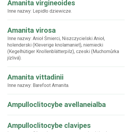
Amanita virgineoides
Inne nazwy: Lepidło dziewicze.
Amanita virosa
Inne nazwy: Anioł Śmierci, Niszczycielski Anioł,
holenderski (Kleverige knolamaniet), niemiecki
(Kegelhütiger Knollenblätterpilz), czeski (Muchomůrka
jízlivá).
Amanita vittadinii
Inne nazwy: Barefoot Amanita.
Ampulloclitocybe avellaneialba
Ampulloclitocybe clavipes