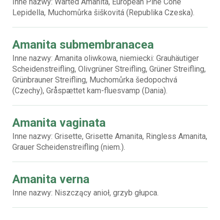
Inne nazwy: Warted Amanita, European Pine Cone
Lepidella, Muchomůrka šiškovitá (Republika Czeska).
Amanita submembranacea
Inne nazwy: Amanita oliwkowa, niemiecki: Grauhäutiger
Scheidenstreifling, Olivgrüner Streifling, Grüner Streifling,
Grünbrauner Streifling, Muchomůrka šedopochvá
(Czechy), Gråspættet kam-fluesvamp (Dania).
Amanita vaginata
Inne nazwy: Grisette, Grisette Amanita, Ringless Amanita,
Grauer Scheidenstreifling (niem.).
Amanita verna
Inne nazwy: Niszczący anioł, grzyb głupca.