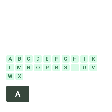
A
B
C
D
E
F
G
H
I
K
L
M
N
O
P
R
S
T
U
V
W
X
A