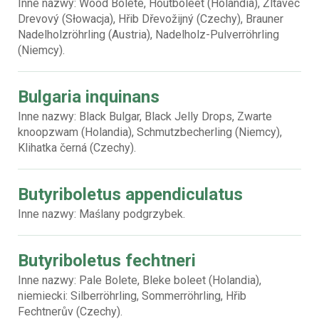
Inne nazwy: Wood Bolete, Houtboleet (Holandia), Žltavec
Drevový (Słowacja), Hřib Dřevožijný (Czechy), Brauner
Nadelholzröhrling (Austria), Nadelholz-Pulverröhrling
(Niemcy).
Bulgaria inquinans
Inne nazwy: Black Bulgar, Black Jelly Drops, Zwarte
knoopzwam (Holandia), Schmutzbecherling (Niemcy),
Klihatka černá (Czechy).
Butyriboletus appendiculatus
Inne nazwy: Maślany podgrzybek.
Butyriboletus fechtneri
Inne nazwy: Pale Bolete, Bleke boleet (Holandia),
niemiecki: Silberröhrling, Sommerröhrling, Hřib
Fechtnerův (Czechy).