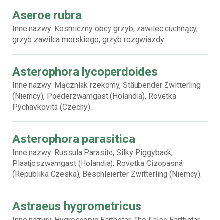
Aseroe rubra
Inne nazwy: Kosmiczny obcy grzyb, zawilec cuchnący,
grzyb zawilca morskiego, grzyb rozgwiazdy.
Asterophora lycoperdoides
Inne nazwy: Mączniak rzekomy, Stäubender Zwitterling
(Niemcy), Poederzwamgast (Holandia), Rovetka
Pýchavkovitá (Czechy).
Asterophora parasitica
Inne nazwy: Russula Parasite, Silky Piggyback,
Plaatjeszwamgast (Holandia), Rovetka Cizopasná
(Republika Czeska), Beschleierter Zwitterling (Niemcy).
Astraeus hygrometricus
Inne nazwy: Hygroscopic Earthstar, The False Earthstar,