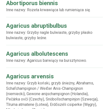
Abortiporus biennis
Inne nazwy: Rozeta krwawiąca lub rumieniąca się.
Agaricus abruptibulbus
Inne nazwy: Grzyby nagle bulwiaste, grzyby płasko
bulwiaste, grzyby leśne.
Agaricus albolutescens
Inne nazwy: Agaricus barwiący na bursztynowo.
Agaricus arvensis
Inne nazwy: Grzyb koński, grzyb śnieżny, Abrahams,
Schafchampignon / Weißer Anis-Champignon
(niemiecki), Gewone anijschampignon (Holandia),
Pečárka ovčí (Czechy), Snöbollschampinjon (Szwecja),
Tīruma atmatene (Łotwa), Erdőszéli csiperke (Węgry),