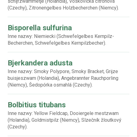
schijfzwammetje (Holandia), Voskovička citrónová
(Czechy), Zitronengelbes Holzbecherchen (Niemcy).
Bisporella sulfurina
Inne nazwy: Niemiecki (Schwefelgelbes Kernpilz-
Becherchen, Schwefelgelbes Kernpilzbecher).
Bjerkandera adusta
Inne nazwy: Smoky Polypore, Smoky Bracket, Grijze
buisjeszwam (Holandia), Angebrannter Rauchporling
(Niemcy), Šedopórka osmahlá (Czechy).
Bolbitius titubans
Inne nazwy: Yellow Fieldcap, Dooiergele mestzwam
(Holandia), Goldmistpilz (Niemcy), Slzečník žloutkový
(Czechy).