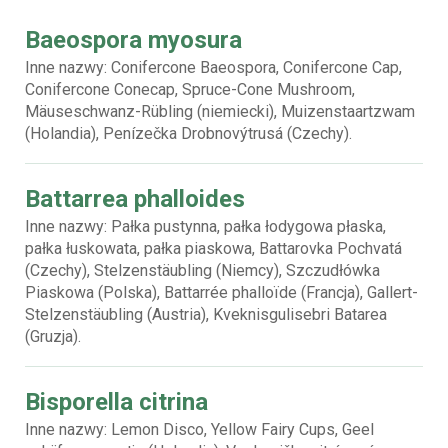
Baeospora myosura
Inne nazwy: Conifercone Baeospora, Conifercone Cap,
Conifercone Conecap, Spruce-Cone Mushroom,
Mäuseschwanz-Rübling (niemiecki), Muizenstaartzwam
(Holandia), Penízečka Drobnovýtrusá (Czechy).
Battarrea phalloides
Inne nazwy: Pałka pustynna, pałka łodygowa płaska,
pałka łuskowata, pałka piaskowa, Battarovka Pochvatá
(Czechy), Stelzenstäubling (Niemcy), Szczudłówka
Piaskowa (Polska), Battarrée phalloïde (Francja), Gallert-
Stelzenstäubling (Austria), Kveknisgulisebri Batarea
(Gruzja).
Bisporella citrina
Inne nazwy: Lemon Disco, Yellow Fairy Cups, Geel