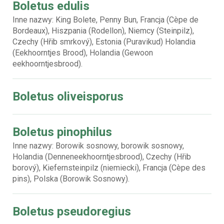
Boletus edulis
Inne nazwy: King Bolete, Penny Bun, Francja (Cèpe de
Bordeaux), Hiszpania (Rodellon), Niemcy (Steinpilz),
Czechy (Hřib smrkový), Estonia (Puravikud) Holandia
(Eekhoorntjes Brood), Holandia (Gewoon
eekhoorntjesbrood).
Boletus oliveisporus
Boletus pinophilus
Inne nazwy: Borowik sosnowy, borowik sosnowy,
Holandia (Denneneekhoorntjesbrood), Czechy (Hřib
borový), Kiefernsteinpilz (niemiecki), Francja (Cèpe des
pins), Polska (Borowik Sosnowy).
Boletus pseudoregius