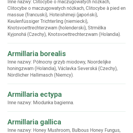
Inne nazwy: Clitocybe o maczugowatych nóżkach,
Clitocybe o maczugowatych nóżkach, Clitocybe à pied en
massue (francuski), Hoteishimeji (japoński),
Keulenfüssiger Trichterling (niemiecki),
Knotsvoettrechterzwam (holenderski), Strmělka
Kyjonohá (Czechy), Knotsvoettrechterzwam (Holandia).
Armillaria borealis
Inne nazwy: Północny grzyb miodowy, Noordelijke
honingzwam (Holandia), Václavka Severská (Czechy),
Nördlicher Hallimasch (Niemcy).
Armillaria ectypa
Inne nazwy: Miodunka bagienna.
Armillaria gallica
Inne nazwy: Honey Mushroom, Bulbous Honey Fungus,