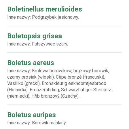
Boletinellus merulioides
Inne nazwy: Podgrzybek jesionowy.
Boletopsis grisea
Inne nazwy: Fałszywiec szary.
Boletus aereus
Inne nazwy: Królowa borowików, brązowy borowik,
czarny prosiak (włoski), Cèpe bronzé (francuski),
Vasilikό (grecki), Bronskleurig eekhoorntjesbrood
(Holandia), Bronzeröhrling; Schwarzhütiger Steinpilz
(niemiecki), Hřib bronzový (Czechy).
Boletus auripes
Inne nazwy: Borowik maślany.