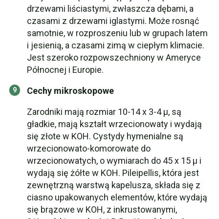
drzewami liściastymi, zwłaszcza dębami, a
czasami z drzewami iglastymi. Może rosnąć
samotnie, w rozproszeniu lub w grupach latem
i jesienią, a czasami zimą w ciepłym klimacie.
Jest szeroko rozpowszechniony w Ameryce
Północnej i Europie.
Cechy mikroskopowe
Zarodniki mają rozmiar 10-14 x 3-4 µ, są
gładkie, mają kształt wrzecionowaty i wydają
się złote w KOH. Cystydy hymenialne są
wrzecionowato-komorowate do
wrzecionowatych, o wymiarach do 45 x 15 µ i
wydają się żółte w KOH. Pileipellis, która jest
zewnętrzną warstwą kapelusza, składa się z
ciasno upakowanych elementów, które wydają
się brązowe w KOH, z inkrustowanymi,