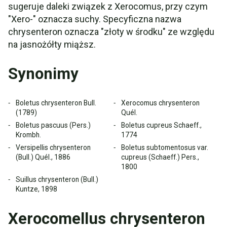
sugeruje daleki związek z Xerocomus, przy czym
"Xero-" oznacza suchy. Specyficzna nazwa
chrysenteron oznacza "złoty w środku" ze względu
na jasnożółty miąższ.
Synonimy
Boletus chrysenteron Bull.
Xerocomus chrysenteron
(1789)
Quél.
Boletus pascuus (Pers.)
Boletus cupreus Schaeff.,
Krombh.
1774
Versipellis chrysenteron
Boletus subtomentosus var.
(Bull.) Quél., 1886
cupreus (Schaeff.) Pers.,
1800
Suillus chrysenteron (Bull.)
Kuntze, 1898
Xerocomellus chrysenteron