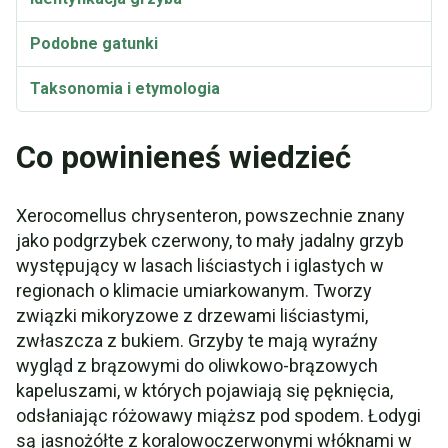
Podobne gatunki
Taksonomia i etymologia
Synonimy
Co powinieneś wiedzieć
Xerocomellus chrysenteron Wideo
Xerocomellus chrysenteron, powszechnie znany
jako podgrzybek czerwony, to mały jadalny grzyb
występujący w lasach liściastych i iglastych w
regionach o klimacie umiarkowanym. Tworzy
związki mikoryzowe z drzewami liściastymi,
zwłaszcza z bukiem. Grzyby te mają wyraźny
wygląd z brązowymi do oliwkowo-brązowych
kapeluszami, w których pojawiają się pęknięcia,
odsłaniając różowawy miąższ pod spodem. Łodygi
są jasnożółte z koralowoczerwonymi włóknami w