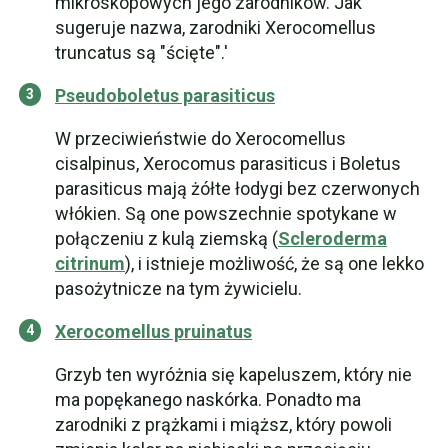
mikroskopowych jego zarodników. Jak
sugeruje nazwa, zarodniki Xerocomellus
truncatus są "ścięte".'
Pseudoboletus parasiticus
W przeciwieństwie do Xerocomellus
cisalpinus, Xerocomus parasiticus i Boletus
parasiticus mają żółte łodygi bez czerwonych
włókien. Są one powszechnie spotykane w
połączeniu z kulą ziemską (
Scleroderma
citrinum
), i istnieje możliwość, że są one lekko
pasożytnicze na tym żywicielu.
Xerocomellus pruinatus
Grzyb ten wyróżnia się kapeluszem, który nie
ma popękanego naskórka. Ponadto ma
zarodniki z prążkami i miąższ, który powoli