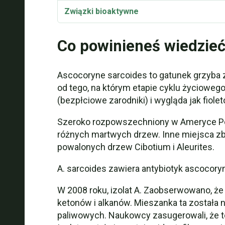
Związki bioaktywne
Taksonomia i etymologia
Co powinieneś wiedzie
Synonimy i odmiany
Ascocoryne sarcoides to gatunek grzyba z r
Ascocoryne sarcoides Video
od tego, na którym etapie cyklu życiowe
(bezpłciowe zarodniki) i wygląda jak fiolet
Szeroko rozpowszechniony w Ameryce Półno
różnych martwych drzew. Inne miejsca zbio
powalonych drzew Cibotium i Aleurites.
A. sarcoides zawiera antybiotyk ascocoryn
W 2008 roku, izolat A. Zaobserwowano, że
ketonów i alkanów. Mieszanka ta została
paliwowych. Naukowcy zasugerowali, że to,