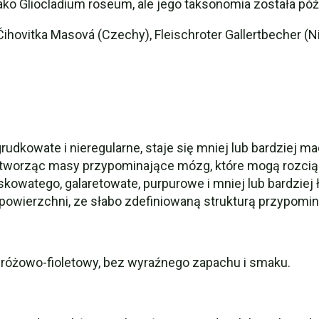
jako Gliocladium roseum, ale jego taksonomia została pó
, Čihovitka Masová (Czechy), Fleischroter Gallertbecher 
dkowate i nieregularne, staje się mniej lub bardziej 
worząc masy przypominające mózg, które mogą rozciąg
watego, galaretowate, purpurowe i mniej lub bardziej ły
powierzchni, ze słabo zdefiniowaną strukturą przypomin
 różowo-fioletowy, bez wyraźnego zapachu i smaku.