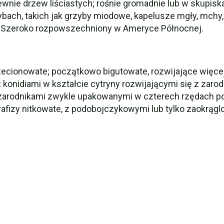
ie drzew liściastych; rośnie gromadnie lub w skupiskach
bach, takich jak grzyby miodowe, kapelusze mgły, mchy, p
. Szeroko rozpowszechniony w Ameryce Północnej.
rzecionowate; początkowo bigutowate, rozwijające więcej j
konidiami w kształcie cytryny rozwijającymi się z zarodni
zarodnikami zwykle upakowanymi w czterech rzędach po d
rafizy nitkowate, z podobojczykowymi lub tylko zaokrągl