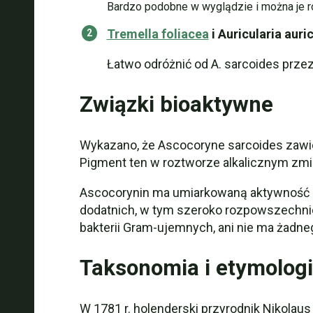
Bardzo podobne w wyglądzie i można je ro
Tremella foliacea
i Auricularia auri
Łatwo odróżnić od A. sarcoides prze
Związki bioaktywne
Wykazano, że Ascocoryne sarcoides zawi
Pigment ten w roztworze alkalicznym zmie
Ascocorynin ma umiarkowaną aktywność ant
dodatnich, w tym szeroko rozpowszechni
bakterii Gram-ujemnych, ani nie ma żadne
Taksonomia i etymolog
W 1781 r. holenderski przyrodnik Nikolau