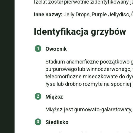
Izolat został pierwotnie zidentyfikowany 
Inne nazwy:
Jelly Drops, Purple Jellydisc
Identyfikacja grzybów
Owocnik
Stadium anamorficzne początkowo gru
purpurowego lub winnoczerwonego, t
teleomorficzne miseczkowate do dysko
łyse lub drobno rozmyte na spodniej 
Miąższ
Miąższ jest gumowato-galaretowaty,
Siedlisko