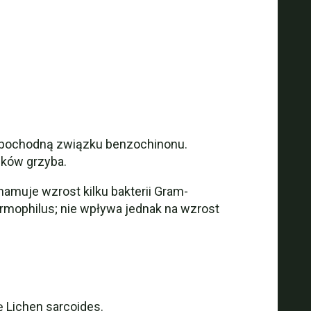
ą pochodną związku benzochinonu.
ików grzyba.
amuje wzrost kilku bakterii Gram-
mophilus; nie wpływa jednak na wzrost
ę Lichen sarcoides.