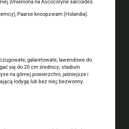
źniej zmieniona na Ascocoryne sarcoides.
(Niemcy), Paarse knoopzwam (Holandia).
maczugowate, galaretowate, lawendowe do
ać się do 20 cm średnicy; stadium
se na górnej powierzchni, jaśniejsze i
ającą łodygę lub bez niej; bezwonny.