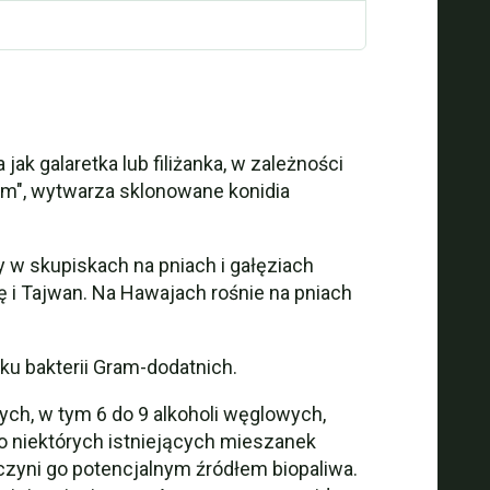
ak galaretka lub filiżanka, w zależności
ym", wytwarza sklonowane konidia
 w skupiskach na pniach i gałęziach
eę i Tajwan. Na Hawajach rośnie na pniach
lku bakterii Gram-dodatnich.
ych, w tym 6 do 9 alkoholi węglowych,
o niektórych istniejących mieszanek
 czyni go potencjalnym źródłem biopaliwa.