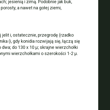
; jesienią i zimą. Podobnie jak buk,
orosty, a nawet na gołej ziemi,
elit i, ostatecznie, przegrodę (rzadko
ka (i, gdy konidia rozwijają się, łączą się
wa; do 130 x 10 µ; skrajne wierzchołki
onymi wierzchołkami o szerokości 1-2 µ.