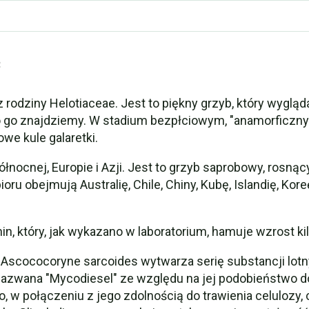
ć
odziny Helotiaceae. Jest to piękny grzyb, który wygląda j
go go znajdziemy. W stadium bezpłciowym, "anamorficzn
owe kule galaretki.
cnej, Europie i Azji. Jest to grzyb saprobowy, rosnący
ru obejmują Australię, Chile, Chiny, Kubę, Islandię, Kor
in, który, jak wykazano w laboratorium, hamuje wzrost ki
 Ascococoryne sarcoides wytwarza serię substancji lotn
 nazwana "Mycodiesel" ze względu na jej podobieństwo d
 w połączeniu z jego zdolnością do trawienia celulozy,