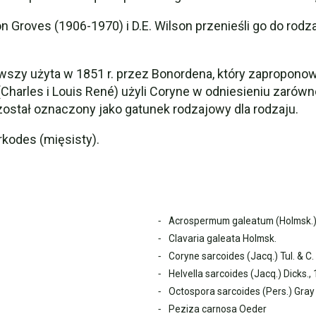
n Groves (1906-1970) i D.E. Wilson przenieśli go do r
wszy użyta w 1851 r. przez Bonordena, który zaproponow
(Charles i Louis René) użyli Coryne w odniesieniu zarówno
 został oznaczony jako gatunek rodzajowy dla rodzaju.
kodes (mięsisty).
Acrospermum galeatum (Holmsk.)
Clavaria galeata Holmsk.
Coryne sarcoides (Jacq.) Tul. & C. 
Helvella sarcoides (Jacq.) Dicks.,
Octospora sarcoides (Pers.) Gray
Peziza carnosa Oeder