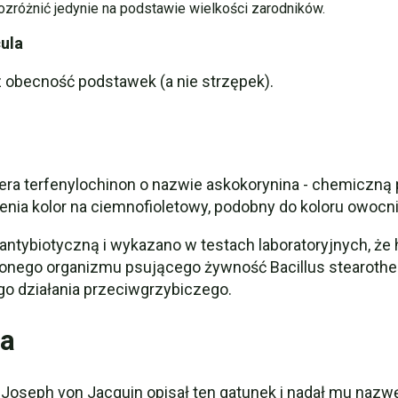
zróżnić jedynie na podstawie wielkości zarodników.
cula
z obecność podstawek (a nie strzępek).
era terfenylochinon o nazwie askokorynina - chemiczn
nia kolor na ciemnofioletowy, podobny do koloru owocn
ybiotyczną i wykazano w testach laboratoryjnych, że h
onego organizmu psującego żywność Bacillus stearother
go działania przeciwgrzybiczego.
ia
s Joseph von Jacquin opisał ten gatunek i nadał mu nazw