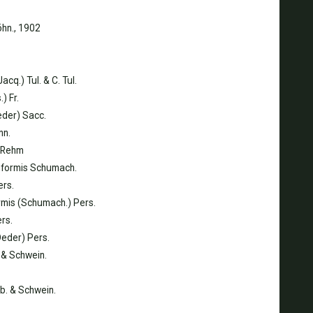
öhn., 1902
cq.) Tul. & C. Tul.
) Fr.
eder) Sacc.
nn.
s Rehm
iformis Schumach.
ers.
ormis (Schumach.) Pers.
rs.
Oeder) Pers.
 & Schwein.
lb. & Schwein.