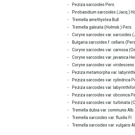
Peziza sarcoides Pers.
Pirobasidium sarcoides (Jacq.) H
Tremella amethystea Bull.
Tremella galeata (Holmsk.) Pers.
Coryne sarcoides var. sarcoides (Ja
Bułgaria sarcoides f. cellaris (Pers.
Coryne sarcoides var. carnosa (O
Coryne sarcoides var. javanica He
Coryne sarcoides var. viridescen
Peziza metamorpha var. labyrinth
Peziza sarcoides var. cylindrica P
Peziza sarcoides var. labyrinthif
Peziza sarcoides var. obconica Pe
Peziza sarcoides var. turbinata (
Tremella dubia var. communis Alb.
Tremella sarcoides var. fluxilis Fr.
Tremella sarcoides var. vulgaris A