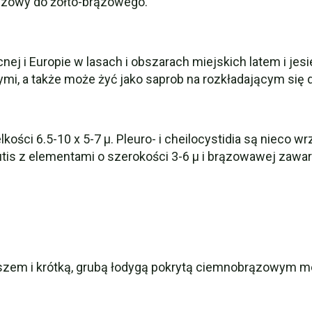
rązowy do żółto-brązowego.
j i Europie w lasach i obszarach miejskich latem i jes
tymi, a także może żyć jako saprob na rozkładającym się 
elkości 6.5-10 x 5-7 µ. Pleuro- i cheilocystidia są nieco 
cutis z elementami o szerokości 3-6 µ i brązowawej zawa
szem i krótką, grubą łodygą pokrytą ciemnobrązowym m