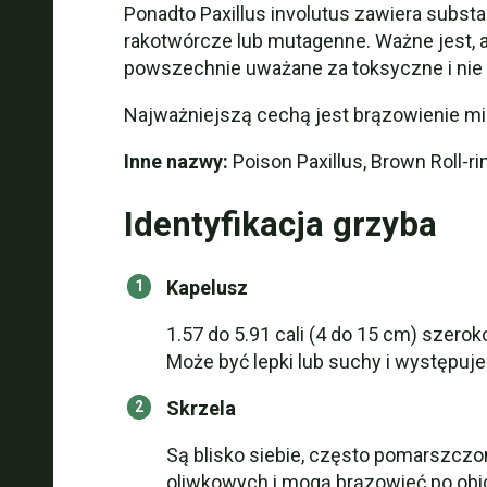
Ponadto Paxillus involutus zawiera subs
rakotwórcze lub mutagenne. Ważne jest, 
powszechnie uważane za toksyczne i nie 
Najważniejszą cechą jest brązowienie m
Inne nazwy:
Poison Paxillus, Brown Roll-
Identyfikacja grzyba
Kapelusz
1.57 do 5.91 cali (4 do 15 cm) szerok
Może być lepki lub suchy i występuj
Skrzela
Są blisko siebie, często pomarszczo
oliwkowych i mogą brązowieć po obic