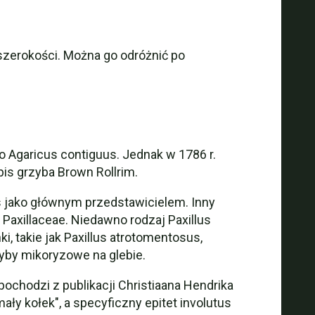
szerokości. Można go odróżnić po
o Agaricus contiguus. Jednak w 1786 r.
is grzyba Brown Rollrim.
us jako głównym przedstawicielem. Inny
 Paxillaceae. Niedawno rodzaj Paxillus
i, takie jak Paxillus atrotomentosus,
zyby mikoryzowe na glebie.
ochodzi z publikacji Christiaana Hendrika
ły kołek", a specyficzny epitet involutus