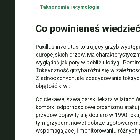
Taksonomia i etymologia
Synonimy
Co powinieneś wiedzie
Paxillus involutus Video
Paxillus involutus to trujący grzyb wys
europejskich drzew. Ma charakterystyczny
wyglądać jak pory w pobliżu łodygi. Pomim
Toksyczność grzyba różni się w zależnośc
Zjednoczonych, ale zdecydowanie toksycz
objętość krwi.
Co ciekawe, szwajcarski lekarz w latach 8
komórki odpornościowe organizmu atakuj
grzybów pojawiły się dopiero w 1990 roku,
tym grzybem, nawet dobrze ugotowanym, wz
wspomagającej i monitorowaniu różnych