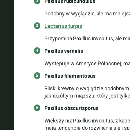
Paxillus rubicundulus
Podobny w wyglądzie, ale ma mniejsz
Lactarius turpis
Przypomina Paxillus involutus, ale m
Paxillus vernalis
Występuje w Ameryce Północnej, ma c
Paxillus filamentosus
Bliski krewny o wyglądzie podobnym d
jasnożółtym miąższu, który jest tylko
Paxillus obscurisporus
Większy niż Paxillus involutus, z k
mają tendencję do rozwijania się i s