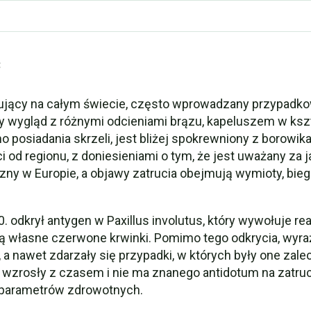
ć
tępujący na całym świecie, często wprowadzany przypadk
 wygląd z różnymi odcieniami brązu, kapeluszem w kształ
o posiadania skrzeli, jest bliżej spokrewniony z borowi
i od regionu, z doniesieniami o tym, że jest uważany za
ny w Europie, a objawy zatrucia obejmują wymioty, bieg
0. odkrył antygen w Paxillus involutus, który wywołuje 
ą własne czerwone krwinki. Pomimo tego odkrycia, wyr
 a nawet zdarzały się przypadki, w których były one zal
rosły z czasem i nie ma znanego antidotum na zatrucie
 parametrów zdrowotnych.