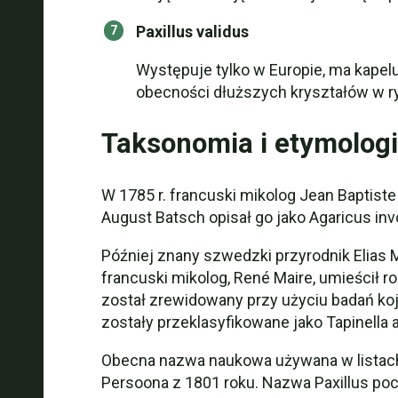
Paxillus validus
Występuje tylko w Europie, ma kapel
obecności dłuższych kryształów w r
Taksonomia i etymolog
W 1785 r. francuski mikolog Jean Baptiste
August Batsch opisał go jako Agaricus inv
Później znany szwedzki przyrodnik Elias M
francuski mikolog, René Maire, umieścił ro
został zrewidowany przy użyciu badań koja
zostały przeklasyfikowane jako Tapinella 
Obecna nazwa naukowa używana w listach k
Persoona z 1801 roku. Nazwa Paxillus poch