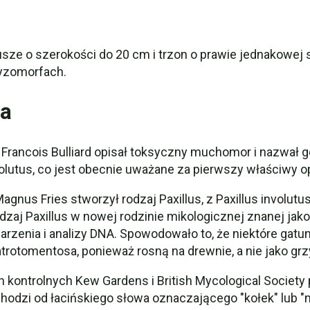
usze o szerokości do 20 cm i trzon o prawie jednakowej 
yzomorfach.
ia
 Francois Bulliard opisał toksyczny muchomor i nazwał g
olutus, co jest obecnie uważane za pierwszy właściwy op
agnus Fries stworzył rodzaj Paxillus, z Paxillus involut
dzaj Paxillus w nowej rodzinie mikologicznej znanej jako
rzenia i analizy DNA. Spowodowało to, że niektóre gatunk
atrotomentosa, ponieważ rosną na drewnie, a nie jako gr
ontrolnych Kew Gardens i British Mycological Society p
odzi od łacińskiego słowa oznaczającego "kołek" lub "ma