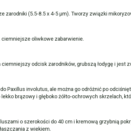
e zarodniki (5.5-8.5 x 4-5 μm). Tworzy związki mikoryzo
a ciemniejsze oliwkowe zabarwienie.
iemniejszy odcisk zarodników, grubszą łodygę i jest z
o Paxillus involutus, ale można go odróżnić po odciśnię
 lekko brązowy i głęboko żółto-ochrowych skrzelach, któr
apeluszami o szerokości do 40 cm i kremową grzybnią po
płaszczania z wiekiem.