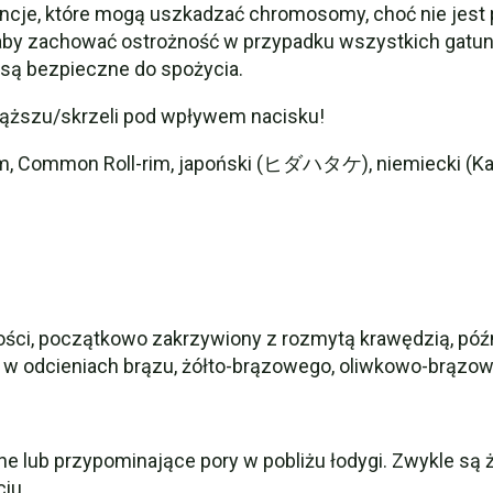
tancje, które mogą uszkadzać chromosomy, choć nie jest
aby zachować ostrożność w przypadku wszystkich gatun
są bezpieczne do spożycia.
iąższu/skrzeli pod wpływem nacisku!
rim, Common Roll-rim, japoński (ヒダハタケ), niemiecki (Kah
ości, początkowo zakrzywiony z rozmytą krawędzią, późnie
e w odcieniach brązu, żółto-brązowego, oliwkowo-brązo
ne lub przypominające pory w pobliżu łodygi. Zwykle są
iu.