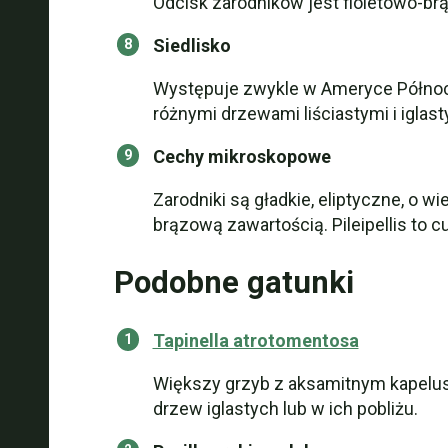
Odcisk zarodników jest fioletowo-b
Siedlisko
Występuje zwykle w Ameryce Północne
różnymi drzewami liściastymi i iglas
Cechy mikroskopowe
Zarodniki są gładkie, eliptyczne, o wi
brązową zawartością. Pileipellis to 
Podobne gatunki
Tapinella atrotomentosa
Większy grzyb z aksamitnym kapelu
drzew iglastych lub w ich pobliżu.