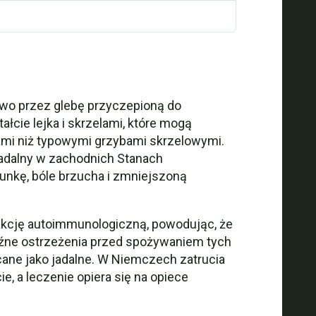
owo przez glebę przyczepioną do
cie lejka i skrzelami, które mogą
kami niż typowymi grzybami skrzelowymi.
 jadalny w zachodnich Stanach
unkę, bóle brzucha i zmniejszoną
reakcję autoimmunologiczną, powodując, że
aźne ostrzeżenia przed spożywaniem tych
ecane jako jadalne. W Niemczech zatrucia
, a leczenie opiera się na opiece