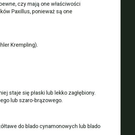
 pewne, czy mają one właściwości
ków Paxillus, ponieważ są one
ler Krempling).
j staje się płaski lub lekko zagłębiony.
wego lub szaro-brązowego.
 żółtawe do blado cynamonowych lub blado