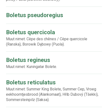
Boletus pseudoregius
Boletus quercicola
Muut nimet: Cèpe des chênes / Cèpe quercicole
(Ranska), Borowik Dębowy (Puola).
Boletus regineus
Muut nimet: Kuningatar Bolete.
Boletus reticulatus
Muut nimet: Summer King Bolete, Summer Cep, Vroeg
eekhoorntjesbrood (Alankomaat), Hřib Dubový (Tšekki),
Sommersteinpilz (Saksa).