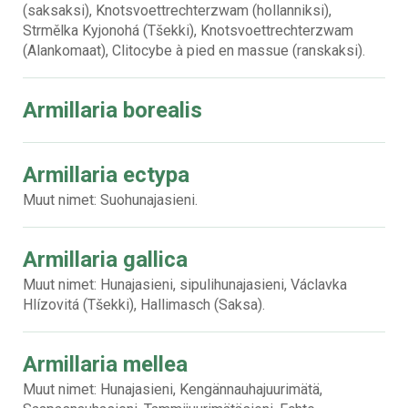
(saksaksi), Knotsvoettrechterzwam (hollanniksi),
Strmělka Kyjonohá (Tšekki), Knotsvoettrechterzwam
(Alankomaat), Clitocybe à pied en massue (ranskaksi).
Armillaria borealis
Armillaria ectypa
Muut nimet: Suohunajasieni.
Armillaria gallica
Muut nimet: Hunajasieni, sipulihunajasieni, Václavka
Hlízovitá (Tšekki), Hallimasch (Saksa).
Armillaria mellea
Muut nimet: Hunajasieni, Kengännauhajuurimätä,