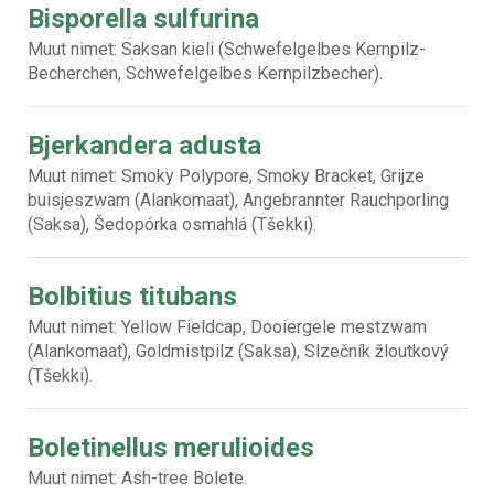
Bisporella sulfurina
Muut nimet: Saksan kieli (Schwefelgelbes Kernpilz-
Becherchen, Schwefelgelbes Kernpilzbecher).
Bjerkandera adusta
Muut nimet: Smoky Polypore, Smoky Bracket, Grijze
buisjeszwam (Alankomaat), Angebrannter Rauchporling
(Saksa), Šedopórka osmahlá (Tšekki).
Bolbitius titubans
Muut nimet: Yellow Fieldcap, Dooiergele mestzwam
(Alankomaat), Goldmistpilz (Saksa), Slzečník žloutkový
(Tšekki).
Boletinellus merulioides
Muut nimet: Ash-tree Bolete.