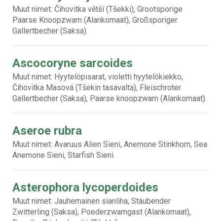
Muut nimet: Čihovitka větší (Tšekki), Grootsporige
Paarse Knoopzwam (Alankomaat), Großsporiger
Gallertbecher (Saksa).
Ascocoryne sarcoides
Muut nimet: Hyytelöpisarat, violetti hyytelökiekko,
Čihovitka Masová (Tšekin tasavalta), Fleischroter
Gallertbecher (Saksa), Paarse knoopzwam (Alankomaat).
Aseroe rubra
Muut nimet: Avaruus Alien Sieni, Anemone Stinkhorn, Sea
Anemone Sieni, Starfish Sieni.
Asterophora lycoperdoides
Muut nimet: Jauhemainen sianliha, Stäubender
Zwitterling (Saksa), Poederzwamgast (Alankomaat),