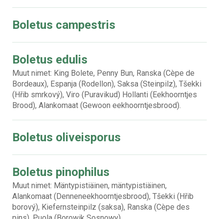
Boletus campestris
Boletus edulis
Muut nimet: King Bolete, Penny Bun, Ranska (Cèpe de
Bordeaux), Espanja (Rodellon), Saksa (Steinpilz), Tšekki
(Hřib smrkový), Viro (Puravikud) Hollanti (Eekhoorntjes
Brood), Alankomaat (Gewoon eekhoorntjesbrood).
Boletus oliveisporus
Boletus pinophilus
Muut nimet: Mäntypistiäinen, mäntypistiäinen,
Alankomaat (Denneneekhoorntjesbrood), Tšekki (Hřib
borový), Kiefernsteinpilz (saksa), Ranska (Cèpe des
pins), Puola (Borowik Sosnowy).