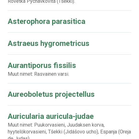
Rovetka Pýchavkovitá (Tšekki).
Asterophora parasitica
Astraeus hygrometricus
Aurantiporus fissilis
Muut nimet: Rasvainen varsi.
Aureoboletus projectellus
Auricularia auricula-judae
Muut nimet: Puukorvasieni, Juudaksen korva,
hyytelökorvasieni, Tšekki (Jidášovo ucho), Espanja (Oreja
de Judas).