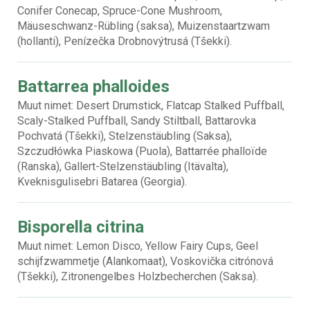
Conifer Conecap, Spruce-Cone Mushroom,
Mäuseschwanz-Rübling (saksa), Muizenstaartzwam
(hollanti), Penízečka Drobnovýtrusá (Tšekki).
Battarrea phalloides
Muut nimet: Desert Drumstick, Flatcap Stalked Puffball,
Scaly-Stalked Puffball, Sandy Stiltball, Battarovka
Pochvatá (Tšekki), Stelzenstäubling (Saksa),
Szczudłówka Piaskowa (Puola), Battarrée phalloïde
(Ranska), Gallert-Stelzenstäubling (Itävalta),
Kveknisgulisebri Batarea (Georgia).
Bisporella citrina
Muut nimet: Lemon Disco, Yellow Fairy Cups, Geel
schijfzwammetje (Alankomaat), Voskovička citrónová
(Tšekki), Zitronengelbes Holzbecherchen (Saksa).