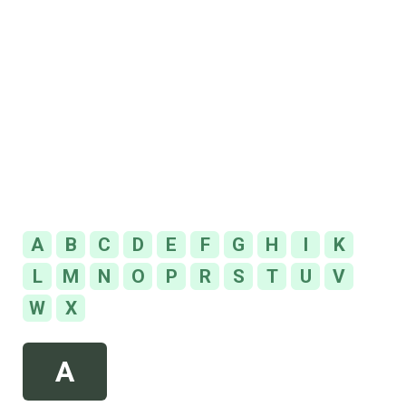
A
B
C
D
E
F
G
H
I
K
L
M
N
O
P
R
S
T
U
V
W
X
A