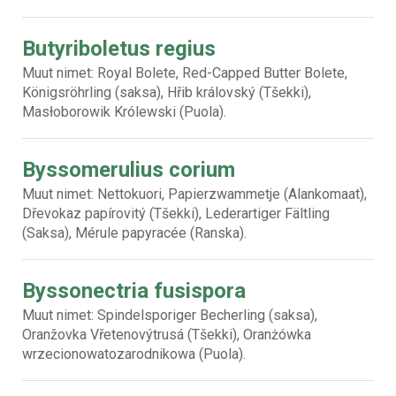
Butyriboletus regius
Muut nimet: Royal Bolete, Red-Capped Butter Bolete,
Königsröhrling (saksa), Hřib královský (Tšekki),
Masłoborowik Królewski (Puola).
Byssomerulius corium
Muut nimet: Nettokuori, Papierzwammetje (Alankomaat),
Dřevokaz papírovitý (Tšekki), Lederartiger Fältling
(Saksa), Mérule papyracée (Ranska).
Byssonectria fusispora
Muut nimet: Spindelsporiger Becherling (saksa),
Oranžovka Vřetenovýtrusá (Tšekki), Oranżówka
wrzecionowatozarodnikowa (Puola).