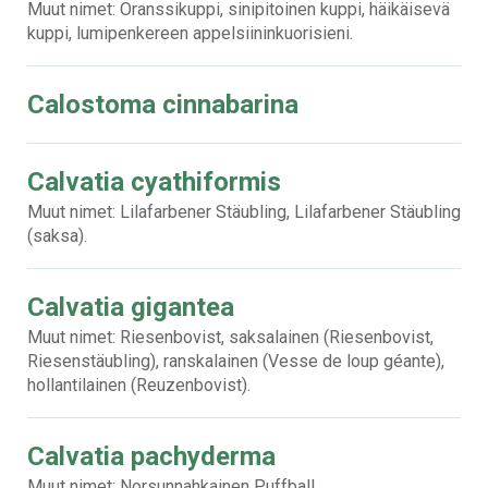
Muut nimet: Oranssikuppi, sinipitoinen kuppi, häikäisevä
kuppi, lumipenkereen appelsiininkuorisieni.
Calostoma cinnabarina
Calvatia cyathiformis
Muut nimet: Lilafarbener Stäubling, Lilafarbener Stäubling
(saksa).
Calvatia gigantea
Muut nimet: Riesenbovist, saksalainen (Riesenbovist,
Riesenstäubling), ranskalainen (Vesse de loup géante),
hollantilainen (Reuzenbovist).
Calvatia pachyderma
Muut nimet: Norsunnahkainen Puffball.