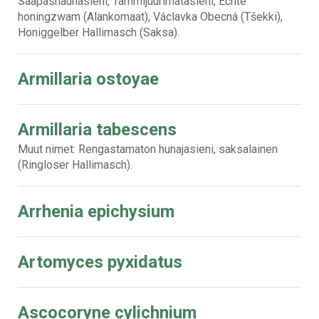
Saapasnauhasieni, Tammijuurimätäsieni, Echte
honingzwam (Alankomaat), Václavka Obecná (Tšekki),
Honiggelber Hallimasch (Saksa).
Armillaria ostoyae
Armillaria tabescens
Muut nimet: Rengastamaton hunajasieni, saksalainen
(Ringloser Hallimasch).
Arrhenia epichysium
Artomyces pyxidatus
Ascocoryne cylichnium