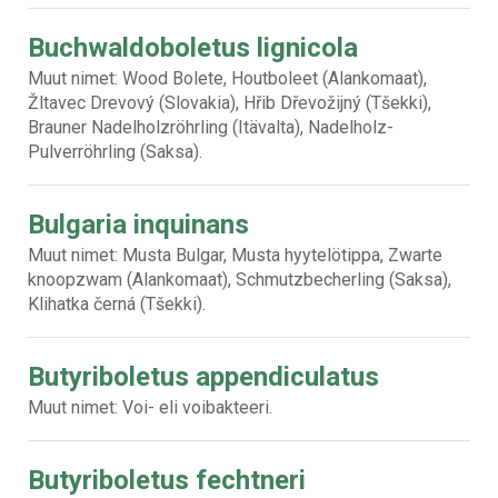
Buchwaldoboletus lignicola
Muut nimet: Wood Bolete, Houtboleet (Alankomaat),
Žltavec Drevový (Slovakia), Hřib Dřevožijný (Tšekki),
Brauner Nadelholzröhrling (Itävalta), Nadelholz-
Pulverröhrling (Saksa).
Bulgaria inquinans
Muut nimet: Musta Bulgar, Musta hyytelötippa, Zwarte
knoopzwam (Alankomaat), Schmutzbecherling (Saksa),
Klihatka černá (Tšekki).
Butyriboletus appendiculatus
Muut nimet: Voi- eli voibakteeri.
Butyriboletus fechtneri