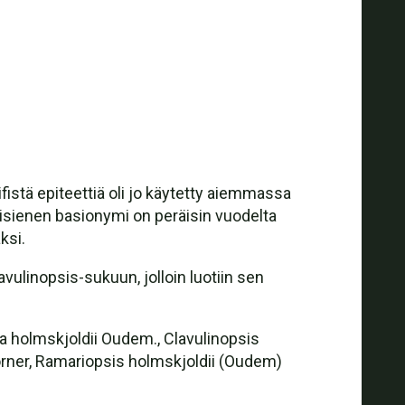
fistä epiteettiä oli jo käytetty aiemmassa
isienen basionymi on peräisin vuodelta
ksi.
vulinopsis-sukuun, jolloin luotiin sen
ia holmskjoldii Oudem., Clavulinopsis
 Corner, Ramariopsis holmskjoldii (Oudem)