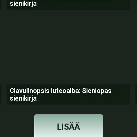
sienikirja
Clavulinopsis luteoalba: Sieniopas
sienikirja
LISÄÄ