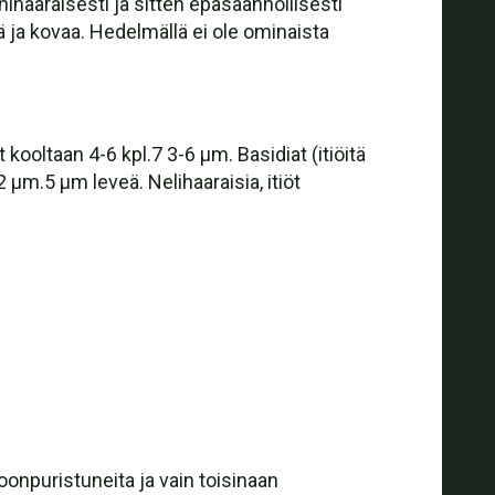
ihaaraisesti ja sitten epäsäännöllisesti
 ja kovaa. Hedelmällä ei ole ominaista
 kooltaan 4-6 kpl.7 3-6 μm. Basidiat (itiöitä
 μm.5 μm leveä. Nelihaaraisia, itiöt
onpuristuneita ja vain toisinaan