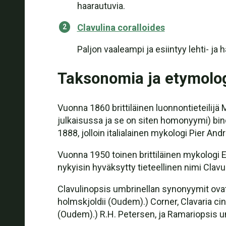
haarautuvia.
Clavulina coralloides
Paljon vaaleampi ja esiintyy lehti- ja 
Taksonomia ja etymolo
Vuonna 1860 brittiläinen luonnontieteilijä 
julkaisussa ja se on siten homonyymi) bin
1888, jolloin italialainen mykologi Pier An
Vuonna 1950 toinen brittiläinen mykologi E
nykyisin hyväksytty tieteellinen nimi Clavu
Clavulinopsis umbrinellan synonyymit ovat 
holmskjoldii (Oudem).) Corner, Clavaria cin
(Oudem).) R.H. Petersen, ja Ramariopsis um