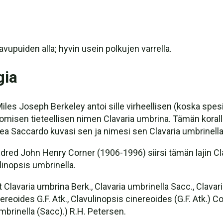
havupuiden alla; hyvin usein polkujen varrella.
gia
Miles Joseph Berkeley antoi sille virheellisen (koska spesi
omisen tieteellisen nimen Clavaria umbrina. Tämän korall
drea Saccardo kuvasi sen ja nimesi sen Clavaria umbrinella
dred John Henry Corner (1906-1996) siirsi tämän lajin Cla
linopsis umbrinella.
Clavaria umbrina Berk., Clavaria umbrinella Sacc., Clavar
ereoides G.F. Atk., Clavulinopsis cinereoides (G.F. Atk.)
brinella (Sacc).) R.H. Petersen.