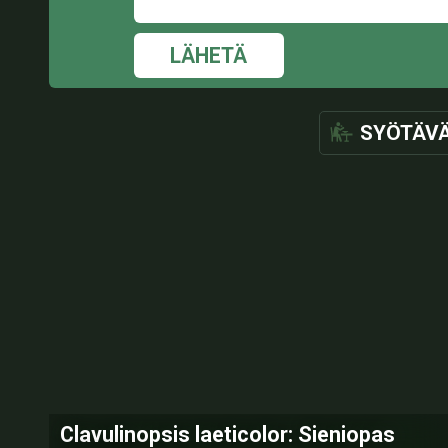
LÄHETÄ
SYÖTÄV
Clavulinopsis laeticolor: Sieniopas