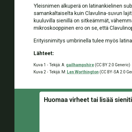
Yleisnimen alkuperä on latinankielinen substa
samankaltaiselta kuin Clavulina-suvun laji
kuuluvilla sienillä on sitkeämmät, vähemmä
mikroskooppinen ero on se, että Clavulinops
Erityisnimitys umbrinella tulee myös latinas
Lähteet:
Kuva 1 - Tekijä: A:
gailhampshire
(CC BY 2.0 Generic)
Kuva 2 - Tekijä: M:
Len Worthington
(CC BY-SA 2.0 Ge