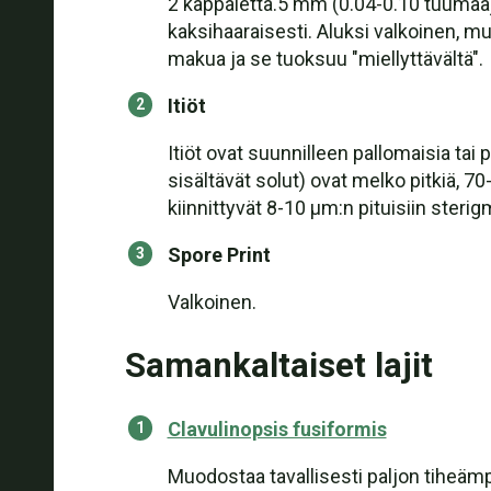
2 kappaletta.5 mm (0.04-0.10 tuumaa) 
kaksihaaraisesti. Aluksi valkoinen, m
makua ja se tuoksuu "miellyttävältä".
Itiöt
Itiöt ovat suunnilleen pallomaisia tai p
sisältävät solut) ovat melko pitkiä, 7
kiinnittyvät 8-10 μm:n pituisiin sterig
Spore Print
Valkoinen.
Samankaltaiset lajit
Clavulinopsis fusiformis
Muodostaa tavallisesti paljon tiheämp