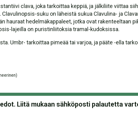
ntiivi clava, joka tarkoittaa keppiä, ja jälkiliite viittaa s
t. Clavulinopsis-suku on läheistä sukua Clavulina- ja Clav
n hauraat hedelmäkappaleet, jotka ovat rakenteeltaan pik
is-lajeilla on puristinliitoksia tramal-kudoksissa.
ta. Umbr- tarkoittaa pimeää tai varjoa, ja pääte -ella tarko
neerinen)