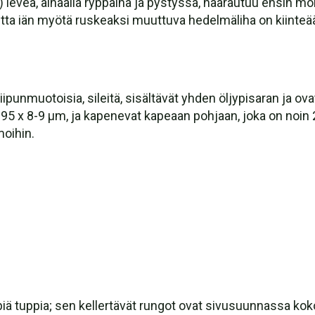
leveä, alhaalla ryppäinä ja pystyssä, haarautuu ensin mon
utta iän myötä ruskeaksi muuttuva hedelmäliha on kiinteää
iipunmuotoisia, sileitä, sisältävät yhden öljypisaran ja ovat
0-95 x 8-9 μm, ja kapenevat kapeaan pohjaan, joka on noin 2
moihin.
iä tuppia; sen kellertävät rungot ovat sivusuunnassa koko