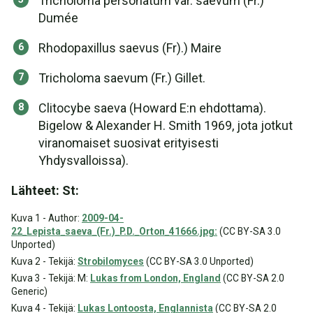
Tricholoma personatum var. saevum (Fr.)
Dumée
Rhodopaxillus saevus (Fr).) Maire
Tricholoma saevum (Fr.) Gillet.
Clitocybe saeva (Howard E:n ehdottama).
Bigelow & Alexander H. Smith 1969, jota jotkut
viranomaiset suosivat erityisesti
Yhdysvalloissa).
Lähteet: St:
Kuva 1 - Author:
2009-04-
22_Lepista_saeva_(Fr.)_P.D._Orton_41666.jpg:
(CC BY-SA 3.0
Unported)
Kuva 2 - Tekijä:
Strobilomyces
(CC BY-SA 3.0 Unported)
Kuva 3 - Tekijä: M:
Lukas from London, England
(CC BY-SA 2.0
Generic)
Kuva 4 - Tekijä:
Lukas Lontoosta, Englannista
(CC BY-SA 2.0