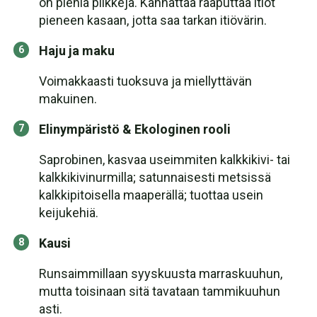
on pieniä piikkejä. Kannattaa raaputtaa itiöt
pieneen kasaan, jotta saa tarkan itiövärin.
Haju ja maku
Voimakkaasti tuoksuva ja miellyttävän
makuinen.
Elinympäristö & Ekologinen rooli
Saprobinen, kasvaa useimmiten kalkkikivi- tai
kalkkikivinurmilla; satunnaisesti metsissä
kalkkipitoisella maaperällä; tuottaa usein
keijukehiä.
Kausi
Runsaimmillaan syyskuusta marraskuuhun,
mutta toisinaan sitä tavataan tammikuuhun
asti.