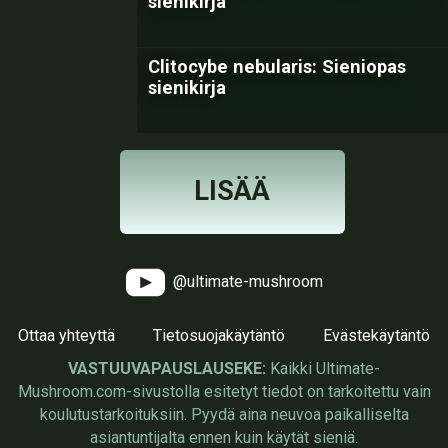
sienikirja
Clitocybe nebularis: Sieniopas
sienikirja
LISÄÄ
@ultimate-mushroom
Ottaa yhteyttä
Tietosuojakäytäntö
Evästekäytäntö
VASTUUVAPAUSLAUSEKE:
Kaikki Ultimate-
Mushroom.com-sivustolla esitetyt tiedot on tarkoitettu vain
koulutustarkoituksiin. Pyydä aina neuvoa paikalliselta
asiantuntijalta ennen kuin käytät sieniä.