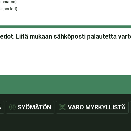
taamaton)
Unported)
Ä
SYÖMÄTÖN
VARO MYRKYLLISTÄ