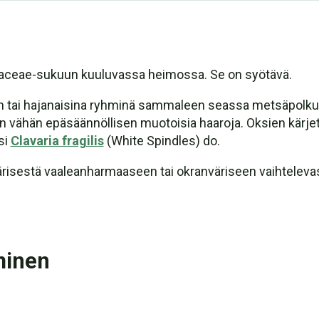
ulinaceae-sukuun kuuluvassa heimossa. Se on syötävä.
in tai hajanaisina ryhminä sammaleen seassa metsäpolkuj
yvin vähän epäsäännöllisen muotoisia haaroja. Oksien kärjet
si
Clavaria fragilis
(White Spindles) do.
risestä vaaleanharmaaseen tai okranväriseen vaihtelevast
minen