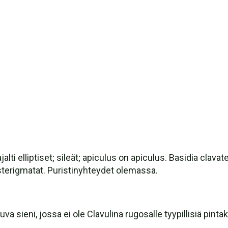
ajalti elliptiset; sileät; apiculus on apiculus. Basidia clava
 sterigmatat. Puristinyhteydet olemassa.
a sieni, jossa ei ole Clavulina rugosalle tyypillisiä pint