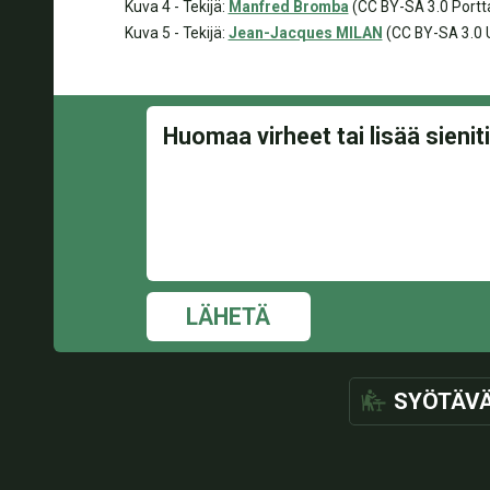
Kuva 4 - Tekijä:
Manfred Bromba
(CC BY-SA 3.0 Port
Kuva 5 - Tekijä:
Jean-Jacques MILAN
(CC BY-SA 3.0 
LÄHETÄ
SYÖTÄV