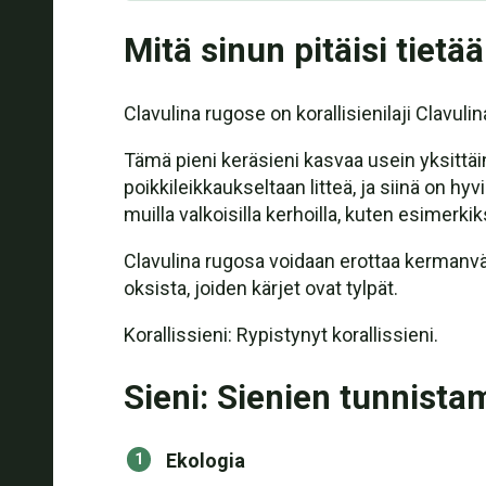
Mitä sinun pitäisi tietää
Clavulina rugose on korallisienilaji Clav
Tämä pieni keräsieni kasvaa usein yksittä
poikkileikkaukseltaan litteä, ja siinä on h
muilla valkoisilla kerhoilla, kuten esimerkik
Clavulina rugosa voidaan erottaa kermanvä
oksista, joiden kärjet ovat tylpät.
Korallissieni: Rypistynyt korallissieni.
Sieni: Sienien tunnista
Ekologia