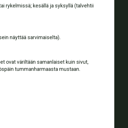
i rykelmissä; kesällä ja syksyllä (talvehtii
ein näyttää sarvimaiselta).
et ovat väriltään samanlaiset kuin sivut,
stä ylöspäin tummanharmaasta mustaan.