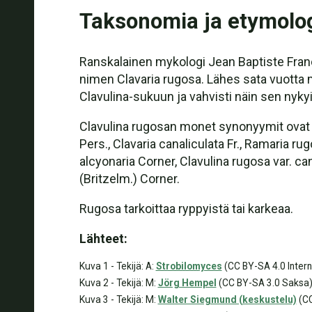
Taksonomia ja etymolo
Ranskalainen mykologi Jean Baptiste Franco
nimen Clavaria rugosa. Lähes sata vuotta 
Clavulina-sukuun ja vahvisti näin sen nyky
Clavulina rugosan monet synonyymit ovat Cla
Pers., Clavaria canaliculata Fr., Ramaria rug
alcyonaria Corner, Clavulina rugosa var. can
(Britzelm.) Corner.
Rugosa tarkoittaa ryppyistä tai karkeaa.
Lähteet:
Kuva 1 - Tekijä: A:
Strobilomyces
(CC BY-SA 4.0 Intern
Kuva 2 - Tekijä: M:
Jörg Hempel
(CC BY-SA 3.0 Saksa
Kuva 3 - Tekijä: M:
Walter Siegmund (keskustelu)
(CC