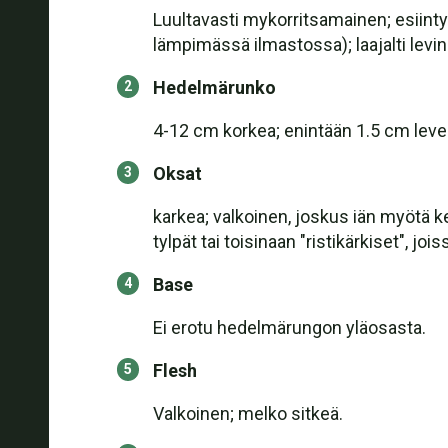
Luultavasti mykorritsamainen; esiintyy 
lämpimässä ilmastossa); laajalti levi
Hedelmärunko
4-12 cm korkea; enintään 1.5 cm leve
Oksat
karkea; valkoinen, joskus iän myötä kel
tylpät tai toisinaan "ristikärkiset", 
Base
Ei erotu hedelmärungon yläosasta.
Flesh
Valkoinen; melko sitkeä.