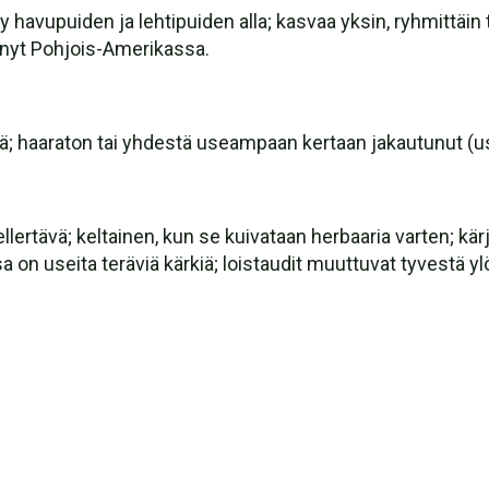
havupuiden ja lehtipuiden alla; kasvaa yksin, ryhmittäin ta
nnyt Pohjois-Amerikassa.
ä; haaraton tai yhdestä useampaan kertaan jakautunut (us
lertävä; keltainen, kun se kuivataan herbaaria varten; kärj
joissa on useita teräviä kärkiä; loistaudit muuttuvat tyve