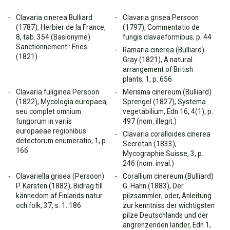
Clavaria cinerea Bulliard
Clavaria grisea Persoon
(1787), Herbier de la France,
(1797), Commentatio de
8, tab. 354 (Basionyme)
fungis clavaeformibus, p. 44
Sanctionnement : Fries
Ramaria cinerea (Bulliard)
(1821)
Gray (1821), A natural
arrangement of British
plants, 1, p. 656
Clavaria fuliginea Persoon
Merisma cinereum (Bulliard)
(1822), Mycologia europaea,
Sprengel (1827), Systema
seu complet omnium
vegetabilium, Edn 16, 4(1), p.
fungorum in variis
497 (nom. illegit.)
europaeae regionibus
Clavaria coralloides cinerea
detectorum enumeratio, 1, p.
Secretan (1833),
166
Mycographie Suisse, 3, p.
246 (nom. inval.)
Clavariella grisea (Persoon)
Corallium cinereum (Bulliard)
P. Karsten (1882), Bidrag till
G. Hahn (1883), Der
kännedom af Finlands natur
pilzsammler; oder, Anleitung
och folk, 37, s. 1. 186
zur kenntniss der wichtigsten
pilze Deutschlands und der
angrenzenden länder, Edn 1,