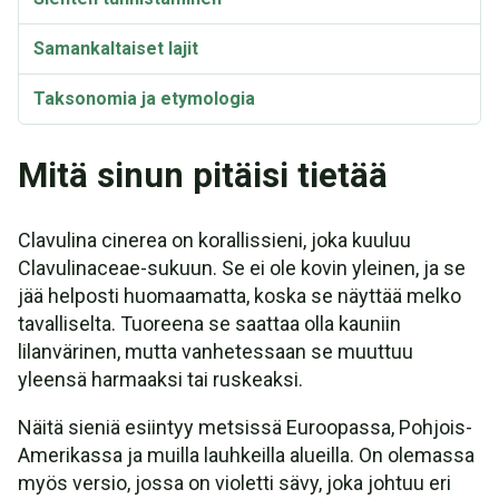
Samankaltaiset lajit
Taksonomia ja etymologia
Synonyymit ja lajikkeet
Mitä sinun pitäisi tietää
Clavulina cinerea Video
Clavulina cinerea on korallissieni, joka kuuluu
Clavulinaceae-sukuun. Se ei ole kovin yleinen, ja se
jää helposti huomaamatta, koska se näyttää melko
tavalliselta. Tuoreena se saattaa olla kauniin
lilanvärinen, mutta vanhetessaan se muuttuu
yleensä harmaaksi tai ruskeaksi.
Näitä sieniä esiintyy metsissä Euroopassa, Pohjois-
Amerikassa ja muilla lauhkeilla alueilla. On olemassa
myös versio, jossa on violetti sävy, joka johtuu eri