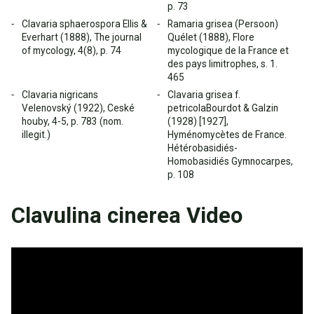
p. 73
Clavaria sphaerospora Ellis &
Ramaria grisea (Persoon)
Everhart (1888), The journal
Quélet (1888), Flore
of mycology, 4(8), p. 74
mycologique de la France et
des pays limitrophes, s. 1.
465
Clavaria nigricans
Clavaria grisea f.
Velenovský (1922), Ceské
petricolaBourdot & Galzin
houby, 4-5, p. 783 (nom.
(1928) [1927],
illegit.)
Hyménomycètes de France.
Hétérobasidiés-
Homobasidiés Gymnocarpes,
p. 108
Clavulina cinerea Video