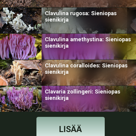
Clavulina rugosa: Sieniopas
sienikirja
Clavulina amethystina: Sieniopas
sienikirja
Clavulina coralloides: Sieniopas
sienikirja
Clavaria zollingeri: Sieniopas
sienikirja
LISÄÄ