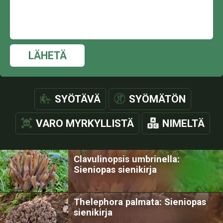
LÄHETÄ
SYÖTÄVÄ
SYÖMÄTÖN
VARO MYRKYLLISTÄ
NIMELTÄ
Clavulinopsis umbrinella:
Sieniopas sienikirja
Thelephora palmata: Sieniopas
sienikirja