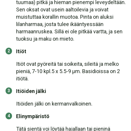
tuumaa) pitkä ja hieman pienempi leveydeltään.
Sen oksat ovat usein aaltoilevia ja voivat
muistuttaa korallin muotoa. Pinta on aluksi
lilanharmaa, josta tulee ikääntyessään
harmaanruskea. Sillä ei ole pitkää vartta, ja sen
tuoksu ja maku on mieto.
Itiöt
Itiöt ovat pyöreitä tai soikeita, sileitä ja melko
pieniä, 7-10 kpl.5 x 5.5-9 µm. Basidioissa on 2
itiötä.
Itiöiden jälki
Itiöiden jälki on kermanvalkoinen.
Elinympäristö
Tätä sientä voi löytää hajallaan tai pieninä