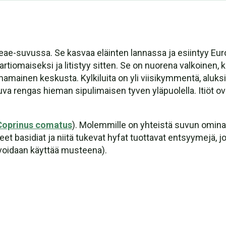
ceae-suvussa. Se kasvaa eläinten lannassa ja esiintyy Eu
rtiomaiseksi ja litistyy sitten. Se on nuorena valkoinen, 
amainen keskusta. Kylkiluita on yli viisikymmentä, aluksi 
kuva rengas hieman sipulimaisen tyven yläpuolella. Itiöt ov
Coprinus comatus
). Molemmille on yhteistä suvun omina
neet basidiat ja niitä tukevat hyfat tuottavat entsyymejä, j
voidaan käyttää musteena).