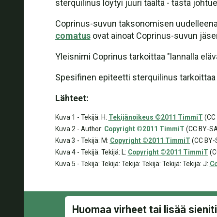
sterquilinus löytyi juuri täältä - tästä jo
Coprinus-suvun taksonomisen uudelleenarvi
comatus
ovat ainoat Coprinus-suvun jäsene
Yleisnimi Coprinus tarkoittaa "lannalla elä
Spesifinen epiteetti sterquilinus tarkoittaa
Lähteet:
Kuva 1 - Tekijä: H:
Tekijänoikeus ©2011 TimmiT
(CC 
Kuva 2 - Author:
Copyright ©2011 TimmiT
(CC BY-SA
Kuva 3 - Tekijä: M:
Copyright ©2011 TimmiT
(CC BY-S
Kuva 4 - Tekijä: Tekijä: L:
Copyright ©2011 TimmiT
(C
Kuva 5 - Tekijä: Tekijä: Tekijä: Tekijä: Tekijä: Tekijä: J:
Co