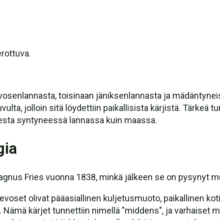
erottuva.
vosenlannasta, toisinaan jäniksenlannasta ja mädäntyneis
ta, jolloin sitä löydettiin paikallisista kärjistä. Tärkeä tu
esta syntyneessä lannassa kuin maassa.
gia
ias Magnus Fries vuonna 1838, minkä jälkeen se on pysynyt
evoset olivat pääasiallinen kuljetusmuoto, paikallinen ko
 Nämä kärjet tunnettiin nimellä "middens", ja varhaiset m