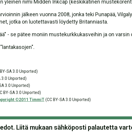
htuen yleinen nimi Midden Inkcap (keskikätinen mustekorent
oinnin jälkeen vuonna 2008, jonka teki Punapää, Vilgaly
t, jotka on luotettavasti löydetty Britanniasta.
vää" - se pätee moniin mustekurkkukasveihin ja on varsin o
 "lantakasojen".
BY-SA 3.0 Unported)
 3.0 Unported)
A 3.0 Unported)
C BY-SA 3.0 Unported)
pyright ©2011 TimmiT
(CC BY-SA 3.0 Unported)