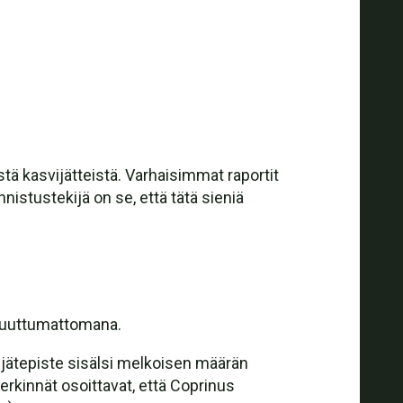
tä kasvijätteistä. Varhaisimmat raportit
nnistustekijä on se, että tätä sieniä
 muuttumattomana.
tijätepiste sisälsi melkoisen määrän
erkinnät osoittavat, että Coprinus