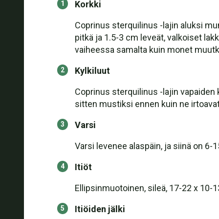
Korkki
Coprinus sterquilinus -lajin aluksi mu
pitkä ja 1.5-3 cm leveät, valkoiset la
vaiheessa samalta kuin monet muutkin
Kylkiluut
Coprinus sterquilinus -lajin vapaiden 
sitten mustiksi ennen kuin ne irtoava
Varsi
Varsi levenee alaspäin, ja siinä on 6-
Itiöt
Ellipsinmuotoinen, sileä, 17-22 x 10-1
Itiöiden jälki