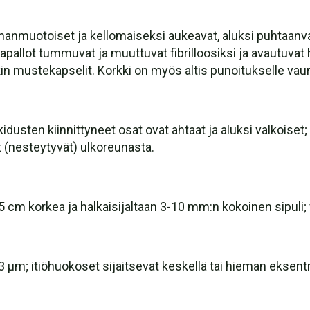
nanmuotoiset ja kellomaiseksi aukeavat, aluksi puhtaanvalk
kkapallot tummuvat ja muuttuvat fibrilloosiksi ja avautuvat
 mustekapselit. Korkki on myös altis punoitukselle vauri
kidusten kiinnittyneet osat ovat ahtaat ja aluksi valkoiset
t (nesteytyvät) ulkoreunasta.
15 cm korkea ja halkaisijaltaan 3-10 mm:n kokoinen sipuli;
3 µm; itiöhuokoset sijaitsevat keskellä tai hieman eksentr