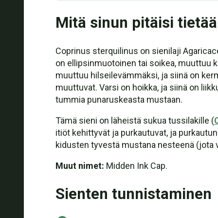
Mitä sinun pitäisi tietää
Coprinus sterquilinus on sienilaji Agarica
on ellipsinmuotoinen tai soikea, muuttuu ka
muuttuu hilseilevämmäksi, ja siinä on kerm
muuttuvat. Varsi on hoikka, ja siinä on liik
tummia punaruskeasta mustaan.
Tämä sieni on läheistä sukua tussilakille (
itiöt kehittyvät ja purkautuvat, ja purkautu
kidusten tyvestä mustana nesteenä (jota 
Muut nimet:
Midden Ink Cap.
Sienten tunnistaminen