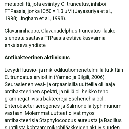
metaboliitti, jota esiintyy C. truncatus, inhiboi
FTPaasia, jonka IC50 = 1.3 µM (Jayasuriya et al.,
1998; Lingham et al., 1998).
Clavariinihappo, Clavariadelphus truncatus -lääke-
sienestä saatava FTPaasia estävä kasvaimia
ehkäisevä yhdiste
Antibakteerinen aktiivisuus
Levydiffuusio- ja mikrodiluutiomenetelmillä tutkittiin
C. truncatus arvioitiin (Yamac ja Bilgili, 2006).
Seurasienen vesi- ja orgaanisilla uutteilla oli laaja
antibakteerinen spektri, ja niillä oli heikko teho
gramnegatiivisia bakteereja Escherichia coli,
Enterobacter aerogenes ja Salmonella typhimurium
vastaan. Molemmat uutteet olivat myös
antibakteerisia Staphylococcus aureusta ja Bacillus
subtilista kohtaan; mikrobilääkkeiden aktiivisuuden