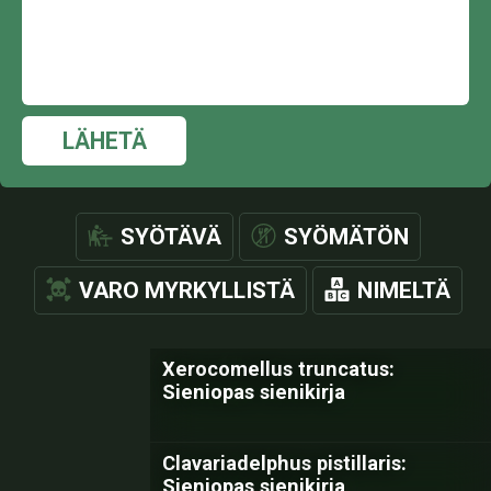
LÄHETÄ
SYÖTÄVÄ
SYÖMÄTÖN
VARO MYRKYLLISTÄ
NIMELTÄ
Xerocomellus truncatus:
Sieniopas sienikirja
Clavariadelphus pistillaris:
Sieniopas sienikirja