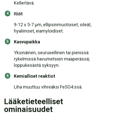
Kellertävä.
Itiöt
9-12 x 5-7 µm, ellipsinmuotoiset, sileät,
hyaliiniset, eiamyloidiset.
Kasvupaikka
Yksinäinen, seurueellinen tai pienissä
rykelmissä havumetsien maaperässä;
loppukesästä syksyyn.
Kemialliset reaktiot
Liha muuttuu vihreäksi FeSO4:ssä.
Lääketieteelliset
ominaisuudet