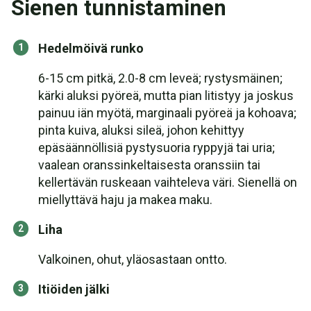
Sienen tunnistaminen
Hedelmöivä runko
6-15 cm pitkä, 2.0-8 cm leveä; rystysmäinen;
kärki aluksi pyöreä, mutta pian litistyy ja joskus
painuu iän myötä, marginaali pyöreä ja kohoava;
pinta kuiva, aluksi sileä, johon kehittyy
epäsäännöllisiä pystysuoria ryppyjä tai uria;
vaalean oranssinkeltaisesta oranssiin tai
kellertävän ruskeaan vaihteleva väri. Sienellä on
miellyttävä haju ja makea maku.
Liha
Valkoinen, ohut, yläosastaan ontto.
Itiöiden jälki