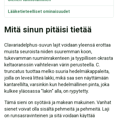
Lääketieteelliset ominaisuudet
Mitä sinun pitäisi tietää
Clavariadelphus-suvun lajit voidaan yleensä erottaa
muista seuroista niiden suuremman koon,
tukevamman ruumiinrakenteen ja tyypillisen okrasta
keltaoranssiin vaihtelevan värin perusteella. C.
truncatus tuottaa melko suuria hedelmäkappaleita,
joilla on leveä litteä lakki, mikä saa sen näyttämään
kantarellilta, varsinkin kun hedelmällinen pinta, joka
kulkee yläosassa "lakin" alla, on rypytetty.
Tämä sieni on syötävä ja makean makuinen. Vanhat
sienet voivat olla sisältä pehmeitä ja pehmeitä. Laji
on runsasravinteinen ja sitä voidaan käyttää