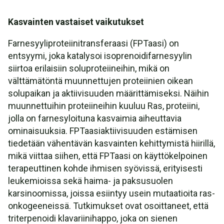
Kasvainten vastaiset vaikutukset
Farnesyyliproteiinitransferaasi (FPTaasi) on
entsyymi, joka katalysoi isoprenoidifarnesyylin
siirtoa erilaisiin soluproteiineihin, mikä on
välttämätöntä muunnettujen proteiinien oikean
solupaikan ja aktiivisuuden määrittämiseksi. Näihin
muunnettuihin proteiineihin kuuluu Ras, proteiini,
jolla on farnesyloituna kasvaimia aiheuttavia
ominaisuuksia. FPTaasiaktiivisuuden estämisen
tiedetään vähentävän kasvainten kehittymistä hiirillä,
mikä viittaa siihen, että FPTaasi on käyttökelpoinen
terapeuttinen kohde ihmisen syövissä, erityisesti
leukemioissa sekä haima- ja paksusuolen
karsinoomissa, joissa esiintyy usein mutaatioita ras-
onkogeeneissä. Tutkimukset ovat osoittaneet, että
triterpenoidi klavariinihappo, joka on sienen