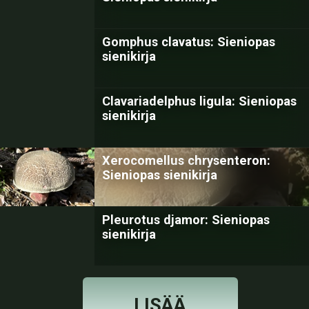
Gomphus clavatus: Sieniopas
sienikirja
Clavariadelphus ligula: Sieniopas
sienikirja
Xerocomellus chrysenteron:
Sieniopas sienikirja
Pleurotus djamor: Sieniopas
sienikirja
LISÄÄ