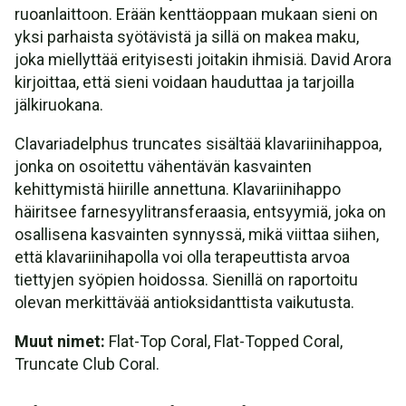
ruoanlaittoon. Erään kenttäoppaan mukaan sieni on
yksi parhaista syötävistä ja sillä on makea maku,
joka miellyttää erityisesti joitakin ihmisiä. David Arora
kirjoittaa, että sieni voidaan hauduttaa ja tarjoilla
jälkiruokana.
Clavariadelphus truncates sisältää klavariinihappoa,
jonka on osoitettu vähentävän kasvainten
kehittymistä hiirille annettuna. Klavariinihappo
häiritsee farnesyylitransferaasia, entsyymiä, joka on
osallisena kasvainten synnyssä, mikä viittaa siihen,
että klavariinihapolla voi olla terapeuttista arvoa
tiettyjen syöpien hoidossa. Sienillä on raportoitu
olevan merkittävää antioksidanttista vaikutusta.
Muut nimet:
Flat-Top Coral, Flat-Topped Coral,
Truncate Club Coral.