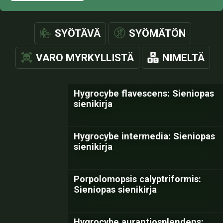
SYÖTÄVÄ
SYÖMÄTÖN
VARO MYRKYLLISTÄ
NIMELTÄ
Hygrocybe flavescens: Sieniopas
sienikirja
Hygrocybe intermedia: Sieniopas
sienikirja
Porpolomopsis calyptriformis:
Sieniopas sienikirja
Hygrocybe aurantiosplendens: