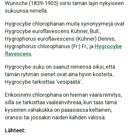
Wünsche (1839-1905) siirsi tämän lajin nykyiseen
sukuunsa nimellä.
Hygrocybe chlorophanan muita synonyymejä ovat
Hygrocybe euroflavescens Kühner, Bull.,
Hygrophorus euroflavescens (Kühner) Dennis,
Hygrophorus chlorophanus (Fr.) Fr., ja
Hygrocybe
flavescens
.
Hygrocybe-suku on saanut nimensä siksi, että
tämän ryhmän sienet ovat aina hyvin kosteita...
Hygrocybe tarkoittaa 'vesipäätä'.
Erikoisnimi chlorophana on hieman väärä nimitys,
sillä se tarkoittaa vaaleanvihreää, kun taas tämä
kyseinen vahakukka on pääasiassa keltainen,
oranssi tai jossakin näiden kahden välissä.
Lähteet: