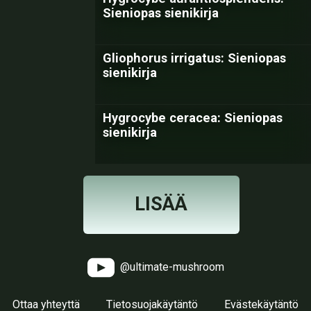
Sieniopas sienikirja
Gliophorus irrigatus: Sieniopas
sienikirja
Hygrocybe ceracea: Sieniopas
sienikirja
LISÄÄ
@ultimate-mushroom
Ottaa yhteyttä
Tietosuojakäytäntö
Evästekäytäntö