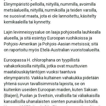
Elinympäristö pelloilla, niityillä, nummilla, avoimilla
metsäalueilla, niityillä, nurmikoilla ja teiden varsilla,
ne suosivat maata, jota ei ole lannoitettu, käsitelty
kemikaaleilla tai kynnetty.
Lajin levinneisyysalue on laaja pohjoisella lauhkealla
alueella, ja sitä esiintyy Euroopan ruohikoissa ja
Pohjois-Amerikan ja Pohjois-Aasian metsissä; sitä
on raportoitu myös Etelä-Australian vuoristoalueilta.
Euroopassa H. chlorophana on tyypillistä
vahakorkoisilla niityillä, jotka ovat muuttuvien
maatalouskäytäntöjen vuoksi taantuva
elinympäristö. Vaikka kultainen vahakukka pidetään
yhtenä suvun tavallisimmista lajeista, se on
kuitenkin useiden Euroopan maiden, kuten Saksan
(Baijeri), Puolan ja Sveitsin, virallisilla tai väliaikaisilla
kansallisilla uhanalaisten sienten punaisilla listoilla.