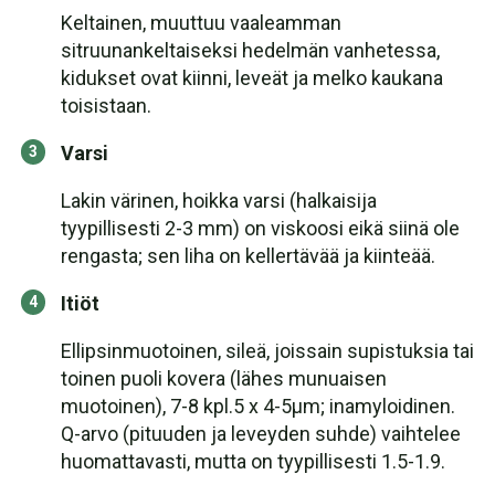
Keltainen, muuttuu vaaleamman
sitruunankeltaiseksi hedelmän vanhetessa,
kidukset ovat kiinni, leveät ja melko kaukana
toisistaan.
Varsi
Lakin värinen, hoikka varsi (halkaisija
tyypillisesti 2-3 mm) on viskoosi eikä siinä ole
rengasta; sen liha on kellertävää ja kiinteää.
Itiöt
Ellipsinmuotoinen, sileä, joissain supistuksia tai
toinen puoli kovera (lähes munuaisen
muotoinen), 7-8 kpl.5 x 4-5μm; inamyloidinen.
Q-arvo (pituuden ja leveyden suhde) vaihtelee
huomattavasti, mutta on tyypillisesti 1.5-1.9.