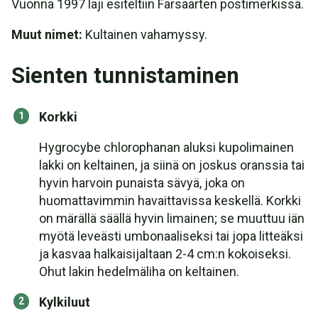
Vuonna 1997 laji esiteltiin Färsaarten postimerkissä.
Muut nimet:
Kultainen vahamyssy.
Sienten tunnistaminen
Korkki
Hygrocybe chlorophanan aluksi kupolimainen
lakki on keltainen, ja siinä on joskus oranssia tai
hyvin harvoin punaista sävyä, joka on
huomattavimmin havaittavissa keskellä. Korkki
on märällä säällä hyvin limainen; se muuttuu iän
myötä leveästi umbonaaliseksi tai jopa litteäksi
ja kasvaa halkaisijaltaan 2-4 cm:n kokoiseksi.
Ohut lakin hedelmäliha on keltainen.
Kylkiluut