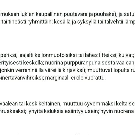
mukaan lukien kaupallinen puutavara ja puuhake), ja satun
tai tiheästi ryhmittäin; kesällä ja syksyllä tai talvehtii lä
riksi, laajalti kellonmuotoisiksi tai lähes litteiksi; kuivat
rityisesti keskellä; nuorina purppuranpunaisesta vaalean
i jonkin verran näillä väreillä kirjaviksi); muuttuvat lopult
inertävänvihreiksi; marginaali ei ole vuorattu.
uksi vaalean tai keskikeltainen, muuttuu syvemmäksi keltais
ruskeaksi; lyhyitä kiduksia esiintyy usein; hyvin nuoren