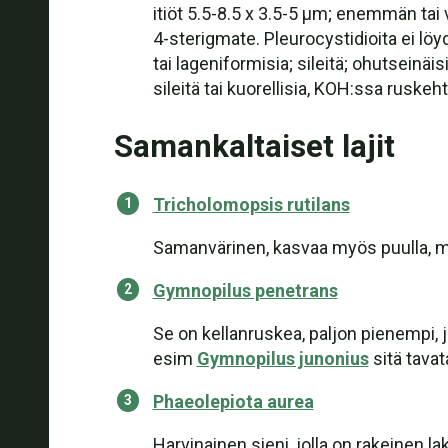
itiöt 5.5-8.5 x 3.5-5 µm; enemmän ta
4-sterigmate. Pleurocystidioita ei löyd
tai lageniformisia; sileitä; ohutseinäi
sileitä tai kuorellisia, KOH:ssa ruskeh
Samankaltaiset lajit
Tricholomopsis rutilans
Samanvärinen, kasvaa myös puulla, mu
Gymnopilus penetrans
Se on kellanruskea, paljon pienempi, 
esim
Gymnopilus junonius
sitä tava
Phaeolepiota aurea
Harvinainen sieni, jolla on rakeinen lak