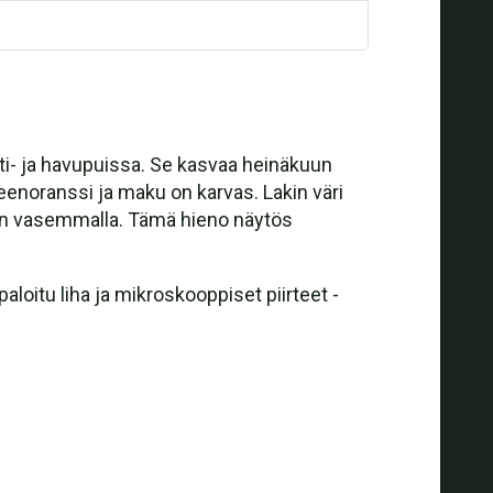
ehti- ja havupuissa. Se kasvaa heinäkuun
teenoranssi ja maku on karvas. Lakin väri
uten vasemmalla. Tämä hieno näytös
loitu liha ja mikroskooppiset piirteet -