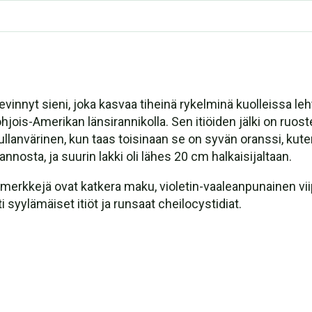
 levinnyt sieni, joka kasvaa tiheinä rykelminä kuolleissa l
jois-Amerikan länsirannikolla. Sen itiöiden jälki on ruos
kullanvärinen, kun taas toisinaan se on syvän oranssi, k
nosta, ja suurin lakki oli lähes 20 cm halkaisijaltaan.
merkkejä ovat katkera maku, violetin-vaaleanpunainen viipa
 syylämäiset itiöt ja runsaat cheilocystidiat.