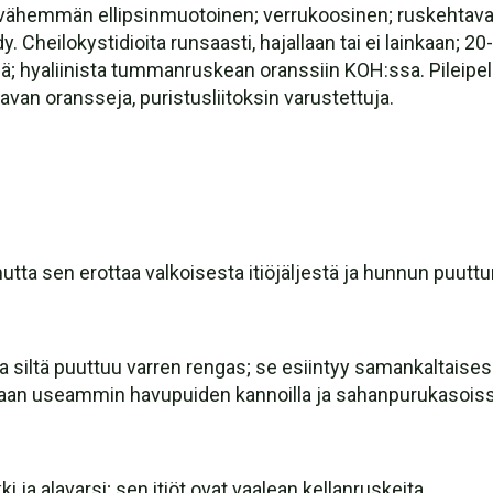
i vähemmän ellipsinmuotoinen; verrukoosinen; ruskehtavan
y. Cheilokystidioita runsaasti, hajallaan tai ei lainkaan; 20
siä; hyaliinista tummanruskean oranssiin KOH:ssa. Pileipell
tavan oransseja, puristusliitoksin varustettuja.
tta sen erottaa valkoisesta itiöjäljestä ja hunnun puutt
ja siltä puuttuu varren rengas; se esiintyy samankaltaise
taan useammin havupuiden kannoilla ja sahanpurukasoiss
ki ja alavarsi; sen itiöt ovat vaalean kellanruskeita.