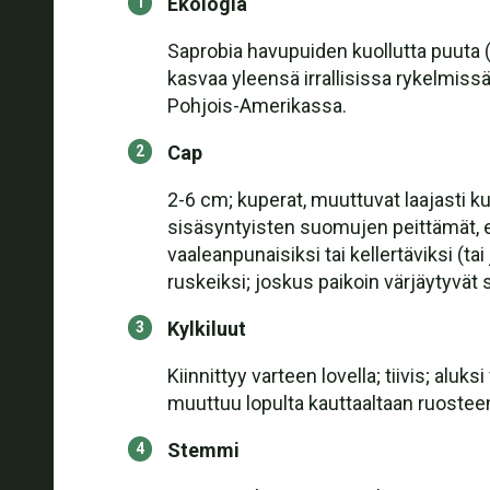
Ekologia
Saprobia havupuiden kuollutta puuta (
kasvaa yleensä irrallisissa rykelmissä 
Pohjois-Amerikassa.
Cap
2-6 cm; kuperat, muuttuvat laajasti kupe
sisäsyntyisten suomujen peittämät, e
vaaleanpunaisiksi tai kellertäviksi (ta
ruskeiksi; joskus paikoin värjäytyvät s
Kylkiluut
Kiinnittyy varteen lovella; tiivis; al
muuttuu lopulta kauttaaltaan ruosteen
Stemmi