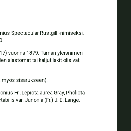
ius Spectacular Rustgill -nimiseksi.
0.
917) vuonna 1879. Tämän yleisnimen
len alastomat tai kaljut lakit olisivat
a myös sisarukseen).
onius Fr., Lepiota aurea Gray, Pholiota
abilis var. Junonia (Fr.) J. E. Lange.