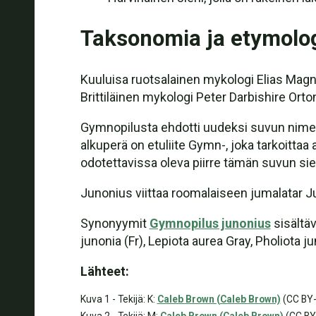
Taksonomia ja etymolo
Kuuluisa ruotsalainen mykologi Elias Magn
Brittiläinen mykologi Peter Darbishire Or
Gymnopilusta ehdotti uudeksi suvun nime
alkuperä on etuliite Gymn-, joka tarkoittaa al
odotettavissa oleva piirre tämän suvun sien
Junonius viittaa roomalaiseen jumalatar J
Synonyymit
Gymnopilus junonius
sisältäv
junonia (Fr), Lepiota aurea Gray, Pholiota jun
Lähteet:
Kuva 1 - Tekijä: K:
Caleb Brown (Caleb Brown)
(CC BY-