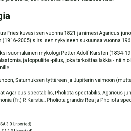
gia
us Fries kuvasi sen vuonna 1821 ja nimesi Agaricus junon
ton (1916-2005) siirsi sen nykyiseen sukuunsa vuonna 196
ksi suomalainen mykologi Petter Adolf Karsten (1834-1
astomia, ja loppuliite -pilus, joka tarkoittaa lakkia - näin ol
ille.
unoon, Saturnuksen tyttäreen ja Jupiterin vaimoon (mutt
ät Agaricus spectabilis, Pholiota spectabilis, Agaricus jun
onia (Fr.) P. Karstia., Pholiota grandis Rea ja Pholiota spect
SA 3.0 Unported)