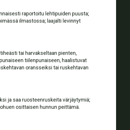
naisesti raportoitu lehtipuiden puusta;
mpimässä ilmastossa; laajalti levinnyt
; tiheästi tai harvakseltaan pienten,
punaiseen tiilenpunaiseen, haalistuvat
a ruskehtavan oransseiksi tai ruskehtavan
eksi ja saa ruosteenruskeita värjäytymiä;
a ohuen osittaisen hunnun peittämä.