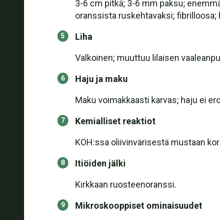
3-6 cm pitkä; 3-6 mm paksu; enemmän
oranssista ruskehtavaksi; fibrilloosa;
Liha
Valkoinen; muuttuu lilaisen vaaleanpun
Haju ja maku
Maku voimakkaasti karvas; haju ei ero
Kemialliset reaktiot
KOH:ssa oliivinvärisestä mustaan kork
Itiöiden jälki
Kirkkaan ruosteenoranssi.
Mikroskooppiset ominaisuudet