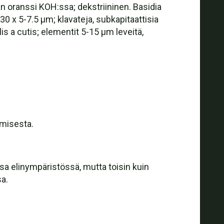
 oranssi KOH:ssa; dekstriininen. Basidia
-30 x 5-7.5 µm; klavateja, subkapitaattisia
is a cutis; elementit 5-15 µm leveitä,
umisesta.
ssa elinympäristössä, mutta toisin kuin
a.