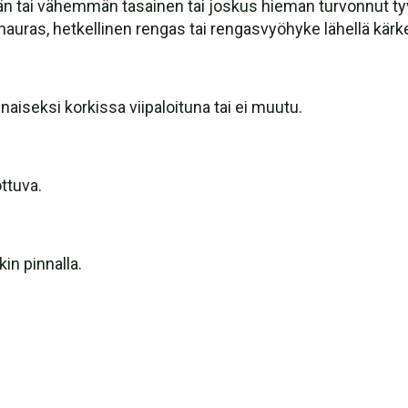
 tai vähemmän tasainen tai joskus hieman turvonnut ty
 hauras, hetkellinen rengas tai rengasvyöhyke lähellä kärk
aiseksi korkissa viipaloituna tai ei muutu.
ttuva.
in pinnalla.