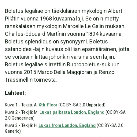
Boletus legaliae on tšekkiläisen mykologin Albert
Pilátin vuonna 1968 kuvaama laji. Se on nimetty
ranskalaisen mykologin Marcelle Le Galin mukaan.
Charles-Édouard Martínin vuonna 1894 kuvaama
Boletus splendidus on synonyymi. Boletus
satanoides -lajin kuvaus oli liian epämääräinen, jotta
se voitaisiin liittää johonkin varsinaiseen lajiin.
Boletus legaliae siirrettiin Rubroboletus-sukuun
vuonna 2015 Marco Della Maggioran ja Renzo
Trassinellin toimesta.
Lähteet:
Kuva 1 - Tekijä: A:
Xth-Floor
(CC BY-SA 3.0 Unported)
Kuva 2 - Tekijä: M:
Lukas paikasta London, England
(CC BY-SA
2.0 Geneerinen)
Kuva 3 - Tekijä: H:
Lukas from London, England
(CC BY-SA 2.0
Generic)