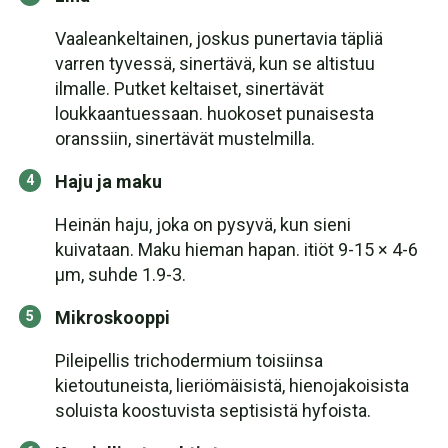
Vaaleankeltainen, joskus punertavia täpliä
varren tyvessä, sinertävä, kun se altistuu
ilmalle. Putket keltaiset, sinertävät
loukkaantuessaan. huokoset punaisesta
oranssiin, sinertävät mustelmilla.
Haju ja maku
Heinän haju, joka on pysyvä, kun sieni
kuivataan. Maku hieman hapan. itiöt 9-15 × 4-6
μm, suhde 1.9-3.
Mikroskooppi
Pileipellis trichodermium toisiinsa
kietoutuneista, lieriömäisistä, hienojakoisista
soluista koostuvista septisistä hyfoista.