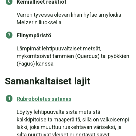
Kemialliset reaktiot
Varren tyvessä olevan lihan hyfae amyloidia
Melzerin liuoksella.
Elinympäristö
Lämpimät lehtipuuvaltaiset metsät,
mykorritsoivat tammien (Quercus) tai pyökkien
(Fagus) kanssa.
Samankaltaiset lajit
Rubroboletus satanas
Löytyy lehtipuuvaltaisista metsistä
kalkkipitoiselta maaperältä, sillä on valkoisempi
lakki, joka muuttuu ruskehtavan väriseksi, ja
siltä puuttuvat yleiset punertavat sävyt