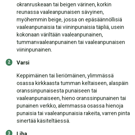
okranruskeaan tai beigen värinen, korkin
reunassa vaaleanpunaisen sävyinen,
myöhemmin beige, jossa on epäsäännöllisiä
vaaleanpunaisia tai viininpunaisia täpliä, usein
kokonaan väriltään vaaleanpunainen,
tummanvaaleanpunainen tai vaaleanpunaisen
viininpunainen.
Varsi
Keppimäinen tai lieriömäinen, ylimmässä
osassa kirkkaasta tumman keltaiseen, alaspäin
oranssinpunaisesta punaiseen tai
vaaleanpunaiseen, hieno oranssinpunainen tai
punainen verkko, alemmassa osassa hienoja
punaisia tai vaaleanpunaisia rakeita, varren pinta
sinertää käsiteltäessä.
Liha