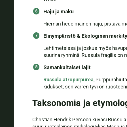
Haju ja maku
Hieman hedelmäinen haju; pistävä m
Elinympäristö & Ekologinen merkit
Lehtimetsissä ja joskus myös havupuuv
suurina ryhminä. Russula fragilis on
Samankaltaiset lajit
Russula atropurpurea
, Purppurahiuta
kidukset; sen varren tyvi on ruosteen
Taksonomia ja etymolo
Christian Hendrik Persoon kuvasi Russula f
suuri ruotsalainen mykologi Elias Magnus Fr