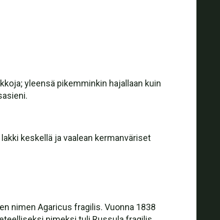
ikkoja; yleensä pikemminkin hajallaan kuin
asieni.
 lakki keskellä ja vaalean kermanväriset
isen nimen Agaricus fragilis. Vuonna 1838
teelliseksi nimeksi tuli Russula fragilis.