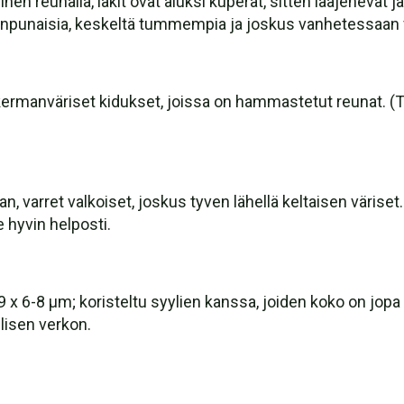
inen reunalla, lakit ovat aluksi kuperat, sitten laajenevat 
anpunaisia, keskeltä tummempia ja joskus vanhetessaan vi
an kermanväriset kidukset, joissa on hammastetut reunat. (
an, varret valkoiset, joskus tyven lähellä keltaisen värise
 hyvin helposti.
9 x 6-8 µm; koristeltu syylien kanssa, joiden koko on jopa
lisen verkon.