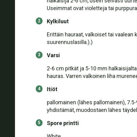
halkaisija 2-6 cm, usein selvästi uurte
Useimmat ovat violetteja tai purppur
Kylkiluut
Erittäin hauraat, valkoiset tai vaale
suurennuslasilla.).)
Varsi
2-6 cm pitkät ja 5-10 mm halkaisijalta
hauras. Varren valkoinen liha murenee
Itiöt
pallomainen (lähes pallomainen), 7.5-
yhdistämät, muodostaen lähes täydel
Spore printti
White.