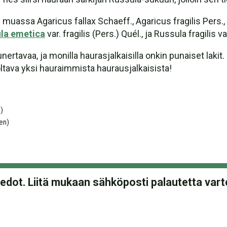
ssa Agaricus fallax Schaeff., Agaricus fragilis Pers., Agar
la emetica
var. fragilis (Pers.) Quél., ja Russula fragilis 
nertavaa, ja monilla haurasjalkaisilla onkin punaiset lakit. 
oltava yksi hauraimmista haurausjalkaisista!
)
en)