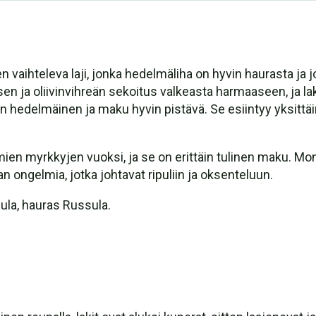
 vaihteleva laji, jonka hedelmäliha on hyvin haurasta ja j
n ja oliivinvihreän sekoitus valkeasta harmaaseen, ja lakin
vän hedelmäinen ja maku hyvin pistävä. Se esiintyy yksittäi
en myrkkyjen vuoksi, ja se on erittäin tulinen maku. Mon
 ongelmia, jotka johtavat ripuliin ja oksenteluun.
sula, hauras Russula.