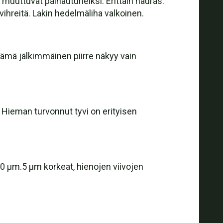
ja muuttuvat painautuneiksi. Erittäin hauras.
hreitä. Lakin hedelmäliha valkoinen.
Tämä jälkimmäinen piirre näkyy vain
t. Hieman turvonnut tyvi on erityisen
 0 µm.5 µm korkeat, hienojen viivojen