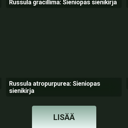
Russula gracillima: Sieniopas sienikirja
Russula atropurpurea: Sieniopas
sienikirja
LISÄÄ