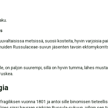
aku.
ys
altaisissa metsissä, suosii kosteita, hyvin varjoisia pa
 muiden Russulaceae-suvun jäsenten tavoin ektomykorrits
le, on paljon suurempi, sillä on hyvin tumma, lähes musta
ruskea.
gia
ragiliksen vuonna 1801 ja antoi sille binomisen tieteell
ies siirsi hauraan särkijän Russula-sukuun, jolloin sen tie