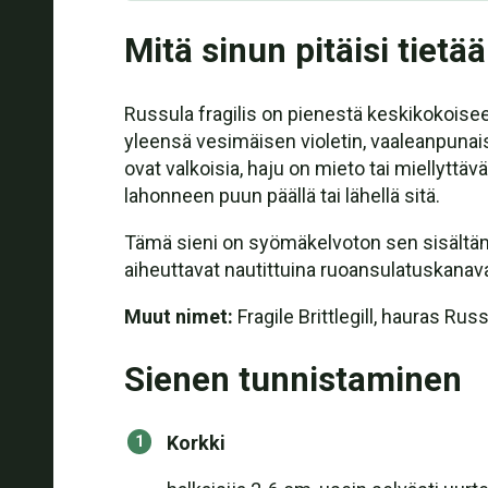
Mitä sinun pitäisi tietää
Russula fragilis on pienestä keskikokoiseen
yleensä vesimäisen violetin, vaaleanpunaise
ovat valkoisia, haju on mieto tai miellyttä
lahonneen puun päällä tai lähellä sitä.
Tämä sieni on syömäkelvoton sen sisältämi
aiheuttavat nautittuina ruoansulatuskanavan
Muut nimet:
Fragile Brittlegill, hauras Rus
Sienen tunnistaminen
Korkki