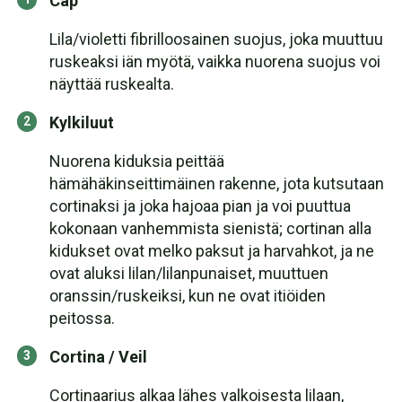
Cap
Lila/violetti fibrilloosainen suojus, joka muuttuu
ruskeaksi iän myötä, vaikka nuorena suojus voi
näyttää ruskealta.
Kylkiluut
Nuorena kiduksia peittää
hämähäkinseittimäinen rakenne, jota kutsutaan
cortinaksi ja joka hajoaa pian ja voi puuttua
kokonaan vanhemmista sienistä; cortinan alla
kidukset ovat melko paksut ja harvahkot, ja ne
ovat aluksi lilan/lilanpunaiset, muuttuen
oranssin/ruskeiksi, kun ne ovat itiöiden
peitossa.
Cortina / Veil
Cortinaarius alkaa lähes valkoisesta lilaan,