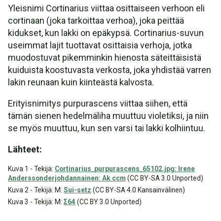
Yleisnimi Cortinarius viittaa osittaiseen verhoon eli
cortinaan (joka tarkoittaa verhoa), joka peittää
kidukset, kun lakki on epäkypsä. Cortinarius-suvun
useimmat lajit tuottavat osittaisia verhoja, jotka
muodostuvat pikemminkin hienosta säteittäisistä
kuiduista koostuvasta verkosta, joka yhdistää varren
lakin reunaan kuin kiinteästä kalvosta.
Erityisnimitys purpurascens viittaa siihen, että
tämän sienen hedelmäliha muuttuu violetiksi, ja niin
se myös muuttuu, kun sen varsi tai lakki kolhiintuu.
Lähteet:
Kuva 1 - Tekijä:
Cortinarius_purpurascens_65102.jpg: Irene
Anderssonderjohdannainen: Ak ccm
(CC BY-SA 3.0 Unported)
Kuva 2 - Tekijä: M:
Sui-setz
(CC BY-SA 4.0 Kansainvälinen)
Kuva 3 - Tekijä: M:
Σ64
(CC BY 3.0 Unported)