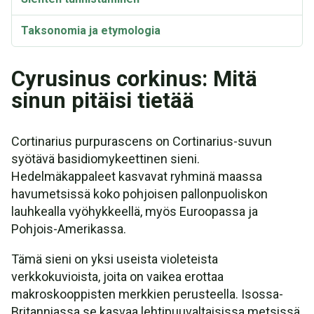
Taksonomia ja etymologia
Cyrusinus corkinus: Mitä
sinun pitäisi tietää
Cortinarius purpurascens on Cortinarius-suvun
syötävä basidiomykeettinen sieni.
Hedelmäkappaleet kasvavat ryhminä maassa
havumetsissä koko pohjoisen pallonpuoliskon
lauhkealla vyöhykkeellä, myös Euroopassa ja
Pohjois-Amerikassa.
Tämä sieni on yksi useista violeteista
verkkokuvioista, joita on vaikea erottaa
makroskooppisten merkkien perusteella. Isossa-
Britanniassa se kasvaa lehtipuuvaltaisissa metsissä,