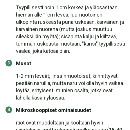
Tyypillisesti noin 1 cm korkea ja yläosastaan
hieman alle 1 cm leveä; luumuotoinen;
ulkopinta ruskeasta punaruskeaan, karvainen ja
karvainen nuorena (mutta joskus muuttuu
sileäksi iän myötä); sisäpinta kalju ja kiiltävä,
tummanruskeasta mustaan; "kansi" tyypillisesti
vaalea, joka katoaa pian.
Munat
1-2 mm leveät; linssinmuotoiset; kiinnittyvät
pesään naruilla, mutta naru voi olla hyvin vaikea
löytää, erityisesti munien osalta, jotka ovat
lähellä kasan yläosaa.
Mikroskooppiset ominaisuudet
itiöt ovat muodoltaan ja kooltaan hyvin
vaihtelevia, mutta yleensä melko suuria (18-40