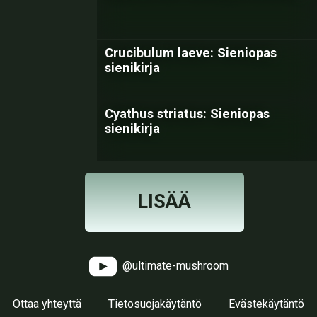
Crucibulum laeve: Sieniopas
sienikirja
Cyathus striatus: Sieniopas
sienikirja
LISÄÄ
@ultimate-mushroom
Ottaa yhteyttä
Tietosuojakäytäntö
Evästekäytäntö