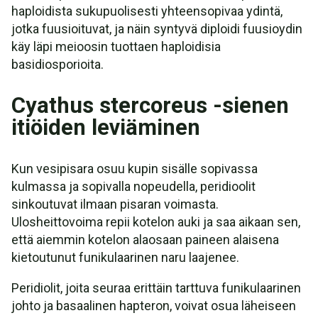
haploidista sukupuolisesti yhteensopivaa ydintä,
jotka fuusioituvat, ja näin syntyvä diploidi fuusioydin
käy läpi meioosin tuottaen haploidisia
basidiosporioita.
Cyathus stercoreus -sienen
itiöiden leviäminen
Kun vesipisara osuu kupin sisälle sopivassa
kulmassa ja sopivalla nopeudella, peridioolit
sinkoutuvat ilmaan pisaran voimasta.
Ulosheittovoima repii kotelon auki ja saa aikaan sen,
että aiemmin kotelon alaosaan paineen alaisena
kietoutunut funikulaarinen naru laajenee.
Peridiolit, joita seuraa erittäin tarttuva funikulaarinen
johto ja basaalinen hapteron, voivat osua läheiseen