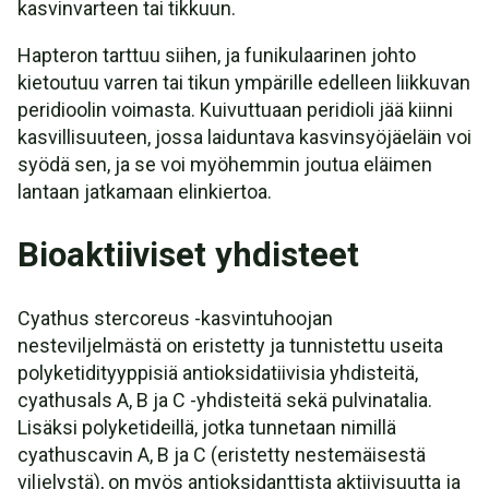
kasvinvarteen tai tikkuun.
Hapteron tarttuu siihen, ja funikulaarinen johto
kietoutuu varren tai tikun ympärille edelleen liikkuvan
peridioolin voimasta. Kuivuttuaan peridioli jää kiinni
kasvillisuuteen, jossa laiduntava kasvinsyöjäeläin voi
syödä sen, ja se voi myöhemmin joutua eläimen
lantaan jatkamaan elinkiertoa.
Bioaktiiviset yhdisteet
Cyathus stercoreus -kasvintuhoojan
nesteviljelmästä on eristetty ja tunnistettu useita
polyketidityyppisiä antioksidatiivisia yhdisteitä,
cyathusals A, B ja C -yhdisteitä sekä pulvinatalia.
Lisäksi polyketideillä, jotka tunnetaan nimillä
cyathuscavin A, B ja C (eristetty nestemäisestä
viljelystä), on myös antioksidanttista aktiivisuutta ja