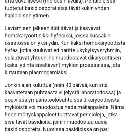
että suvullisesti (meioosin avulla). Peridioleissa
tuotetut basidiosporat sisältävät kukin yhden
haploidisen ytimen.
Leviämisen jälkeen itiöt itävät ja kasvavat
homokaryoottisiksi hyfeoiksi, joissa kussakin
osastossa on yksi ydin. Kun kaksi homokaryoottista
hyfaa, jotka kuuluvat eri parittelukykyisyysryhmiin,
sulautuvat yhteen, ne muodostavat dikaryoottisen
(kaksi ydintä sisältävän) mykiön prosessissa, jota
kutsutaan plasmogamiaksi.
Jonkin ajan kuluttua (noin 40 päivää, kun sitä
kasvatetaan puhtaasta viljelystä laboratoriossa) ja
sopivissa ympäristöolosuhteissa dikaryoottisista
mykiöistä voi muodostua hedelmäkappaleita. Nämä
hedelmöityskappaleet tuottavat peridioleja, jotka
sisältävät basidioita, joihin muodostuu uusia
basidiosporeita. Nuorissa basidioissa on pari