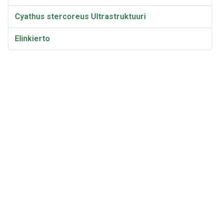
Cyathus stercoreus Ultrastruktuuri
Elinkierto
Cyathus stercoreus -sienen itiöiden leviäminen
Bioaktiiviset yhdisteet