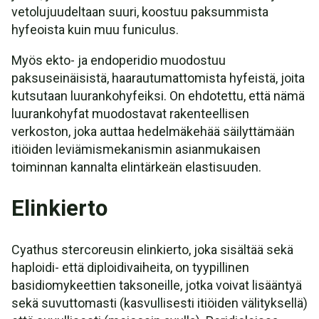
vetolujuudeltaan suuri, koostuu paksummista
hyfeoista kuin muu funiculus.
Myös ekto- ja endoperidio muodostuu
paksuseinäisistä, haarautumattomista hyfeistä, joita
kutsutaan luurankohyfeiksi. On ehdotettu, että nämä
luurankohyfat muodostavat rakenteellisen
verkoston, joka auttaa hedelmäkehää säilyttämään
itiöiden leviämismekanismin asianmukaisen
toiminnan kannalta elintärkeän elastisuuden.
Elinkierto
Cyathus stercoreusin elinkierto, joka sisältää sekä
haploidi- että diploidivaiheita, on tyypillinen
basidiomykeettien taksoneille, jotka voivat lisääntyä
sekä suvuttomasti (kasvullisesti itiöiden välityksellä)