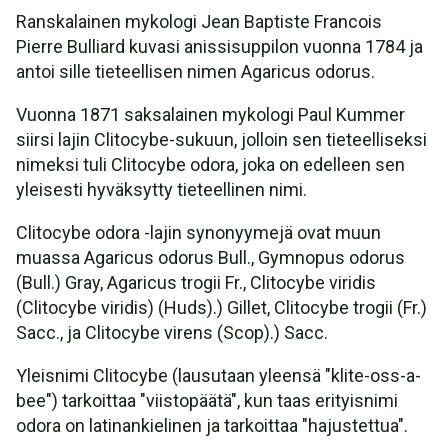
Ranskalainen mykologi Jean Baptiste Francois
Pierre Bulliard kuvasi anissisuppilon vuonna 1784 ja
antoi sille tieteellisen nimen Agaricus odorus.
Vuonna 1871 saksalainen mykologi Paul Kummer
siirsi lajin Clitocybe-sukuun, jolloin sen tieteelliseksi
nimeksi tuli Clitocybe odora, joka on edelleen sen
yleisesti hyväksytty tieteellinen nimi.
Clitocybe odora -lajin synonyymejä ovat muun
muassa Agaricus odorus Bull., Gymnopus odorus
(Bull.) Gray, Agaricus trogii Fr., Clitocybe viridis
(Clitocybe viridis) (Huds).) Gillet, Clitocybe trogii (Fr.)
Sacc., ja Clitocybe virens (Scop).) Sacc.
Yleisnimi Clitocybe (lausutaan yleensä "klite-oss-a-
bee") tarkoittaa "viistopäätä", kun taas erityisnimi
odora on latinankielinen ja tarkoittaa "hajustettua".