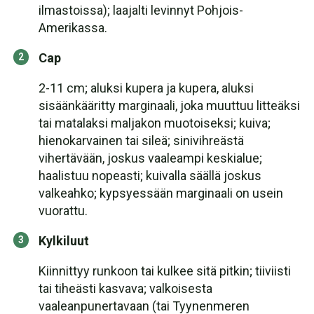
ilmastoissa); laajalti levinnyt Pohjois-
Amerikassa.
Cap
2-11 cm; aluksi kupera ja kupera, aluksi
sisäänkääritty marginaali, joka muuttuu litteäksi
tai matalaksi maljakon muotoiseksi; kuiva;
hienokarvainen tai sileä; sinivihreästä
vihertävään, joskus vaaleampi keskialue;
haalistuu nopeasti; kuivalla säällä joskus
valkeahko; kypsyessään marginaali on usein
vuorattu.
Kylkiluut
Kiinnittyy runkoon tai kulkee sitä pitkin; tiiviisti
tai tiheästi kasvava; valkoisesta
vaaleanpunertavaan (tai Tyynenmeren