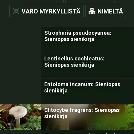
VARO MYRKYLLISTÄ
NIMELTÄ
Stropharia pseudocyanea:
Sieniopas sienikirja
Lentinellus cochleatus:
Sieniopas sienikirja
Entoloma incanum: Sieniopas
sienikirja
Clitocybe fragrans: Sieniopas
sienikirja