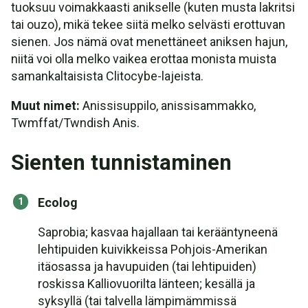
tuoksuu voimakkaasti anikselle (kuten musta lakritsi
tai ouzo), mikä tekee siitä melko selvästi erottuvan
sienen. Jos nämä ovat menettäneet aniksen hajun,
niitä voi olla melko vaikea erottaa monista muista
samankaltaisista Clitocybe-lajeista.
Muut nimet:
Anissisuppilo, anissisammakko,
Twmffat/Twndish Anis.
Sienten tunnistaminen
Ecolog
Saprobia; kasvaa hajallaan tai kerääntyneenä
lehtipuiden kuivikkeissa Pohjois-Amerikan
itäosassa ja havupuiden (tai lehtipuiden)
roskissa Kalliovuorilta länteen; kesällä ja
syksyllä (tai talvella lämpimämmissä