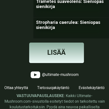
Trametes suaveolens: Sieniopas
sienikirja
Stropharia caerulea: Sieniopas
sienikirja
LISÄÄ
@ultimate-mushroom
Ottaa yhteyttä
Tietosuojakäytäntö
Evästekäytäntö
VASTUUVAPAUSLAUSEKE:
Kaikki Ultimate-
Mushroom.com-sivustolla esitetyt tiedot on tarkoitettu vain
koulutustarkoituksiin. Pyydä aina neuvoa paikalliselta