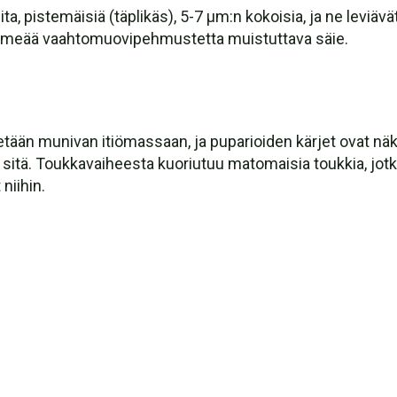
eita, pistemäisiä (täplikäs), 5-7 µm:n kokoisia, ja ne leviä
 pehmeää vaahtomuovipehmustetta muistuttava säie.
tään munivan itiömassaan, ja puparioiden kärjet ovat nä
sitä. Toukkavaiheesta kuoriutuu matomaisia toukkia, jotk
 niihin.