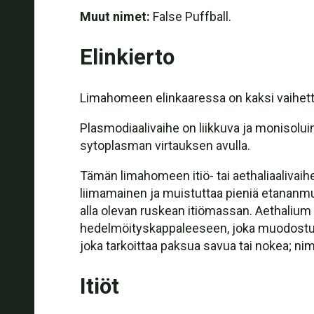
Muut nimet:
False Puffball.
Elinkierto
Limahomeen elinkaaressa on kaksi vaihetta:
Plasmodiaalivaihe on liikkuva ja monisolui
sytoplasman virtauksen avulla.
Tämän limahomeen itiö- tai aethaliaalivaih
liimamainen ja muistuttaa pieniä etananmu
alla olevan ruskean itiömassan. Aethalium 
hedelmöityskappaleeseen, joka muodostuu 
joka tarkoittaa paksua savua tai nokea; nim
Itiöt