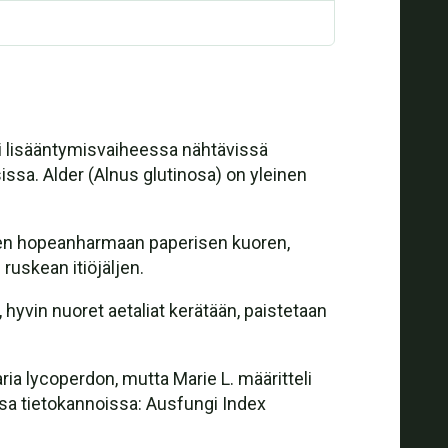
sti lisääntymisvaiheessa nähtävissä
ssa. Alder (Alnus glutinosa) on yleinen
tten hopeanharmaan paperisen kuoren,
ruskean itiöjäljen.
 hyvin nuoret aetaliat kerätään, paistetaan
ia lycoperdon, mutta Marie L. määritteli
sa tietokannoissa: Ausfungi Index