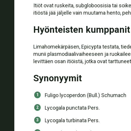
Itiöt ovat ruskeita, subgloboosisia tai soik
itiöstä jää jäljelle vain muutama hento,
Hyönteisten kumppanit
Limahomekärpäsen, Epicypta testata, tiede
munii plasmodiaalivaiheeseen ja ruokailee 
levittäen osan itiöistä, jotka ovat tarttuneet
Synonyymit
Fuligo lycoperdon (Bull.) Schumach
Lycogala punctata Pers.
Lycogala turbinata Pers.