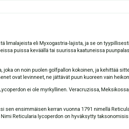
ä limalajeista eli Myxogastria-lajista, ja se on tyypillise
eissa puissa keväällä tai suurissa kaatuneissa puunpalasi
 joka on noin puolen golfpallon kokoinen, ja kehittää si
menet ovat levinneet, ne jättävät puun kuoreen vain heikon 
 Lycoperdon ei ole myrkyllinen. Veracruzissa, Meksikossa,
asi sen ensimmäisen kerran vuonna 1791 nimellä Reticular
 Nimi Reticularia lycoperdon on hyväksytty taksonomisis