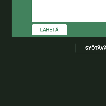
LÄHETÄ
SYÖTÄV