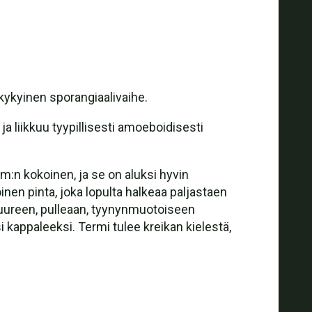
kykyinen sporangiaalivaihe.
a liikkuu tyypillisesti amoeboidisesti
m:n kokoinen, ja se on aluksi hyvin
en pinta, joka lopulta halkeaa paljastaen
 suureen, pulleaan, tyynynmuotoiseen
appaleeksi. Termi tulee kreikan kielestä,