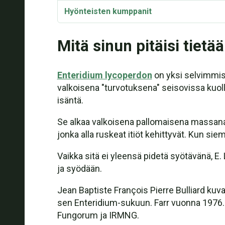
Hyönteisten kumppanit
Synonyymit
Mitä sinun pitäisi tietää
Enteridium lycoperdon
on yksi selvimmist
valkoisena "turvotuksena" seisovissa kuoll
isäntä.
Se alkaa valkoisena pallomaisena massana,
jonka alla ruskeat itiöt kehittyvät. Kun sie
Vaikka sitä ei yleensä pidetä syötävänä, E.
ja syödään.
Jean Baptiste François Pierre Bulliard kuv
sen Enteridium-sukuun. Farr vuonna 1976.
Fungorum ja IRMNG.