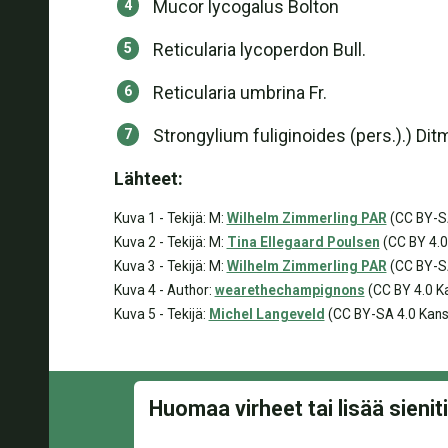
Mucor lycogalus Bolton
Reticularia lycoperdon Bull.
Reticularia umbrina Fr.
Strongylium fuliginoides (pers.).) Dit
Lähteet:
Kuva 1 - Tekijä: M:
Wilhelm Zimmerling PAR
(CC BY-SA
Kuva 2 - Tekijä: M:
Tina Ellegaard Poulsen
(CC BY 4.0 
Kuva 3 - Tekijä: M:
Wilhelm Zimmerling PAR
(CC BY-SA
Kuva 4 - Author:
wearethechampignons
(CC BY 4.0 Ka
Kuva 5 - Tekijä:
Michel Langeveld
(CC BY-SA 4.0 Kans