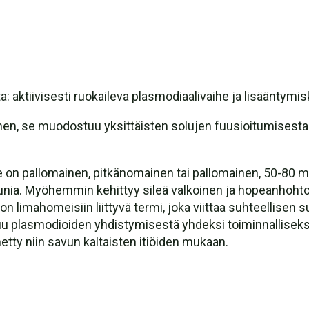
 aktiivisesti ruokaileva plasmodiaalivaihe ja lisääntymis
nen, se muodostuu yksittäisten solujen fuusioitumisesta j
e on pallomainen, pitkänomainen tai pallomainen, 50-80 m
nia. Myöhemmin kehittyy sileä valkoinen ja hopeanhohtoin
on limahomeisiin liittyvä termi, joka viittaa suhteellisen
plasmodioiden yhdistymisestä yhdeksi toiminnalliseksi k
etty niin savun kaltaisten itiöiden mukaan.