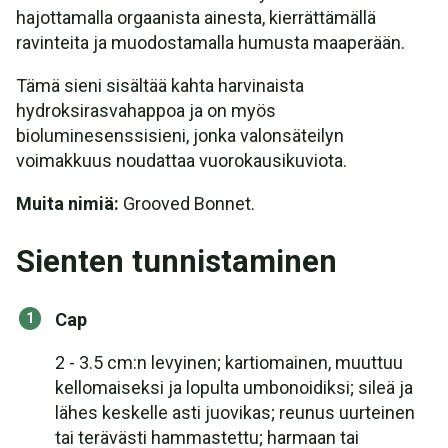
hajottamalla orgaanista ainesta, kierrättämällä
ravinteita ja muodostamalla humusta maaperään.
Tämä sieni sisältää kahta harvinaista
hydroksirasvahappoa ja on myös
bioluminesenssisieni, jonka valonsäteilyn
voimakkuus noudattaa vuorokausikuviota.
Muita nimiä:
Grooved Bonnet.
Sienten tunnistaminen
Cap
2 - 3.5 cm:n levyinen; kartiomainen, muuttuu
kellomaiseksi ja lopulta umbonoidiksi; sileä ja
lähes keskelle asti juovikas; reunus uurteinen
tai terävästi hammastettu; harmaan tai