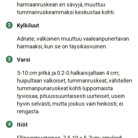
harmaanruskean eri sävyjä, muuttuu
tummanruskeammaksi keskustaa kohti.
Kylkiluut
Adnate; valkoinen muuttuu vaaleanpunertavan
harmaaksi, kun se on täysikasvuinen.
Varsi
5-10 cm pitkä ja 0.2-0.halkaisijaltaan 4 cm;
huipultaan valkoiset, tummanruskeat, vähitellen
tummanpunaruskeat kohti luppomaista
tyviosaa; pituussuuntaisesti uurteiset, usein
hyvin selvästi, mutta joskus vain heikosti; ei
rengasta.
Itiöt
Ellipsinmuotoinen, 7.5-10 x 5-7μm; amyloidi.