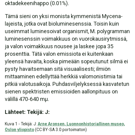
oktadekeenihappo (0.01%).
Tämä sieni on yksi monista kymmenistä Mycena-
lajeista, jotka ovat bioluminesenssia. Toisin kuin
useimmat luminesoivat organismit, M. polygramman
luminesenssin voimakkuus on vuorokausirytmissä,
ja valon voimakkuus nousee ja laskee jopa 35
prosenttia. Tätä valon emissiota ei kuitenkaan
yleensä havaita, koska pimeään sopeutunut silmä ei
pysty havaitsemaan sitä visuaalisesti; ilmiön
mittaaminen edellyttää herkkiä valomonistimia tai
pitkiä valotusaikoja. Puhdasviljelyksessä kasvatetun
sienen spektristen emissioiden aallonpituus on
välillä 470-640 mμ.
Lähteet: Tekijä: J:
Kuva 1 - Tekijä: J:
Arne Aronsen, Luonnonhistoriallinen museo,
Oslon yliopisto
(CC BY-SA 3.0 portoimaton)