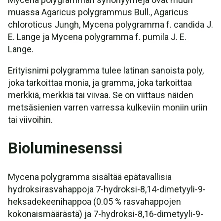
muassa Agaricus polygrammus Bull., Agaricus
chloroticus Jungh, Mycena polygramma f. candida J.
E. Lange ja Mycena polygramma f. pumila J. E.
Lange.
Erityisnimi polygramma tulee latinan sanoista poly,
joka tarkoittaa monia, ja gramma, joka tarkoittaa
merkkiä, merkkiä tai viivaa. Se on viittaus näiden
metsäsienien varren varressa kulkeviin moniin uriin
tai viivoihin.
Bioluminesenssi
Mycena polygramma sisältää epätavallisia
hydroksirasvahappoja 7-hydroksi-8,14-dimetyyli-9-
heksadekeenihappoa (0.05 % rasvahappojen
kokonaismäärästä) ja 7-hydroksi-8,16-dimetyyli-9-