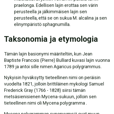
praelonga. Edellisen lajin erottaa sen värin
perusteella ja jälkimmäisen lajin sen
perusteella, että se on sukua M. alcalina ja sen
elinympäristö sphagnumilla.
Taksonomia ja etymologia
Tämän lajin basionymi määriteltiin, kun Jean
Baptiste Francois (Pierre) Bulliard kuvasi lajin vuonna
1789 ja antoi sille nimen Agaricus polygrammus.
Nykyisin hyväksytty tieteellinen nimi on peräisin
vuodelta 1821, jolloin brittiläinen mykologi Samuel
Frederick Gray (1766 - 1828) siirsi tämän
metsäsienisienen Mycena-sukuun, jolloin sen
tieteellinen nimi oli Mycena polygramma .
Mycena polygramman synonyymejä ovat muun