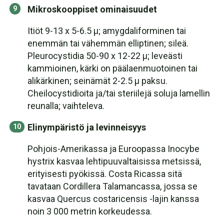
Mikroskooppiset ominaisuudet
Itiöt 9-13 x 5-6.5 µ; amygdaliforminen tai
enemmän tai vähemmän elliptinen; sileä.
Pleurocystidia 50-90 x 12-22 µ; leveästi
kammioinen, kärki on päälaenmuotoinen tai
alikärkinen; seinämät 2-2.5 µ paksu.
Cheilocystidioita ja/tai steriilejä soluja lamellin
reunalla; vaihteleva.
Elinympäristö ja levinneisyys
Pohjois-Amerikassa ja Euroopassa Inocybe
hystrix kasvaa lehtipuuvaltaisissa metsissä,
erityisesti pyökissä. Costa Ricassa sitä
tavataan Cordillera Talamancassa, jossa se
kasvaa Quercus costaricensis -lajin kanssa
noin 3 000 metrin korkeudessa.