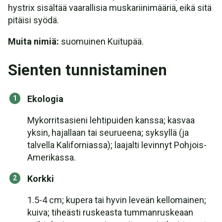
hystrix sisältää vaarallisia muskariinimääriä, eikä sitä
pitäisi syödä.
Muita nimiä:
suomuinen Kuitupää.
Sienten tunnistaminen
Ekologia
Mykorritsasieni lehtipuiden kanssa; kasvaa
yksin, hajallaan tai seurueena; syksyllä (ja
talvella Kaliforniassa); laajalti levinnyt Pohjois-
Amerikassa.
Korkki
1.5-4 cm; kupera tai hyvin leveän kellomainen;
kuiva; tiheästi ruskeasta tummanruskeaan