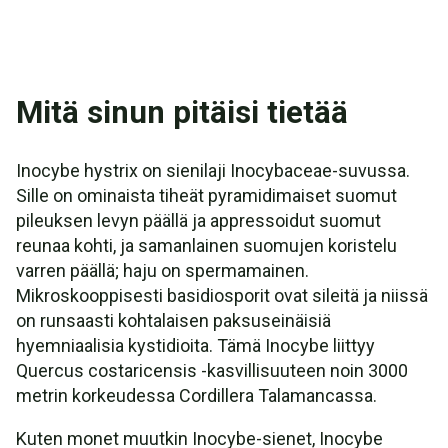
Mitä sinun pitäisi tietää
Inocybe hystrix on sienilaji Inocybaceae-suvussa.
Sille on ominaista tiheät pyramidimaiset suomut
pileuksen levyn päällä ja appressoidut suomut
reunaa kohti, ja samanlainen suomujen koristelu
varren päällä; haju on spermamainen.
Mikroskooppisesti basidiosporit ovat sileitä ja niissä
on runsaasti kohtalaisen paksuseinäisiä
hyemniaalisia kystidioita. Tämä Inocybe liittyy
Quercus costaricensis -kasvillisuuteen noin 3000
metrin korkeudessa Cordillera Talamancassa.
Kuten monet muutkin Inocybe-sienet, Inocybe