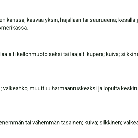
n kanssa; kasvaa yksin, hajallaan tai seurueena; kesällä j
-Amerikassa.
ajalti kellonmuotoiseksi tai laajalti kupera; kuiva; silkki
ivis; valkeahko, muuttuu harmaanruskeaksi ja lopulta keski
 enemmän tai vähemmän tasainen; kuiva; silkkinen; valkea