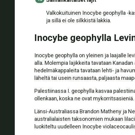
Valkokuituinen Inocybe geophylla -ka
ja sillä ei ole silkkistä lakkia.
Inocybe geophylla Levi
Inocybe geophylla on yleinen ja laajalle 
alla. Molempia lajikkeita tavataan Kanadan 
hedelmäkappaleita tavataan lehti- ja havume
läheltä tai usein runsaasta, paljaasta maaperä
Palestiinassa I. geophylla kasvaa palestiin
ollenkaan, koska ne ovat mykorritsasieniä.
Länsi-Australiassa Brandon Matheny ja Neale
australialaisten taksonomien mukaan lilacin
luokiteltu uudelleen Inocybe violaceocaulis 