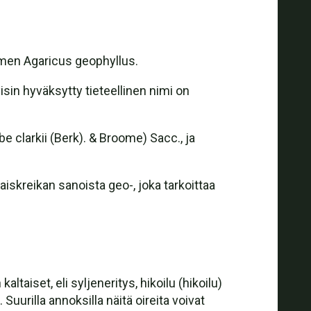
nimen Agaricus geophyllus.
sin hyväksytty tieteellinen nimi on
 clarkii (Berk). & Broome) Sacc., ja
iskreikan sanoista geo-, joka tarkoittaa
taiset, eli syljeneritys, hikoilu (hikoilu)
urilla annoksilla näitä oireita voivat