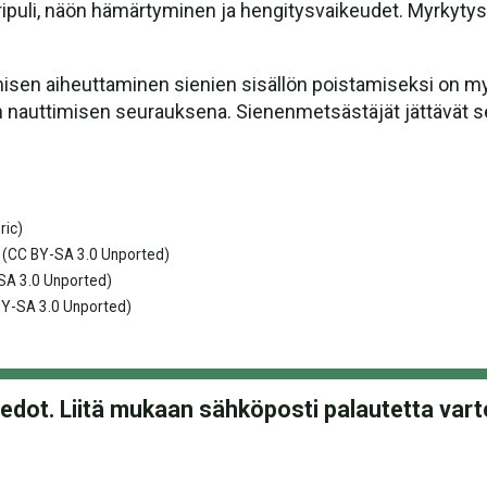
 ripuli, näön hämärtyminen ja hengitysvaikeudet. Myrkyty
amisen aiheuttaminen sienien sisällön poistamiseksi on 
jin nauttimisen seurauksena. Sienenmetsästäjät jättävät
ric)
(CC BY-SA 3.0 Unported)
SA 3.0 Unported)
Y-SA 3.0 Unported)