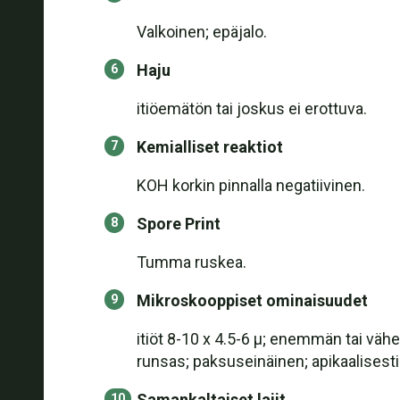
Valkoinen; epäjalo.
Haju
itiöemätön tai joskus ei erottuva.
Kemialliset reaktiot
KOH korkin pinnalla negatiivinen.
Spore Print
Tumma ruskea.
Mikroskooppiset ominaisuudet
itiöt 8-10 x 4.5-6 µ; enemmän tai vähem
runsas; paksuseinäinen; apikaalisesti
Samankaltaiset lajit