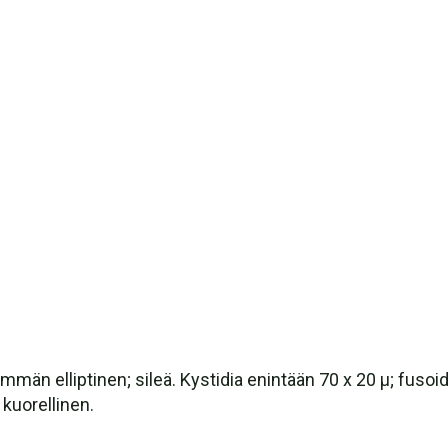
män elliptinen; sileä. Kystidia enintään 70 x 20 µ; fusoidi t
 kuorellinen.