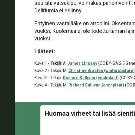
seurata vatsakipu, voimakas pahoinvointi,
Deliriumia ei esiinny.
Erityinen vastalääke on atropiini. Oksent
vuoksi. Kuolemaa ei ole todettu tämän la
vuoksi.
Lähteet:
Kuva 1 - Tekijä: A:
James Lindsey
(CC BY-SA 2.5 Gene
Kuva 2 - Tekijä: M:
Christine Braaten (wintersbefore)
Kuva 3 - Tekijä:
Richard Sullivan (enchplant)
(CC BY-
Kuva 4 - Tekijä: M:
Richard Sullivan (enchplant)
(CC B