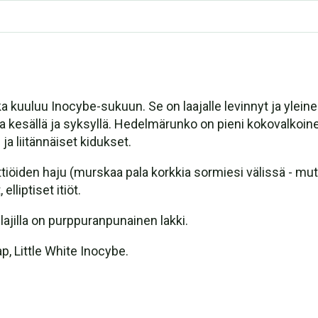
ka kuuluu Inocybe-sukuun. Se on laajalle levinnyt ja ylei
lla kesällä ja syksyllä. Hedelmärunko on pieni kokovalkoine
a liitännäiset kidukset.
iöiden haju (murskaa pala korkkia sormiesi välissä - mutt
liptiset itiöt.
a-lajilla on purppuranpunainen lakki.
p, Little White Inocybe.