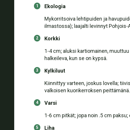
Ekologia
Mykorritsoiva lehtipuiden ja havupuide
ilmastossa); laajalti levinnyt Pohjois
Korkki
1-4 cm; aluksi kartiomainen, muuttuu la
halkeileva, kun se on kypsä.
Kylkiluut
Kiinnittyy varteen, joskus lovella; ti
valkoisen kuorikerroksen peittämänä.
Varsi
1-6 cm pitkät; jopa noin .5 cm paksu;
Liha