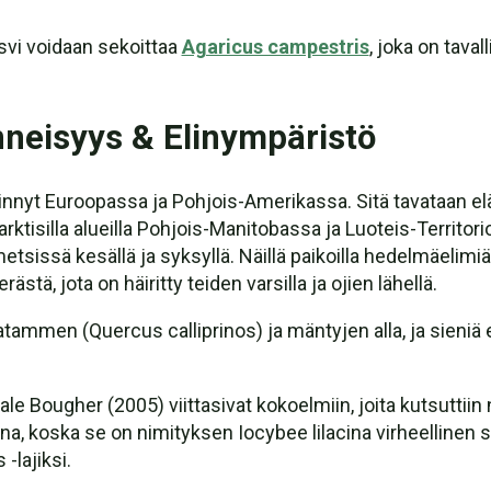
svi voidaan sekoittaa
Agaricus campestris
, joka on taval
nneisyys & Elinympäristö
levinnyt Euroopassa ja Pohjois-Amerikassa. Sitä tavataa
arktisilla alueilla Pohjois-Manitobassa ja Luoteis-Territo
tsissä kesällä ja syksyllä. Näillä paikoilla hedelmäelimiä 
stä, jota on häiritty teiden varsilla ja ojien lähellä.
atammen (Quercus calliprinos) ja mäntyjen alla, ja sieniä e
 Bougher (2005) viittasivat kokoelmiin, joita kutsuttiin ni
a, koska se on nimityksen Iocybee lilacina virheellinen sov
-lajiksi.