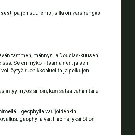
lisesti paljon suurempi, sillä on varsirengas
n elävän tammen, männyn ja Douglas-kuusen
rioissa. Se on mykorritsamainen, ja sen
voi löytyä ruohikkoalueilta ja polkujen
siintyy myös silloin, kun sataa vähän tai ei
mellä I. geophylla var. joidenkin
ellus. geophylla var. lilacina; yksilöt on