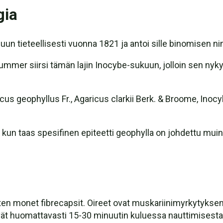
gia
uun tieteellisesti vuonna 1821 ja antoi sille binomisen 
mer siirsi tämän lajin Inocybe-sukuun, jolloin sen nykyi
s geophyllus Fr., Agaricus clarkii Berk. & Broome, Inocybe
 kun taas spesifinen epiteetti geophylla on johdettu muina
n monet fibrecapsit. Oireet ovat muskariinimyrkytyksen kal
ät huomattavasti 15-30 minuutin kuluessa nauttimisesta. Su