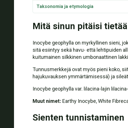
Taksonomia ja etymologia
Myrkyllisyys
Mitä sinun pitäisi tietää
Inocybe geophylla on myrkyllinen sieni, jo
sitä esiintyy sekä havu- että lehtipuiden a
kuitumainen silkkinen umbonaattinen lakki j
Tunnusmerkkejä ovat myös pieni koko, siitt
hajukuvauksen ymmärtämisessä) ja sileät, el
Inocybe geophylla var. lilacina-lajin lilacin
Muut nimet:
Earthy Inocybe, White Fibreca
Sienten tunnistaminen