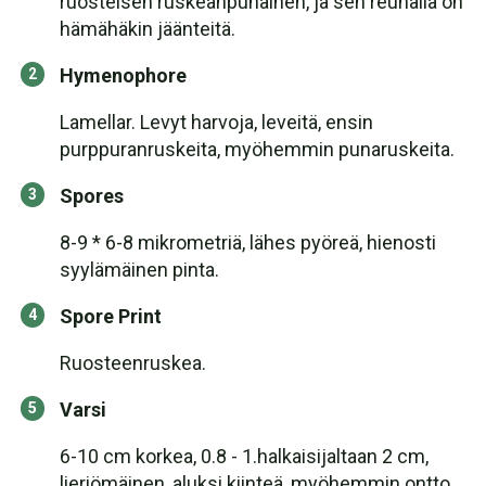
ruosteisen ruskeanpunainen, ja sen reunalla on
hämähäkin jäänteitä.
Hymenophore
Lamellar. Levyt harvoja, leveitä, ensin
purppuranruskeita, myöhemmin punaruskeita.
Spores
8-9 * 6-8 mikrometriä, lähes pyöreä, hienosti
syylämäinen pinta.
Spore Print
Ruosteenruskea.
Varsi
6-10 cm korkea, 0.8 - 1.halkaisijaltaan 2 cm,
lieriömäinen, aluksi kiinteä, myöhemmin ontto,