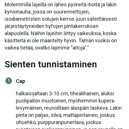
Molemmilla lajeilla on lähes pyöreitä itiöitä ja lakin
kynsinauha, jossa on suurennettujen,
isodiametristen solujen kerros juuri säteittäisesti
järjestäytyneiden hyfojen pintakerroksen
alapuolella. Näihin lajeihin liittyy vaikeuksia, koska
käsitteitä ei ole määritelty hyvin. Tämän vuoksi on
vaikea tietää, ovatko lajimme "aitoja"."
Sienten tunnistaminen
Cap
halkaisijaltaan 3-10 cm, tiheälihainen, aluksi
puolipallon muotoinen, myöhemmin kupera-
levymäinen, reunoiltaan alaspäin laskeva. Lakin
pinta on paljas, sileä, mattapintainen, joskus
ohuehko, purppuranpunertava, joskus