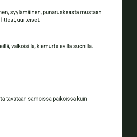
inen, syylämäinen, punaruskeasta mustaan
itteät, uurteiset.
ä, valkoisilla, kiemurtelevilla suonilla.
eitä tavataan samoissa paikoissa kuin