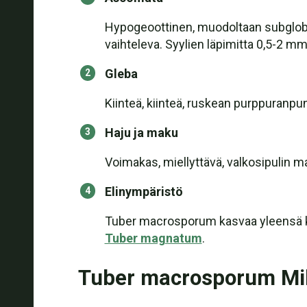
Hypogeoottinen, muodoltaan subglobo
vaihteleva. Syylien läpimitta 0,5-2 mm
Gleba
Kiinteä, kiinteä, ruskean purppuranpun
Haju ja maku
Voimakas, miellyttävä, valkosipulin m
Elinympäristö
Tuber macrosporum kasvaa yleensä kalk
Tuber magnatum
.
Tuber macrosporum Mi