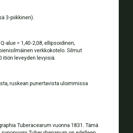
ä 3-piikkinen).
-alue = 1,40-2,08, ellipsoidinen,
ienisilmäinen verkkokotelo. Silmut
 itiön leveyden levyisiä.
ista, ruskean punertavista uloimmissa
 Monographia Tuberacearum vuonna 1831. Tämä
ma synonyymi Tuber rhenanum on edelleen