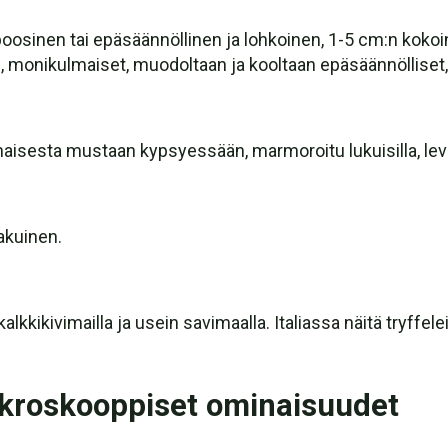
osinen tai epäsäännöllinen ja lohkoinen, 1-5 cm:n koko
, monikulmaiset, muodoltaan ja kooltaan epäsäännölliset, l
aisesta mustaan kypsyessään, marmoroitu lukuisilla, leveill
akuinen.
kikivimailla ja usein savimaalla. Italiassa näitä tryffel
kroskooppiset ominaisuudet