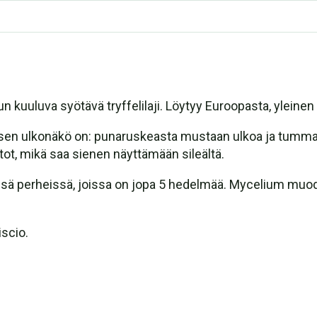
uluva syötävä tryffelilaji. Löytyy Euroopasta, yleinen K
 sen ulkonäkö on: punaruskeasta mustaan ulkoa ja tumman
stot, mikä saa sienen näyttämään sileältä.
issä perheissä, joissa on jopa 5 hedelmää. Mycelium muod
iscio.