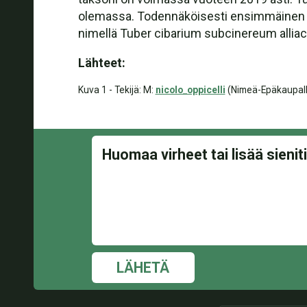
olemassa. Todennäköisesti ensimmäinen kuva
nimellä Tuber cibarium subcinereum allia
Lähteet:
Kuva 1 - Tekijä: M:
nicolo_oppicelli
(Nimeä-Epäkaupalli
LÄHETÄ