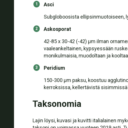
Asci
Subgloboosista ellipsinmuotoiseen, ly
Askosporat
42-85 x 30-42 (-42) µm ilman ornamentt
vaaleankeltainen, kypsyessään ruske
monikulmaisia, muodoltaan ja kooltaan 
Peridium
150-300 µm paksu, koostuu agglutinoi
kerroksissa, kellertävistä sisimmissä
Taksonomia
Lajin löysi, kuvasi ja kuvitti italialaine
taksoni on voimassa vuoteen 2019 asti. 