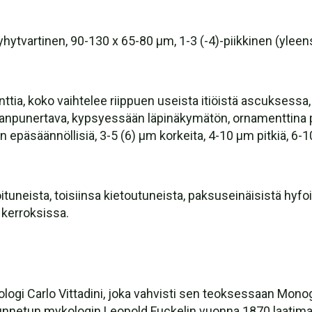
hytvartinen, 90-130 x 65-80 µm, 1-3 (-4)-piikkinen (yleens
ia, koko vaihtelee riippuen useista itiöistä ascuksessa, Q
anpunertava, kypsyessään läpinäkymätön, ornamenttina p
epäsäännöllisiä, 3-5 (6) µm korkeita, 4-10 µm pitkiä, 6-10
tuneista, toisiinsa kietoutuneista, paksuseinäisistä hyfo
 kerroksissa.
n mykologi Carlo Vittadini, joka vahvisti sen teoksessaan
Tunnetun mykologin Leopold Fuckelin vuonna 1870 laati