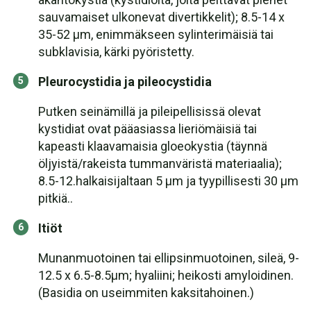
sauvamaiset ulkonevat divertikkelit); 8.5-14 x
35-52 µm, enimmäkseen sylinterimäisiä tai
subklavisia, kärki pyöristetty.
Pleurocystidia ja pileocystidia
Putken seinämillä ja pileipellisissä olevat
kystidiat ovat pääasiassa lieriömäisiä tai
kapeasti klaavamaisia gloeokystia (täynnä
öljyistä/rakeista tummanväristä materiaalia);
8.5-12.halkaisijaltaan 5 µm ja tyypillisesti 30 µm
pitkiä..
Itiöt
Munanmuotoinen tai ellipsinmuotoinen, sileä, 9-
12.5 x 6.5-8.5µm; hyaliini; heikosti amyloidinen.
(Basidia on useimmiten kaksitahoinen.)