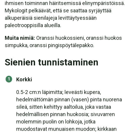
ihmisen toiminnan häiritsemissä elinympäristöissä.
Mykologit pelkäävät, että se saattaa syrjäyttää
alkuperäisiä sienilajeja levittäytyessään
paleotrooppisilla alueilla.
Muita nimiä:
Oranssi huokossieni, oranssi huokos
simpukka, oranssi pingispöytälepakko.
Sienien tunnistaminen
Korkki
0.5-2 cm:n läpimitta; leveästi kupera,
hedelmättömän pinnan (vasen) pinta nuorena
sileä, sitten kehittyy aaltoilua, joka vastaa
hedelmällisen pinnan huokosia; sivuvarren
molemmin puolin on lohkoja, jotka
muodostavat munuaisen muodon; kirkkaan