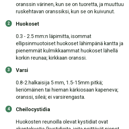
oranssin värinen, kun se on tuoretta, ja muuttuu
ruskehtavan oranssiksi, kun se on kuivunut.
Huokoset
0.3 - 2.5 mm:n läpimitta, isommat
ellipsinmuotoiset huokoset lähimpänä kantta ja
pienemmät kulmikkaammat huokoset lähellä
korkin reunaa; kirkkaan oranssi.
Varsi
0.8-2.halkaisija 5 mm, 1.5-15mm pitkä;
lieriömäinen tai hieman kärkiosaan kapeneva;
oranssi, sileä; ei varsirengasta.
Cheilocystidia
Huokosten reunoilla olevat kystidiat ovat
akantokystia (kystidioita, joita peittävät pienet