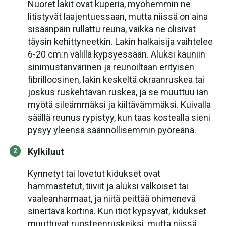
Nuoret lakit ovat kuperia, myöhemmin ne
litistyvät laajentuessaan, mutta niissä on aina
sisäänpäin rullattu reuna, vaikka ne olisivat
täysin kehittyneetkin. Lakin halkaisija vaihtelee
6-20 cm:n välillä kypsyessään. Aluksi kauniin
sinimustanvärinen ja reunoiltaan erityisen
fibrilloosinen, lakin keskeltä okraanruskea tai
joskus ruskehtavan ruskea, ja se muuttuu iän
myötä sileämmäksi ja kiiltävämmäksi. Kuivalla
säällä reunus rypistyy, kun taas kostealla sieni
pysyy yleensä säännöllisemmin pyöreänä.
Kylkiluut
Kynnetyt tai lovetut kidukset ovat
hammastetut, tiiviit ja aluksi valkoiset tai
vaaleanharmaat, ja niitä peittää ohimenevä
sinertävä kortina. Kun itiöt kypsyvät, kidukset
muuttuvat ruosteenruskeiksi, mutta niissä