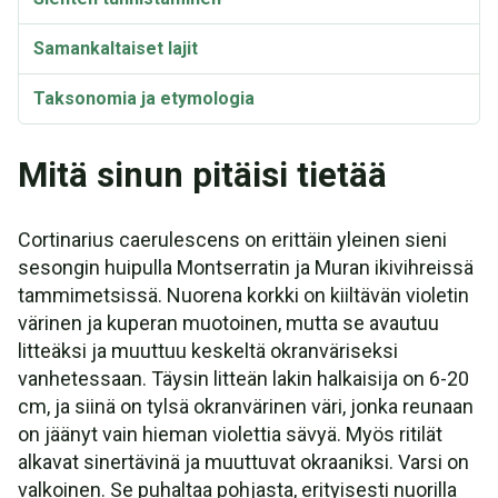
Samankaltaiset lajit
Taksonomia ja etymologia
Synonyymit
Mitä sinun pitäisi tietää
Cortinarius caerulescens on erittäin yleinen sieni
sesongin huipulla Montserratin ja Muran ikivihreissä
tammimetsissä. Nuorena korkki on kiiltävän violetin
värinen ja kuperan muotoinen, mutta se avautuu
litteäksi ja muuttuu keskeltä okranväriseksi
vanhetessaan. Täysin litteän lakin halkaisija on 6-20
cm, ja siinä on tylsä okranvärinen väri, jonka reunaan
on jäänyt vain hieman violettia sävyä. Myös ritilät
alkavat sinertävinä ja muuttuvat okraaniksi. Varsi on
valkoinen. Se puhaltaa pohjasta, erityisesti nuorilla