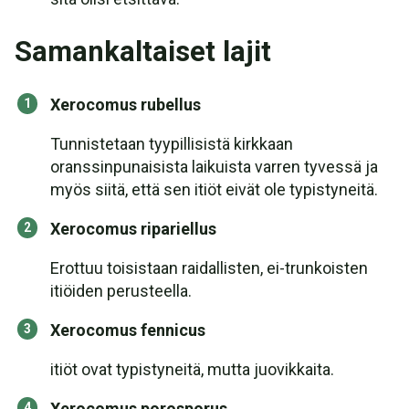
Samankaltaiset lajit
Xerocomus rubellus
Tunnistetaan tyypillisistä kirkkaan
oranssinpunaisista laikuista varren tyvessä ja
myös siitä, että sen itiöt eivät ole typistyneitä.
Xerocomus ripariellus
Erottuu toisistaan raidallisten, ei-trunkoisten
itiöiden perusteella.
Xerocomus fennicus
itiöt ovat typistyneitä, mutta juovikkaita.
Xerocomus porosporus