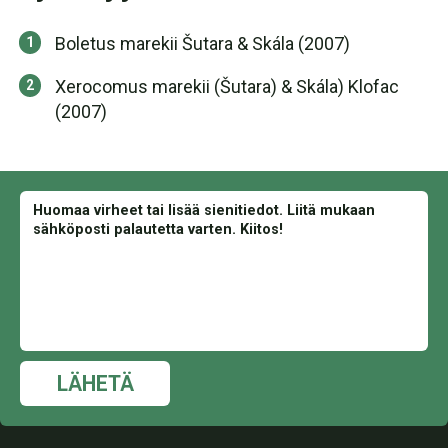
Boletus marekii Šutara & Skála (2007)
Xerocomus marekii (Šutara) & Skála) Klofac
(2007)
LÄHETÄ