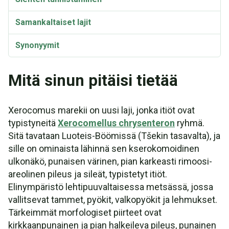
Samankaltaiset lajit
Synonyymit
Mitä sinun pitäisi tietää
Xerocomus marekii on uusi laji, jonka itiöt ovat
typistyneitä
Xerocomellus chrysenteron
ryhmä.
Sitä tavataan Luoteis-Böömissä (Tšekin tasavalta), ja
sille on ominaista lähinnä sen kserokomoidinen
ulkonäkö, punaisen värinen, pian karkeasti rimoosi-
areolinen pileus ja sileät, typistetyt itiöt.
Elinympäristö lehtipuuvaltaisessa metsässä, jossa
vallitsevat tammet, pyökit, valkopyökit ja lehmukset.
Tärkeimmät morfologiset piirteet ovat
kirkkaanpunainen ja pian halkeileva pileus, punainen