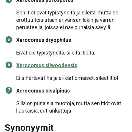
Sen itiöt ovat typistyneitä ja sileitä, mutta se
erottuu toisistaan erivärisen lakin ja varren
perusteella, joissa ei näy punaisia sävyjä.
Xerocomus dryophilus
Eivät ole typistyneitä, sileitä itiöitä.
Xerocomus silwoodensis
Ei sinertävä liha ja ei-kartiomaiset, sileät itiöt.
Xerocomus cisalpinus
Sillä on punaisia muotoja, mutta sen itiöt ovat
liuskaisia, ei-trunkattuja
Synonyymit