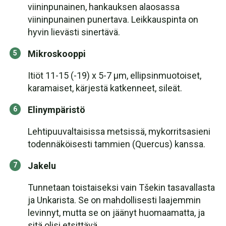
viininpunainen, hankauksen alaosassa
viininpunainen punertava. Leikkauspinta on
hyvin lievästi sinertävä.
Mikroskooppi
Itiöt 11-15 (-19) x 5-7 µm, ellipsinmuotoiset,
karamaiset, kärjestä katkenneet, sileät.
Elinympäristö
Lehtipuuvaltaisissa metsissä, mykorritsasieni
todennäköisesti tammien (Quercus) kanssa.
Jakelu
Tunnetaan toistaiseksi vain Tšekin tasavallasta
ja Unkarista. Se on mahdollisesti laajemmin
levinnyt, mutta se on jäänyt huomaamatta, ja
sitä olisi etsittävä.