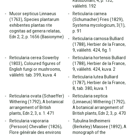
Ratisbonam, 4, p. 132,
välilehti. 192
Mucor septicus Linnaeus
Reticularia carnea
(1763), Species plantarum
(Schumacher) Fries (1829),
exhibentes plantas rite
Systema mycologicum, 3(1),
cognitas ad genera relatas,
p. 91
Edn 2, 2, p. 1656 (Basionyme)
Reticularia carnosa Bulliard
(1788), Herbier de la France,
9, välilehti. 424, fig. 1
Reticularia cerea Sowerby
Reticularia hortensis Bulliard
(1803), Coloured figures of
(1788), Herbier de la France,
English fungi or mushrooms,
9, välilehti. 424, kuva. 2
välilehti. tab. 399, kuva. 4
Reticularia lutea Bulliard
(1787), Herbier de la France,
8, tab. 380, kuva. 1
Reticularia ovata (Schaeffer)
Reticularia septica
Withering (1792), A botanical
(Linnaeus) Withering (1792),
arrangement of British
A botanical arrangement of
plants, Edn 2, 3, s. 1. 471
British plants, Edn 2, 3, p. 470
Reticularia vaporaria
Tubulina lindheimerii
(Persoon) Chevallier (1826),
(Berkeley) Massee (1892), A
Flore générale des environs
monograph of the