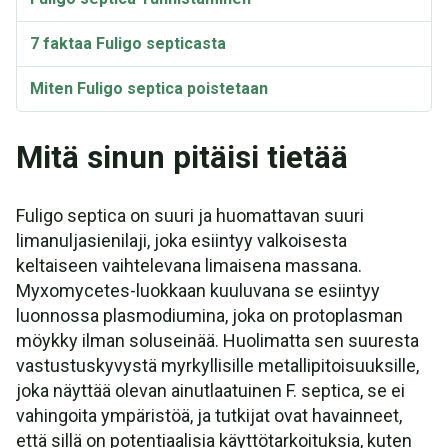
7 faktaa Fuligo septicasta
Miten Fuligo septica poistetaan
Käyttää
Mitä sinun pitäisi tietää
Elinkaari
Fuligo septica on suuri ja huomattavan suuri
Taksonomia
limanuljasienilaji, joka esiintyy valkoisesta
keltaiseen vaihtelevana limaisena massana.
Synonyymit ja lajikkeet
Myxomycetes-luokkaan kuuluvana se esiintyy
Fuligo septica Video
luonnossa plasmodiumina, joka on protoplasman
möykky ilman soluseinää. Huolimatta sen suuresta
vastustuskyvystä myrkyllisille metallipitoisuuksille,
joka näyttää olevan ainutlaatuinen F. septica, se ei
vahingoita ympäristöä, ja tutkijat ovat havainneet,
että sillä on potentiaalisia käyttötarkoituksia, kuten