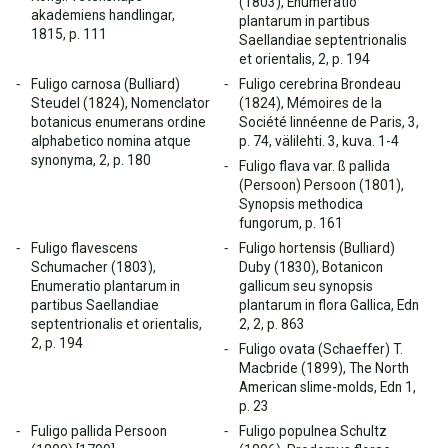
(1803), Enumeratio
akademiens handlingar,
plantarum in partibus
1815, p. 111
Saellandiae septentrionalis
et orientalis, 2, p. 194
Fuligo carnosa (Bulliard)
Fuligo cerebrina Brondeau
Steudel (1824), Nomenclator
(1824), Mémoires de la
botanicus enumerans ordine
Société linnéenne de Paris, 3,
alphabetico nomina atque
p. 74, välilehti. 3, kuva. 1-4
synonyma, 2, p. 180
Fuligo flava var. ß pallida
(Persoon) Persoon (1801),
Synopsis methodica
fungorum, p. 161
Fuligo flavescens
Fuligo hortensis (Bulliard)
Schumacher (1803),
Duby (1830), Botanicon
Enumeratio plantarum in
gallicum seu synopsis
partibus Saellandiae
plantarum in flora Gallica, Edn
septentrionalis et orientalis,
2, 2, p. 863
2, p. 194
Fuligo ovata (Schaeffer) T.
Macbride (1899), The North
American slime-molds, Edn 1,
p. 23
Fuligo pallida Persoon
Fuligo populnea Schultz