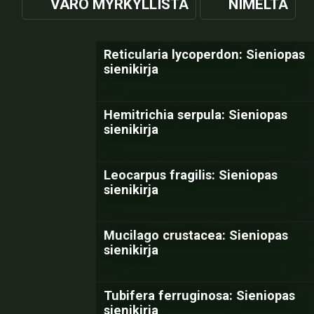
VARO MYRKYLLISTÄ
NIMELTÄ
Reticularia lycoperdon: Sieniopas
sienikirja
Hemitrichia serpula: Sieniopas
sienikirja
Leocarpus fragilis: Sieniopas
sienikirja
Mucilago crustacea: Sieniopas
sienikirja
Tubifera ferruginosa: Sieniopas
sienikirja