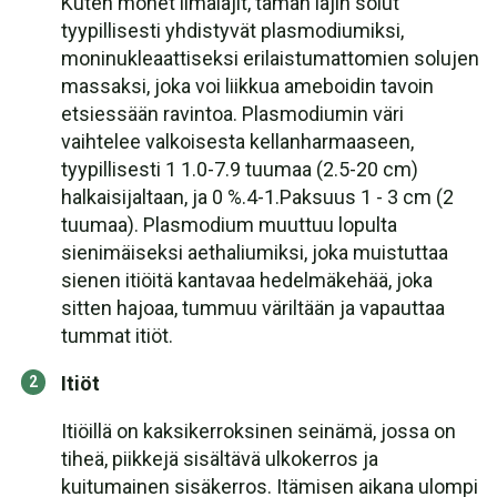
Kuten monet limalajit, tämän lajin solut
tyypillisesti yhdistyvät plasmodiumiksi,
moninukleaattiseksi erilaistumattomien solujen
massaksi, joka voi liikkua ameboidin tavoin
etsiessään ravintoa. Plasmodiumin väri
vaihtelee valkoisesta kellanharmaaseen,
tyypillisesti 1 1.0-7.9 tuumaa (2.5-20 cm)
halkaisijaltaan, ja 0 %.4-1.Paksuus 1 - 3 cm (2
tuumaa). Plasmodium muuttuu lopulta
sienimäiseksi aethaliumiksi, joka muistuttaa
sienen itiöitä kantavaa hedelmäkehää, joka
sitten hajoaa, tummuu väriltään ja vapauttaa
tummat itiöt.
Itiöt
Itiöillä on kaksikerroksinen seinämä, jossa on
tiheä, piikkejä sisältävä ulkokerros ja
kuitumainen sisäkerros. Itämisen aikana ulompi