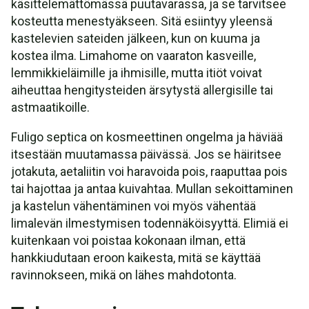
käsittelemättömässä puutavarassa, ja se tarvitsee
kosteutta menestyäkseen. Sitä esiintyy yleensä
kastelevien sateiden jälkeen, kun on kuuma ja
kostea ilma. Limahome on vaaraton kasveille,
lemmikkieläimille ja ihmisille, mutta itiöt voivat
aiheuttaa hengitysteiden ärsytystä allergisille tai
astmaatikoille.
Fuligo septica on kosmeettinen ongelma ja häviää
itsestään muutamassa päivässä. Jos se häiritsee
jotakuta, aetaliitin voi haravoida pois, raaputtaa pois
tai hajottaa ja antaa kuivahtaa. Mullan sekoittaminen
ja kastelun vähentäminen voi myös vähentää
limalevän ilmestymisen todennäköisyyttä. Elimiä ei
kuitenkaan voi poistaa kokonaan ilman, että
hankkiudutaan eroon kaikesta, mitä se käyttää
ravinnokseen, mikä on lähes mahdotonta.