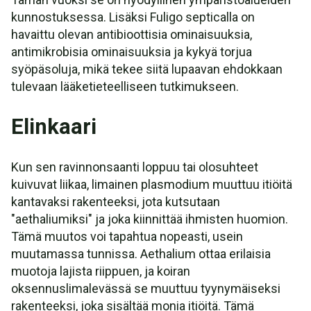
kunnostuksessa. Lisäksi Fuligo septicalla on
havaittu olevan antibioottisia ominaisuuksia,
antimikrobisia ominaisuuksia ja kykyä torjua
syöpäsoluja, mikä tekee siitä lupaavan ehdokkaan
tulevaan lääketieteelliseen tutkimukseen.
Elinkaari
Kun sen ravinnonsaanti loppuu tai olosuhteet
kuivuvat liikaa, limainen plasmodium muuttuu itiöitä
kantavaksi rakenteeksi, jota kutsutaan
"aethaliumiksi" ja joka kiinnittää ihmisten huomion.
Tämä muutos voi tapahtua nopeasti, usein
muutamassa tunnissa. Aethalium ottaa erilaisia
muotoja lajista riippuen, ja koiran
oksennuslimalevässä se muuttuu tyynymäiseksi
rakenteeksi, joka sisältää monia itiöitä. Tämä