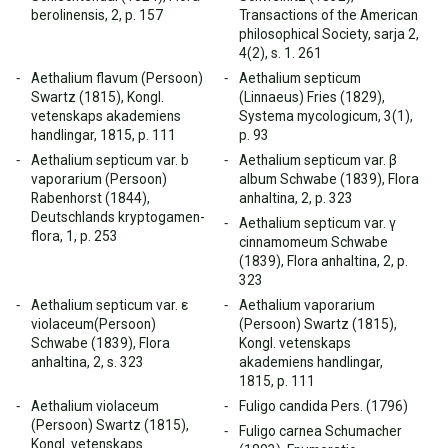
berolinensis, 2, p. 157
Transactions of the American
philosophical Society, sarja 2,
4(2), s. 1. 261
Aethalium flavum (Persoon)
Aethalium septicum
Swartz (1815), Kongl.
(Linnaeus) Fries (1829),
vetenskaps akademiens
Systema mycologicum, 3(1),
handlingar, 1815, p. 111
p. 93
Aethalium septicum var. b
Aethalium septicum var. β
vaporarium (Persoon)
album Schwabe (1839), Flora
Rabenhorst (1844),
anhaltina, 2, p. 323
Deutschlands kryptogamen-
Aethalium septicum var. γ
flora, 1, p. 253
cinnamomeum Schwabe
(1839), Flora anhaltina, 2, p.
323
Aethalium septicum var. ε
Aethalium vaporarium
violaceum(Persoon)
(Persoon) Swartz (1815),
Schwabe (1839), Flora
Kongl. vetenskaps
anhaltina, 2, s. 323
akademiens handlingar,
1815, p. 111
Aethalium violaceum
Fuligo candida Pers. (1796)
(Persoon) Swartz (1815),
Fuligo carnea Schumacher
Kongl. vetenskaps