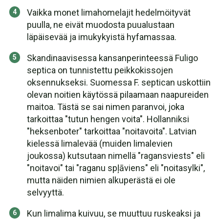
Vaikka monet limahomelajit hedelmöityvät
puulla, ne eivät muodosta puualustaan
läpäisevää ja imukykyistä hyfamassaa.
Skandinaavisessa kansanperinteessä Fuligo
septica on tunnistettu peikkokissojen
oksennukseksi. Suomessa F. septican uskottiin
olevan noitien käytössä pilaamaan naapureiden
maitoa. Tästä se sai nimen paranvoi, joka
tarkoittaa "tutun hengen voita". Hollanniksi
"heksenboter" tarkoittaa "noitavoita". Latvian
kielessä limalevää (muiden limalevien
joukossa) kutsutaan nimellä "ragansviests" eli
"noitavoi" tai "raganu spļāviens" eli "noitasylki",
mutta näiden nimien alkuperästä ei ole
selvyyttä.
Kun limalima kuivuu, se muuttuu ruskeaksi ja