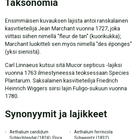
Taksonomia
Ensimmäisen kuvauksen lajista antoi ranskalainen
kasvitieteilijä Jean Marchant vuonna 1727, joka
viittasi siihen nimellä "fleur de tan" (kuorikukka);
Marchant luokitteli sen myös nimellä "des éponges"
(yksi sienistä).
Carl Linnaeus kutsui sitä Mucor septicus -lajiksi
vuonna 1763 ilmestyneessä teoksessaan Species
Plantarum. Saksalainen kasvitieteilijä Friedrich
Heinrich Wiggers siirsi lajin Fuligo-sukuun vuonna
1780.
Synonyymit ja lajikkeet
Aethalium candidum
Aethalium ferrincola
Schlechtendal (1824), Flora
Schweinitz (1832),