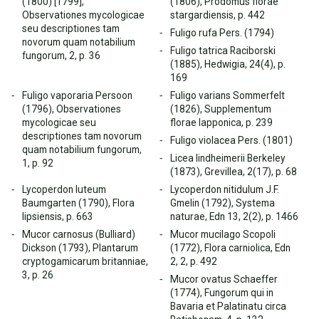
(1800) [1799],
(1806), Prodomus florae
Observationes mycologicae
stargardiensis, p. 442
seu descriptiones tam
Fuligo rufa Pers. (1794)
novorum quam notabilium
Fuligo tatrica Raciborski
fungorum, 2, p. 36
(1885), Hedwigia, 24(4), p.
169
Fuligo vaporaria Persoon
Fuligo varians Sommerfelt
(1796), Observationes
(1826), Supplementum
mycologicae seu
florae lapponica, p. 239
descriptiones tam novorum
Fuligo violacea Pers. (1801)
quam notabilium fungorum,
Licea lindheimerii Berkeley
1, p. 92
(1873), Grevillea, 2(17), p. 68
Lycoperdon luteum
Lycoperdon nitidulum J.F.
Baumgarten (1790), Flora
Gmelin (1792), Systema
lipsiensis, p. 663
naturae, Edn 13, 2(2), p. 1466
Mucor carnosus (Bulliard)
Mucor mucilago Scopoli
Dickson (1793), Plantarum
(1772), Flora carniolica, Edn
cryptogamicarum britanniae,
2, 2, p. 492
3, p. 26
Mucor ovatus Schaeffer
(1774), Fungorum qui in
Bavaria et Palatinatu circa