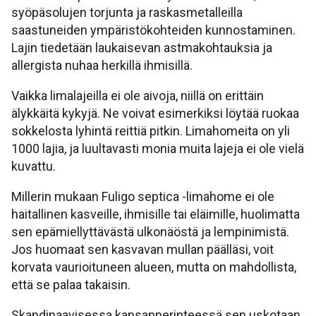
syöpäsolujen torjunta ja raskasmetalleilla
saastuneiden ympäristökohteiden kunnostaminen.
Lajin tiedetään laukaisevan astmakohtauksia ja
allergista nuhaa herkillä ihmisillä.
Vaikka limalajeilla ei ole aivoja, niillä on erittäin
älykkäitä kykyjä. Ne voivat esimerkiksi löytää ruokaa
sokkelosta lyhintä reittiä pitkin. Limahomeita on yli
1000 lajia, ja luultavasti monia muita lajeja ei ole vielä
kuvattu.
Millerin mukaan Fuligo septica -limahome ei ole
haitallinen kasveille, ihmisille tai eläimille, huolimatta
sen epämiellyttävästä ulkonäöstä ja lempinimistä.
Jos huomaat sen kasvavan mullan päälläsi, voit
korvata vaurioituneen alueen, mutta on mahdollista,
että se palaa takaisin.
Skandinaavisessa kansanperinteessä sen uskotaan