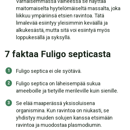
Varhaisemmassa vaiheessa se näyttää
maitomaiselta hyytelömäiseltä massalta, joka
liikkuu ympäriinsä etsien ravintoa. Tätä
limalevää esiintyy yleisimmin keväällä ja
alkukesästä, mutta sitä voi esiintyä myös
loppukesällä ja syksyllä.
7 faktaa Fuligo septicasta
Fuligo septica ei ole syötävä.
Fuligo septica on läheisempää sukua
ameeboille ja tietyille merileville kuin sienille.
Se elää maaperässä yksisoluisena
organismina. Kun ravintoa on niukasti, se
yhdistyy muiden solujen kanssa etsimään
ravintoa ja muodostaa plasmodiumin.