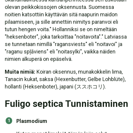
olevan peikkokissojen oksennusta. Suomessa
noitien katsottiin käyttävän sitä naapurin maidon
pilaamiseen, ja sille annettiin nimitys paranvoi eli
tutun hengen voita." Hollanniksi se on nimeltään
"heksenboter", joka tarkoittaa "noitavoita"." Latviassa
se tunnetaan nimillä "ragansviests" eli "noitavoi" ja
"raganu spļāviens" eli "noitasylki", vaikka näiden
nimien alkuperä on epäselvä.
Muita nimiä:
Koiran oksennus, munakokkelin lima,
Tanacin kukat, saksa (Hexenbutter, Gelbe Lohblüte),
hollanti (Heksenboter), japani (ススホコリ).
Fuligo septica Tunnistaminen
Plasmodium