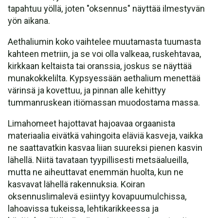
tapahtuu yöllä, joten "oksennus" näyttää ilmestyvän
yön aikana.
Aethaliumin koko vaihtelee muutamasta tuumasta
kahteen metriin, ja se voi olla valkeaa, ruskehtavaa,
kirkkaan keltaista tai oranssia, joskus se näyttää
munakokkelilta. Kypsyessään aethalium menettää
värinsä ja kovettuu, ja pinnan alle kehittyy
tummanruskean itiömassan muodostama massa.
Limahomeet hajottavat hajoavaa orgaanista
materiaalia eivätkä vahingoita eläviä kasveja, vaikka
ne saattavatkin kasvaa liian suureksi pienen kasvin
lähellä. Niitä tavataan tyypillisesti metsäalueilla,
mutta ne aiheuttavat enemmän huolta, kun ne
kasvavat lähellä rakennuksia. Koiran
oksennuslimalevä esiintyy kovapuumulchissa,
lahoavissa tukeissa, lehtikarikkeessa ja