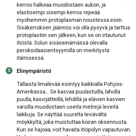
kerros halkeaa muodostaen aukon, ja
elastisempi sisempi kerros repeää
myöhemmin protoplasman noustessa esiin.
Sisäkerroksen jäännös voi olla pysyvä ja tarttua
protoplastiin sen jälkeen, kun se on irtautunut
itiöstä. Solun sisäseinämässä olevalla
peroksidaasientsyymillä on merkitystä
itämisessä.
Elinympäristö
Tällaista limalevää esiintyy kaikkialla Pohjois-
Amerikassa... Se kasvaa puulastuilla, laholla
puulla, kasvijätteillä, lehdillä ja elävien kasvien
varsilla muodostaen useita metrejä leveitä
laikkuja. Se näyttää suurelta leviävältä
möykkyltä, joka muistuttaa koiran oksennusta.
Kun se hajoaa, voit havaita itiöpölyn vapautuvan.