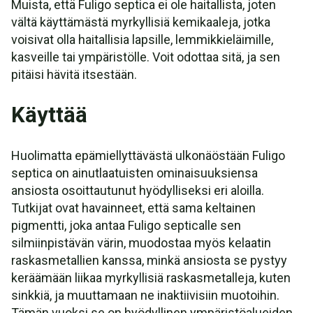
Muista, että Fuligo septica ei ole haitallista, joten
vältä käyttämästä myrkyllisiä kemikaaleja, jotka
voisivat olla haitallisia lapsille, lemmikkieläimille,
kasveille tai ympäristölle. Voit odottaa sitä, ja sen
pitäisi hävitä itsestään.
Käyttää
Huolimatta epämiellyttävästä ulkonäöstään Fuligo
septica on ainutlaatuisten ominaisuuksiensa
ansiosta osoittautunut hyödylliseksi eri aloilla.
Tutkijat ovat havainneet, että sama keltainen
pigmentti, joka antaa Fuligo septicalle sen
silmiinpistävän värin, muodostaa myös kelaatin
raskasmetallien kanssa, minkä ansiosta se pystyy
keräämään liikaa myrkyllisiä raskasmetalleja, kuten
sinkkiä, ja muuttamaan ne inaktiivisiin muotoihin.
Tämän vuoksi se on hyödyllinen ympäristöalueiden