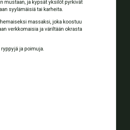
n mustaan, ja kypsät yksilöt pyrkivät
an syylämäisiä tai karheita.
uhemaiseksi massaksi, joka koostuu
taan verkkomaisia ja väriltään okrasta
ia ryppyjä ja poimuja.