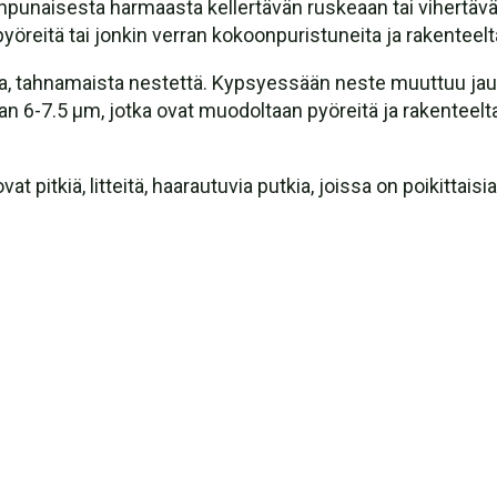
eanpunaisesta harmaasta kellertävän ruskeaan tai vihertävä
reitä tai jonkin verran kokoonpuristuneita ja rakenteelta
ta, tahnamaista nestettä. Kypsyessään neste muuttuu ja
ltaan 6-7.5 µm, jotka ovat muodoltaan pyöreitä ja rakenteel
vat pitkiä, litteitä, haarautuvia putkia, joissa on poikittais