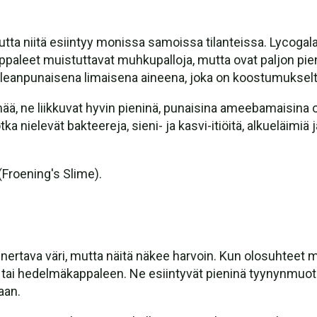
utta niitä esiintyy monissa samoissa tilanteissa. Lycoga
ppaleet muistuttavat muhkupalloja, mutta ovat paljon p
vaaleanpunaisena limaisena aineena, joka on koostumuks
mää, ne liikkuvat hyvin pieninä, punaisina ameebamaisina 
a nielevät bakteereja, sieni- ja kasvi-itiöitä, alkueläimi
Froening's Slime).
unertava väri, mutta näitä näkee harvoin. Kun olosuhteet m
ai hedelmäkappaleen. Ne esiintyvät pieninä tyynynmuotois
aan.