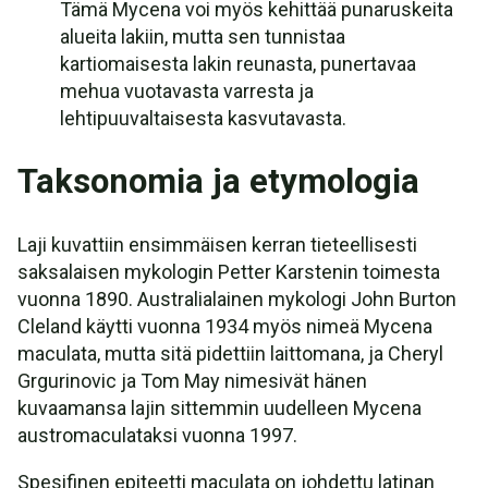
Tämä Mycena voi myös kehittää punaruskeita
alueita lakiin, mutta sen tunnistaa
kartiomaisesta lakin reunasta, punertavaa
mehua vuotavasta varresta ja
lehtipuuvaltaisesta kasvutavasta.
Taksonomia ja etymologia
Laji kuvattiin ensimmäisen kerran tieteellisesti
saksalaisen mykologin Petter Karstenin toimesta
vuonna 1890. Australialainen mykologi John Burton
Cleland käytti vuonna 1934 myös nimeä Mycena
maculata, mutta sitä pidettiin laittomana, ja Cheryl
Grgurinovic ja Tom May nimesivät hänen
kuvaamansa lajin sittemmin uudelleen Mycena
austromaculataksi vuonna 1997.
Spesifinen epiteetti maculata on johdettu latinan