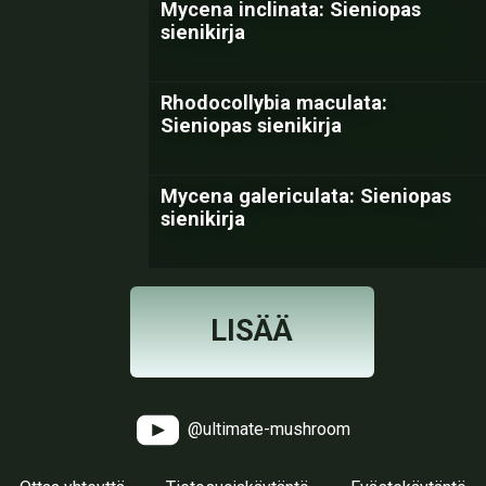
Mycena inclinata: Sieniopas
sienikirja
Rhodocollybia maculata:
Sieniopas sienikirja
Mycena galericulata: Sieniopas
sienikirja
LISÄÄ
@ultimate-mushroom