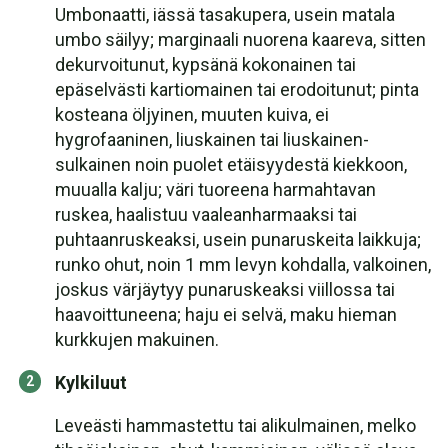
Umbonaatti, iässä tasakupera, usein matala
umbo säilyy; marginaali nuorena kaareva, sitten
dekurvoitunut, kypsänä kokonainen tai
epäselvästi kartiomainen tai erodoitunut; pinta
kosteana öljyinen, muuten kuiva, ei
hygrofaaninen, liuskainen tai liuskainen-
sulkainen noin puolet etäisyydestä kiekkoon,
muualla kalju; väri tuoreena harmahtavan
ruskea, haalistuu vaaleanharmaaksi tai
puhtaanruskeaksi, usein punaruskeita laikkuja;
runko ohut, noin 1 mm levyn kohdalla, valkoinen,
joskus värjäytyy punaruskeaksi viillossa tai
haavoittuneena; haju ei selvä, maku hieman
kurkkujen makuinen.
Kylkiluut
Leveästi hammastettu tai alikulmainen, melko