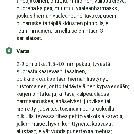
tiheäjakoinen, ohut, kammioinen, välissä oleva,
nuorena kalpea, muuttuu vaaleanharmaaksi,
joskus hieman vaaleanpunertavaksi, usein
punaruskeita täpliä kidusten pinnoilla, ei
reunimmainen; lamellulae enintään 3-
sarjalaiset.
Varsi
2-9 cm pitkä, 1.5-4.0 mm paksu, tyvestä
suorasta kaarevaan, tasainen,
poikkileikkaukseltaan hieman litistynyt,
rustomainen, ontto tai täyteläinen kypsyessään;
kärjen pinta kalju, kiiltävä, kalpea, alaosa
harmaanruskea, epäselvästi juovikas tai
kierretty-juovikas, toisinaan punaruskeilla
pilkuilla, tyvessä tiheä peitto valkoisia karvoja,
jälkimmäiset hyvin kehittyneitä, kasvavat
alustaan, eivät vuoda punertavaa mehua;