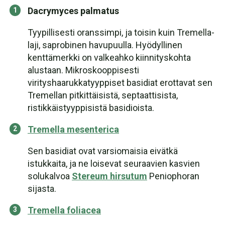
Dacrymyces palmatus
Tyypillisesti oranssimpi, ja toisin kuin Tremella-
laji, saprobinen havupuulla. Hyödyllinen
kenttämerkki on valkeahko kiinnityskohta
alustaan. Mikroskooppisesti
virityshaarukkatyyppiset basidiat erottavat sen
Tremellan pitkittäisistä, septaattisista,
ristikkäistyyppisistä basidioista.
Tremella mesenterica
Sen basidiat ovat varsiomaisia eivätkä
istukkaita, ja ne loisevat seuraavien kasvien
solukalvoa
Stereum hirsutum
Peniophoran
sijasta.
Tremella foliacea