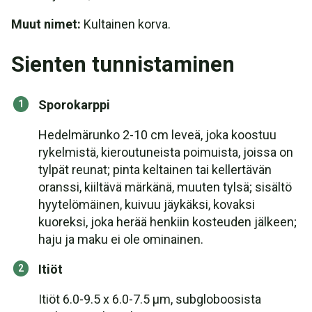
Muut nimet:
Kultainen korva.
Sienten tunnistaminen
Sporokarppi
Hedelmärunko 2-10 cm leveä, joka koostuu
rykelmistä, kieroutuneista poimuista, joissa on
tylpät reunat; pinta keltainen tai kellertävän
oranssi, kiiltävä märkänä, muuten tylsä; sisältö
hyytelömäinen, kuivuu jäykäksi, kovaksi
kuoreksi, joka herää henkiin kosteuden jälkeen;
haju ja maku ei ole ominainen.
Itiöt
Itiöt 6.0-9.5 x 6.0-7.5 µm, subgloboosista