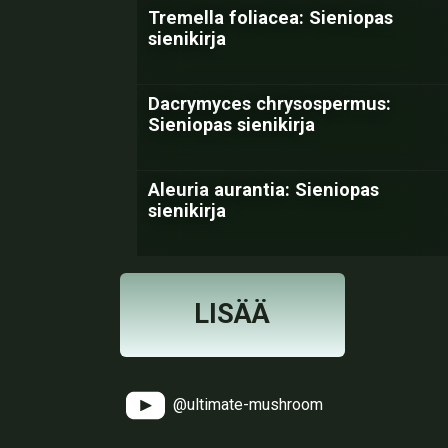
Tremella foliacea: Sieniopas
sienikirja
Dacrymyces chrysospermus:
Sieniopas sienikirja
Aleuria aurantia: Sieniopas
sienikirja
LISÄÄ
@ultimate-mushroom