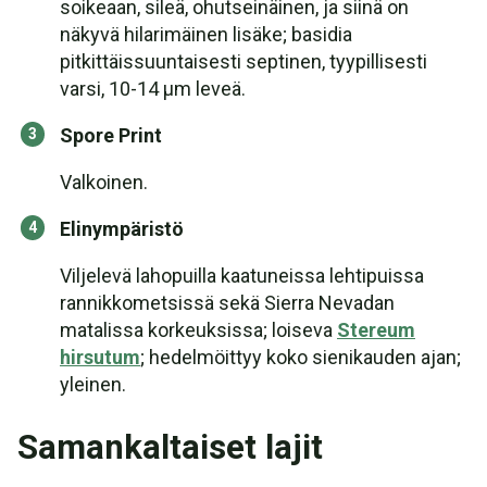
soikeaan, sileä, ohutseinäinen, ja siinä on
näkyvä hilarimäinen lisäke; basidia
pitkittäissuuntaisesti septinen, tyypillisesti
varsi, 10-14 µm leveä.
Spore Print
Valkoinen.
Elinympäristö
Viljelevä lahopuilla kaatuneissa lehtipuissa
rannikkometsissä sekä Sierra Nevadan
matalissa korkeuksissa; loiseva
Stereum
hirsutum
; hedelmöittyy koko sienikauden ajan;
yleinen.
Samankaltaiset lajit