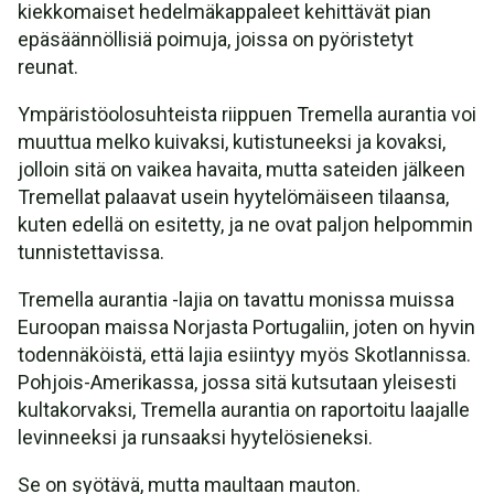
kiekkomaiset hedelmäkappaleet kehittävät pian
epäsäännöllisiä poimuja, joissa on pyöristetyt
reunat.
Ympäristöolosuhteista riippuen Tremella aurantia voi
muuttua melko kuivaksi, kutistuneeksi ja kovaksi,
jolloin sitä on vaikea havaita, mutta sateiden jälkeen
Tremellat palaavat usein hyytelömäiseen tilaansa,
kuten edellä on esitetty, ja ne ovat paljon helpommin
tunnistettavissa.
Tremella aurantia -lajia on tavattu monissa muissa
Euroopan maissa Norjasta Portugaliin, joten on hyvin
todennäköistä, että lajia esiintyy myös Skotlannissa.
Pohjois-Amerikassa, jossa sitä kutsutaan yleisesti
kultakorvaksi, Tremella aurantia on raportoitu laajalle
levinneeksi ja runsaaksi hyytelösieneksi.
Se on syötävä, mutta maultaan mauton.