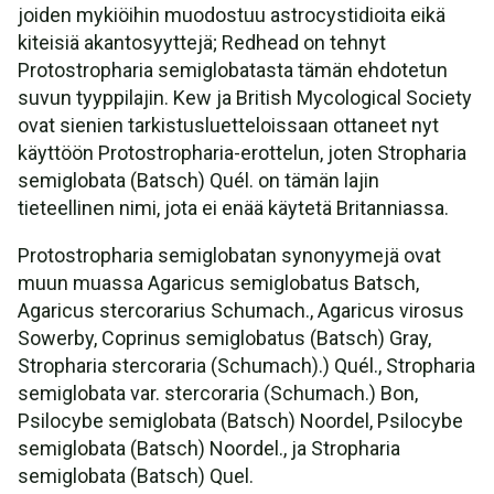
joiden mykiöihin muodostuu astrocystidioita eikä
kiteisiä akantosyyttejä; Redhead on tehnyt
Protostropharia semiglobatasta tämän ehdotetun
suvun tyyppilajin. Kew ja British Mycological Society
ovat sienien tarkistusluetteloissaan ottaneet nyt
käyttöön Protostropharia-erottelun, joten Stropharia
semiglobata (Batsch) Quél. on tämän lajin
tieteellinen nimi, jota ei enää käytetä Britanniassa.
Protostropharia semiglobatan synonyymejä ovat
muun muassa Agaricus semiglobatus Batsch,
Agaricus stercorarius Schumach., Agaricus virosus
Sowerby, Coprinus semiglobatus (Batsch) Gray,
Stropharia stercoraria (Schumach).) Quél., Stropharia
semiglobata var. stercoraria (Schumach.) Bon,
Psilocybe semiglobata (Batsch) Noordel, Psilocybe
semiglobata (Batsch) Noordel., ja Stropharia
semiglobata (Batsch) Quel.