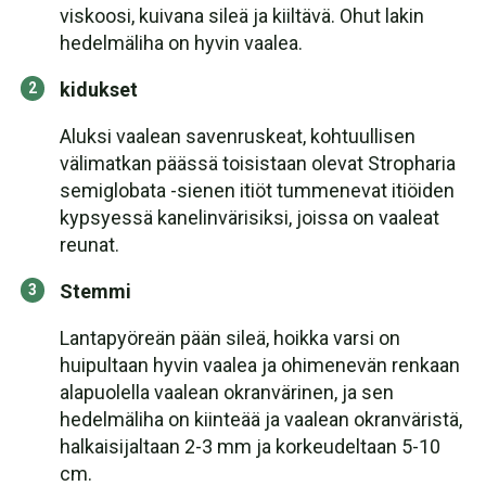
viskoosi, kuivana sileä ja kiiltävä. Ohut lakin
hedelmäliha on hyvin vaalea.
kidukset
Aluksi vaalean savenruskeat, kohtuullisen
välimatkan päässä toisistaan olevat Stropharia
semiglobata -sienen itiöt tummenevat itiöiden
kypsyessä kanelinvärisiksi, joissa on vaaleat
reunat.
Stemmi
Lantapyöreän pään sileä, hoikka varsi on
huipultaan hyvin vaalea ja ohimenevän renkaan
alapuolella vaalean okranvärinen, ja sen
hedelmäliha on kiinteää ja vaalean okranväristä,
halkaisijaltaan 2-3 mm ja korkeudeltaan 5-10
cm.