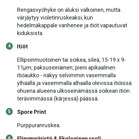
Rengasvyöhyke on aluksi valkoinen, mutta
värjäytyy violetinruskeaksi, kun
hedelmäkappale vanhenee ja itiöt vapautuvat
kiduksista.
Itiöt
Ellipsinmuotoinen tai soikea, sileä, 15-19 x 9-
11μm; paksuseinäinen; pieni apikaalinen
itiöaukko - näkyy selvimmin vasemmalla
ylhäällä ja vasemmalla alhaalla olevissa itiöissä
ohuena alueena ulkoseinämässä soikean itiön
terävimmässä (kärjessä) päässä.
Spore Print
Purppuranruskea.
Elinympäristö & Ekologinen rooli