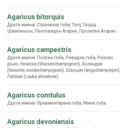
Agaricus bitorquis
Други имена: Странична гъба, Torq, Твърд
Шампиньон, Лентовиден Агарик, Пролетен Агарик.
Agaricus campestris
Други имена: Полска гъба, Ливадна гъба, Розово
дъно, Немски (Wiesenchampignon), Холандия
(Gewone weidechampignon), Швеция (ängschampinjon),
Латвия (Lauka atmatene).
Agaricus comtulus
Други имена: Орнаментирана гъба, Мини гъба.
Agaricus devoniensis