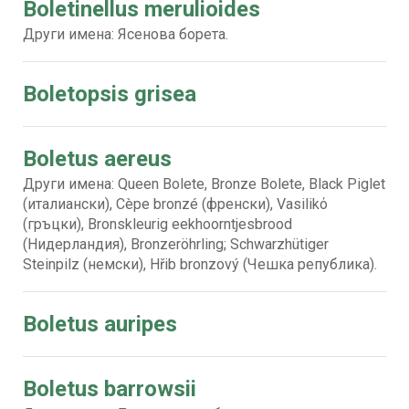
Boletinellus merulioides
Други имена: Ясенова борета.
Boletopsis grisea
Boletus aereus
Други имена: Queen Bolete, Bronze Bolete, Black Piglet
(италиански), Cèpe bronzé (френски), Vasilikό
(гръцки), Bronskleurig eekhoorntjesbrood
(Нидерландия), Bronzeröhrling; Schwarzhütiger
Steinpilz (немски), Hřib bronzový (Чешка република).
Boletus auripes
Boletus barrowsii