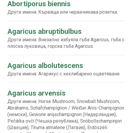
Abortiporus biennis
Други имена: Кървяща или червеникава розетка.
Agaricus abruptibulbus
Други имена: Внезапно избуяла гъба Agaricus, гъба с
плоска луковица, горска гъба Agaricus.
Agaricus albolutescens
Други имена: Агарикус с кехлибарено оцветяване.
Agaricus arvensis
Други имена: Horse Mushroom, Snowball Mushroom,
Abrahams, Schafchampignon / Weißer Anis-Champignon
(немски), Gewone anijschampignon (Нидерландия),
Pečárka ovčí (Чешка република), Snöbollschampinjon
(Швеция), Tīruma atmatene (Латвия), Erdőszéli