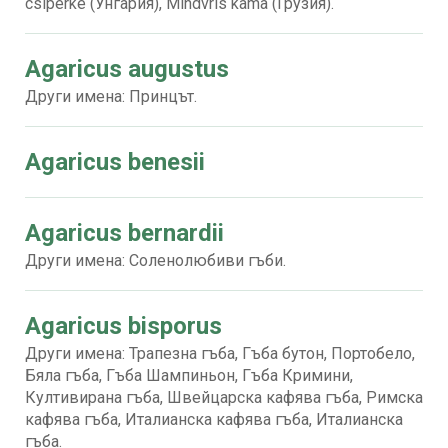
csiperke (Унгария), Mindvris kama (Грузия).
Agaricus augustus
Други имена: Принцът.
Agaricus benesii
Agaricus bernardii
Други имена: Соленолюбиви гъби.
Agaricus bisporus
Други имена: Трапезна гъба, Гъба бутон, Портобело,
Бяла гъба, Гъба Шампиньон, Гъба Кримини,
Култивирана гъба, Швейцарска кафява гъба, Римска
кафява гъба, Италианска кафява гъба, Италианска
гъба.