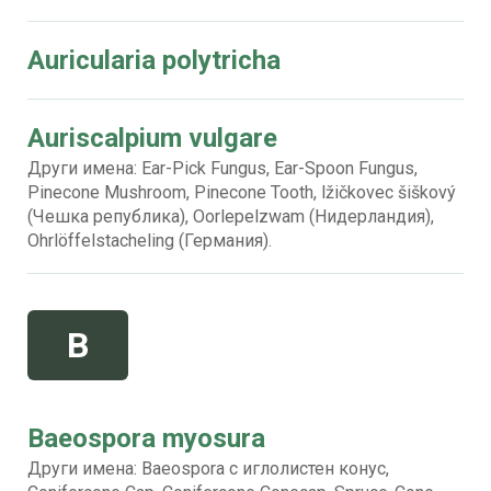
Auricularia polytricha
Auriscalpium vulgare
Други имена: Ear-Pick Fungus, Ear-Spoon Fungus,
Pinecone Mushroom, Pinecone Tooth, lžičkovec šiškový
(Чешка република), Oorlepelzwam (Нидерландия),
Ohrlöffelstacheling (Германия).
B
Baeospora myosura
Други имена: Baeospora с иглолистен конус,