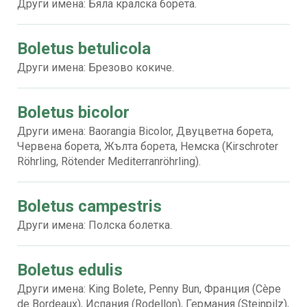
Други имена: Бяла кралска борета.
Boletus betulicola
Други имена: Брезово кокиче.
Boletus bicolor
Други имена: Baorangia Bicolor, Двуцветна борета,
Червена борета, Жълта борета, Немска (Kirschroter
Röhrling, Rötender Mediterranröhrling).
Boletus campestris
Други имена: Полска болетка.
Boletus edulis
Други имена: King Bolete, Penny Bun, Франция (Cèpe
de Bordeaux), Испания (Rodellon), Германия (Steinpilz),