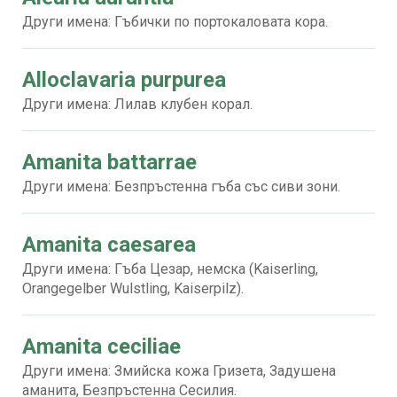
Други имена: Гъбички по портокаловата кора.
Alloclavaria purpurea
Други имена: Лилав клубен корал.
Amanita battarrae
Други имена: Безпръстенна гъба със сиви зони.
Amanita caesarea
Други имена: Гъба Цезар, немска (Kaiserling,
Orangegelber Wulstling, Kaiserpilz).
Amanita ceciliae
Други имена: Змийска кожа Гризета, Задушена
аманита, Безпръстенна Сесилия.