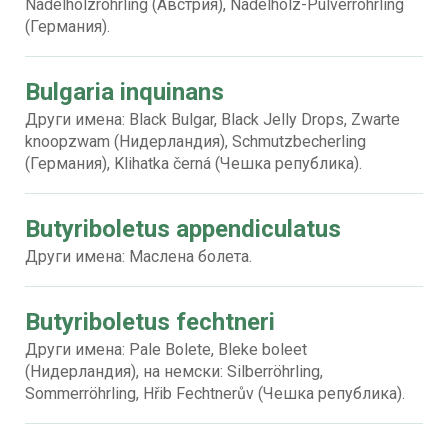
Nadelholzröhrling (Австрия), Nadelholz-Pulverröhrling
(Германия).
Bulgaria inquinans
Други имена: Black Bulgar, Black Jelly Drops, Zwarte
knoopzwam (Нидерландия), Schmutzbecherling
(Германия), Klihatka černá (Чешка република).
Butyriboletus appendiculatus
Други имена: Маслена болета.
Butyriboletus fechtneri
Други имена: Pale Bolete, Bleke boleet
(Нидерландия), на немски: Silberröhrling,
Sommerröhrling, Hřib Fechtnerův (Чешка република).