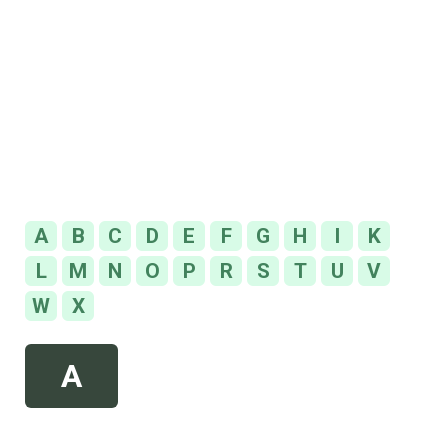
A
B
C
D
E
F
G
H
I
K
L
M
N
O
P
R
S
T
U
V
W
X
A