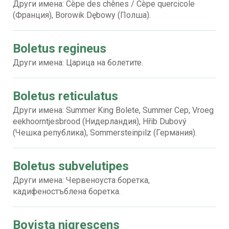
Други имена: Cèpe des chênes / Cèpe quercicole
(Франция), Borowik Dębowy (Полша).
Boletus regineus
Други имена: Царица на болетите.
Boletus reticulatus
Други имена: Summer King Bolete, Summer Cep, Vroeg
eekhoorntjesbrood (Нидерландия), Hřib Dubový
(Чешка република), Sommersteinpilz (Германия).
Boletus subvelutipes
Други имена: Червеноуста боретка,
кадифеностъблена боретка.
Bovista nigrescens