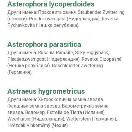
Asterophora lycoperdoides
Други имена: Праховита свиня, Stäubender Zwitterling
(немски), Poederzwamgast (Нидерландия), Rovetka
Pýchavkovitá (Чешка република).
Asterophora parasitica
Други имена: Russula Parasite, Silky Piggyback,
Plaatjeszwamgast (Нидерландия), Rovetka Cizopasná
(Чешка република), Beschleierter Zwitterling
(Германия).
Astraeus hygrometricus
Други имена: Хигроскопична земна звезда,
Фалшива земна звезда, Барометрична земна
звезда, Водомер, Estrella de Tierra (Испания),
Weerhuisje (Нидерландия), Wetterstern (Германия),
Hvězdák Vlhkoměrný (Чехия).