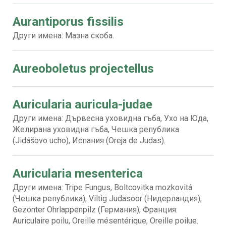
Aurantiporus fissilis
Други имена: Мазна скоба.
Aureoboletus projectellus
Auricularia auricula-judae
Други имена: Дървесна уховидна гъба, Ухо на Юда,
Желирана уховидна гъба, Чешка република
(Jidášovo ucho), Испания (Oreja de Judas).
Auricularia mesenterica
Други имена: Tripe Fungus, Boltcovitka mozkovitá
(Чешка република), Viltig Judasoor (Нидерландия),
Gezonter Ohrlappenpilz (Германия), Франция:
Auriculaire poilu, Oreille mésentérique, Oreille poilue.