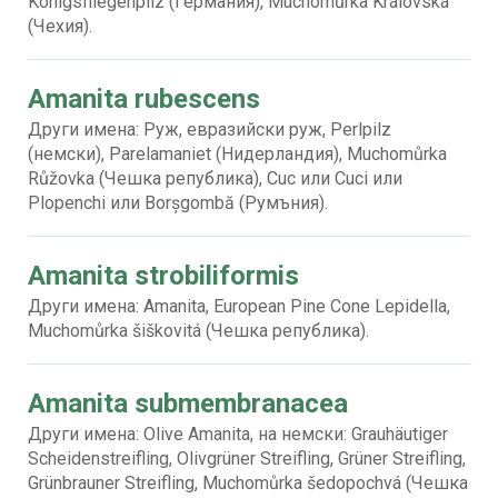
Königsfliegenpilz (Германия), Muchomůrka Královská
(Чехия).
Amanita rubescens
Други имена: Руж, евразийски руж, Perlpilz
(немски), Parelamaniet (Нидерландия), Muchomůrka
Růžovka (Чешка република), Cuc или Cuci или
Plopenchi или Borșgombă (Румъния).
Amanita strobiliformis
Други имена: Amanita, European Pine Cone Lepidella,
Muchomůrka šiškovitá (Чешка република).
Amanita submembranacea
Други имена: Olive Amanita, на немски: Grauhäutiger
Scheidenstreifling, Olivgrüner Streifling, Grüner Streifling,
Grünbrauner Streifling, Muchomůrka šedopochvá (Чешка