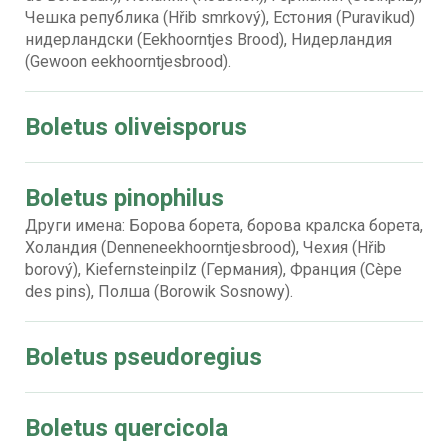
Чешка република (Hřib smrkový), Естония (Puravikud)
нидерландски (Eekhoorntjes Brood), Нидерландия
(Gewoon eekhoorntjesbrood).
Boletus oliveisporus
Boletus pinophilus
Други имена: Борова борета, борова кралска борета,
Холандия (Denneneekhoorntjesbrood), Чехия (Hřib
borový), Kiefernsteinpilz (Германия), Франция (Cèpe
des pins), Полша (Borowik Sosnowy).
Boletus pseudoregius
Boletus quercicola