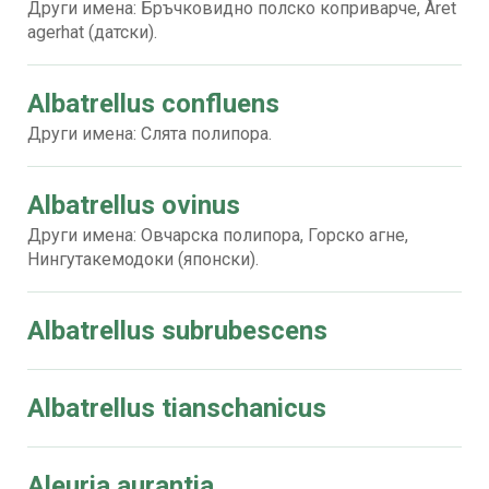
Други имена: Бръчковидно полско коприварче, Året
agerhat (датски).
Albatrellus confluens
Други имена: Слята полипора.
Albatrellus ovinus
Други имена: Овчарска полипора, Горско агне,
Нингутакемодоки (японски).
Albatrellus subrubescens
Albatrellus tianschanicus
Aleuria aurantia