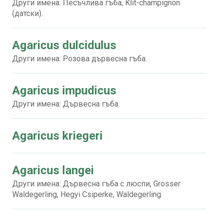
Други имена: Песъчлива гъба, Klit-champignon
(датски).
Agaricus dulcidulus
Други имена: Розова дървесна гъба.
Agaricus impudicus
Други имена: Дървесна гъба.
Agaricus kriegeri
Agaricus langei
Други имена: Дървесна гъба с люспи, Grosser
Waldegerling, Hegyi Csiperke, Waldegerling.