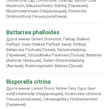
Conifercone Cap, Conifercone Conecap, Spruce-Cone
Mushroom, Mäuseschwanz-Rübling (Германия),
Muizenstaartzwam (Нидерландия), Penízečka
Drobnovýtrusá (Чешка република).
Battarrea phalloides
Други имена: Desert Drumstick, Flatcap Stalked
Puffball, Scaly-Stalked Puffball, Sandy Stiltball,
Battarovka Pochvatá (Чехия), Stelzenstäubling
(Германия), Szczudłówka Piaskowa (Полша), Battarrée
phalloïde (Франция), Gallert-Stelzenstäubling
(Австрия), Kveknisgulisebri Batarea (Грузия).
Bisporella citrina
Други имена: Lemon Disco, Yellow Fairy Cups, Geel
schijfzwammetje (Нидерландия), Voskovička citrónová
(Чешка република), Zitronengelbes Holzbecherchen
(Германия).