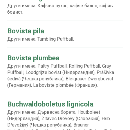
Други имена: Кафяво пухче, кафяв балон, кафяв
бовист.
Bovista pila
Други имена: Tumbling Puffball.
Bovista plumbea
Други имена: Paltry Puffball, Rolling Puffball, Gray
Puffball, Loodgrijze bovist (Нидерландия), Prášivka
šedivá (Чешка република), Bleigrauer Zwergbovist
(Германия), La boviste plombée (Франция).
Buchwaldoboletus lignicola
Други имена: Дървесна борета, Houtboleet
(Нидерландия), Žltavec Drevový (Словакия), Hřib
Dřevožijný (Чешка република), Brauner