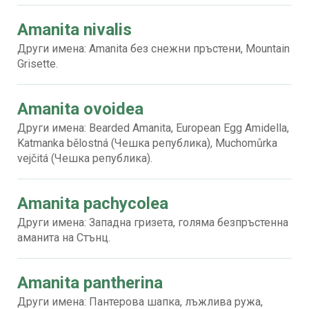
Amanita nivalis
Други имена: Amanita без снежни пръстени, Mountain
Grisette.
Amanita ovoidea
Други имена: Bearded Amanita, European Egg Amidella,
Katmanka bělostná (Чешка република), Muchomůrka
vejčitá (Чешка република).
Amanita pachycolea
Други имена: Западна гризета, голяма безпръстенна
аманита на Стънц.
Amanita pantherina
Други имена: Пантерова шапка, лъжлива ружа,