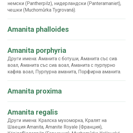
немски (Pantherpilz), нидерландски (Panteramaniet),
чешки (Muchomůrka Tygrovaná).
Amanita phalloides
Amanita porphyria
Други имена: Аманита с ботуши, Аманита със сив
воал, Аманита със сив воал, Аманита с пурпурно
кафяв воал, Пурпурна аманита, Порфирна аманита.
Amanita proxima
Amanita regalis
Други имена: Кралска мухоморка, Кралят на
Швеция Amanita, Amanite Royale (Франция),