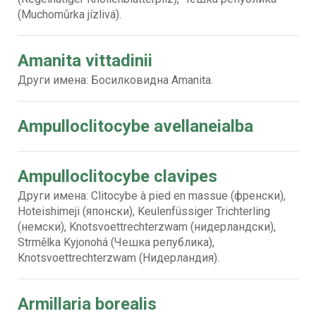
(Muchomůrka jízlivá).
Amanita vittadinii
Други имена: Босилковидна Amanita.
Ampulloclitocybe avellaneialba
Ampulloclitocybe clavipes
Други имена: Clitocybe à pied en massue (френски),
Hoteishimeji (японски), Keulenfüssiger Trichterling
(немски), Knotsvoettrechterzwam (нидерландски),
Strmělka Kyjonohá (Чешка република),
Knotsvoettrechterzwam (Нидерландия).
Armillaria borealis