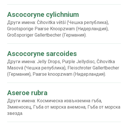
Ascocoryne cylichnium
Други имена: Čihovitka větší (Чешка република),
Grootsporige Paarse Knoopzwam (Нидерландия),
Großsporiger Gallertbecher (Германия).
Ascocoryne sarcoides
Други имена: Jelly Drops, Purple Jellydisc, Čihovitka
Masová (Чешка република), Fleischroter Gallertbecher
(Германия), Paarse knoopzwam (Нидерландия).
Aseroe rubra
Други имена: Космическа извънземна гъба,
Змиеносец, Гъба от морска анемона, Гъба от морска
звезда.