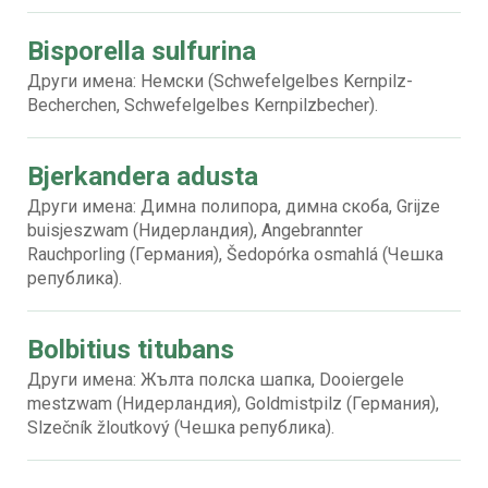
Bisporella sulfurina
Други имена: Немски (Schwefelgelbes Kernpilz-
Becherchen, Schwefelgelbes Kernpilzbecher).
Bjerkandera adusta
Други имена: Димна полипора, димна скоба, Grijze
buisjeszwam (Нидерландия), Angebrannter
Rauchporling (Германия), Šedopórka osmahlá (Чешка
република).
Bolbitius titubans
Други имена: Жълта полска шапка, Dooiergele
mestzwam (Нидерландия), Goldmistpilz (Германия),
Slzečník žloutkový (Чешка република).