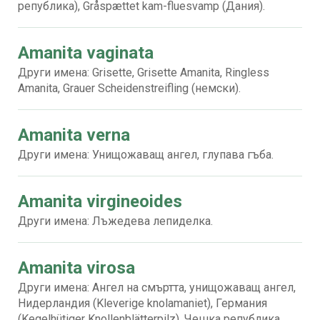
република), Gråspættet kam-fluesvamp (Дания).
Amanita vaginata
Други имена: Grisette, Grisette Amanita, Ringless
Amanita, Grauer Scheidenstreifling (немски).
Amanita verna
Други имена: Унищожаващ ангел, глупава гъба.
Amanita virgineoides
Други имена: Лъжедева лепиделка.
Amanita virosa
Други имена: Ангел на смъртта, унищожаващ ангел,
Нидерландия (Kleverige knolamaniet), Германия
(Kegelhütiger Knollenblätterpilz), Чешка република