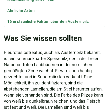
Ähnliche Arten
16 erstaunliche Fakten über den Austernpilz
Fünf Gründe, warum Sie Austernpilze anbauen
Was Sie wissen sollten
sollten
Kultivierung
Pleurotus ostreatus, auch als Austernpilz bekannt,
ist ein schmackhafter Speisepilz, der in der freien
Nährwertangaben
Natur auf toten Laubbäumen in der nördlichen
Das Rezept: Gebratene Austernpilze
gemäßigten Zone wächst. Er wird auch häufig
gezüchtet und in Supermärkten verkauft. Eine
Rezept: Austernpilze und Forelle
Möglichkeit, ihn zu identifizieren, sind die
abstehenden Lamellen, die am Stiel herunterlaufen,
Rezept: Austernpilzsuppe
wenn sie vorhanden sind. Die Farbe des Pilzes kann
von weiß bis dunkelbraun reichen, und das Fleisch
Das Rezept: Huhn (oder Fisch) mit Austernpilzen
ist fest und weiß. Die Lamellen sind weiß bis