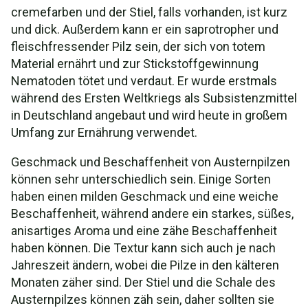
cremefarben und der Stiel, falls vorhanden, ist kurz
Rezept: Schweinefleisch mit Austernpilzen
und dick. Außerdem kann er ein saprotropher und
Rezept: Austernpilz-Fettuccini
fleischfressender Pilz sein, der sich von totem
Material ernährt und zur Stickstoffgewinnung
Taxonomie und Etymologie
Nematoden tötet und verdaut. Er wurde erstmals
während des Ersten Weltkriegs als Subsistenzmittel
Synonyme und Varietäten
in Deutschland angebaut und wird heute in großem
Umfang zur Ernährung verwendet.
Pleurotus ostreatus Video
Geschmack und Beschaffenheit von Austernpilzen
können sehr unterschiedlich sein. Einige Sorten
haben einen milden Geschmack und eine weiche
Beschaffenheit, während andere ein starkes, süßes,
anisartiges Aroma und eine zähe Beschaffenheit
haben können. Die Textur kann sich auch je nach
Jahreszeit ändern, wobei die Pilze in den kälteren
Monaten zäher sind. Der Stiel und die Schale des
Austernpilzes können zäh sein, daher sollten sie