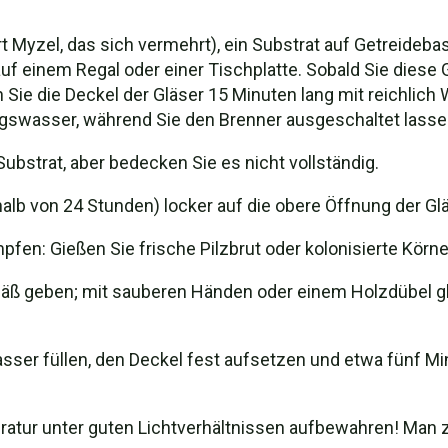
t Myzel, das sich vermehrt), ein Substrat auf Getreideba
uf einem Regal oder einer Tischplatte. Sobald Sie diese
en Sie die Deckel der Gläser 15 Minuten lang mit reichlic
ungswasser, während Sie den Brenner ausgeschaltet lasse
 Substrat, aber bedecken Sie es nicht vollständig.
lb von 24 Stunden) locker auf die obere Öffnung der Gl
en: Gießen Sie frische Pilzbrut oder kolonisierte Körner
Gefäß geben; mit sauberen Händen oder einem Holzdübel gl
sser füllen, den Deckel fest aufsetzen und etwa fünf M
atur unter guten Lichtverhältnissen aufbewahren! Man z