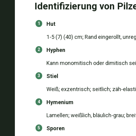
Identifizierung von Pilz
Hut
1-5 (7) (40) cm; Rand eingerollt, unre
Hyphen
Kann monomitisch oder dimitisch se
Stiel
Weiß; exzentrisch; seitlich; zäh-elast
Hymenium
Lamellen; weißlich, bläulich-grau; br
Sporen