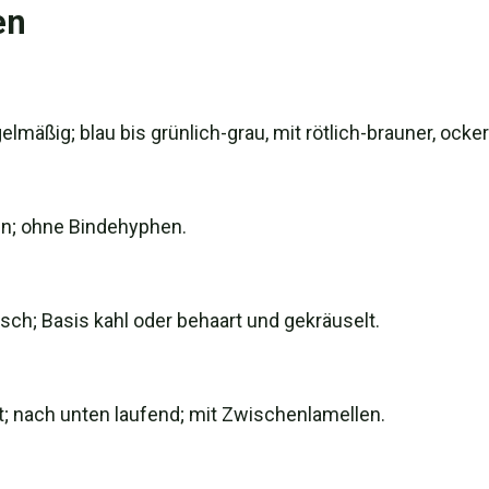
en
gelmäßig; blau bis grünlich-grau, mit rötlich-brauner, ocke
in; ohne Bindehyphen.
isch; Basis kahl oder behaart und gekräuselt.
eit; nach unten laufend; mit Zwischenlamellen.