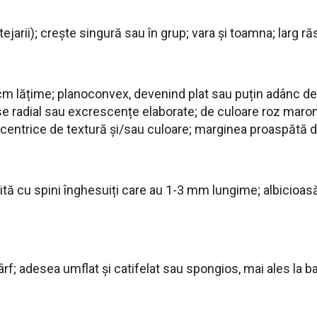
ejarii); crește singură sau în grup; vara și toamna; larg r
cm lățime; planoconvex, devenind plat sau puțin adânc dep
use radial sau excrescențe elaborate; de culoare roz maro
centrice de textură și/sau culoare; marginea proaspătă d
rită cu spini înghesuiți care au 1-3 mm lungime; albicioas
f; adesea umflat și catifelat sau spongios, mai ales la b