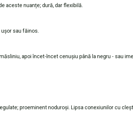
e aceste nuanțe; dură, dar flexibilă.
 ușor sau făinos.
măsliniu, apoi încet-încet cenușiu până la negru - sau ime
regulate; proeminent noduroși. Lipsa conexiunilor cu cleșt