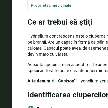
Proprietăți medicinale
Taxonomie și etimologie
Ce ar trebui să știți
Hydnellum concrescens este o ciupercă nec
pe branhii. Are un capac în formă de pâlnie,
culoare. Capacul poate avea, de asemenea, c
devin maro cu vârsta.
Această specie are un aspect foarte ase
specii au fost folosite caracteristici micr
Alte denumiri: "Capișon":
Hydnellum zonat
Identificarea ciupercilo