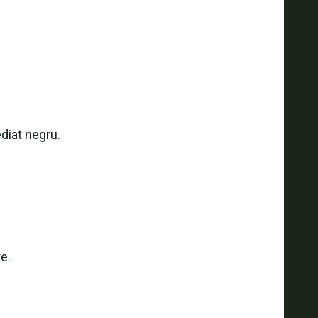
diat negru.
e.