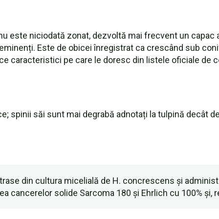
nu este niciodată zonat, dezvoltă mai frecvent un capac ac
proeminenți. Este de obicei înregistrat ca crescând sub coni
ice caracteristici pe care le doresc din listele oficiale d
; spinii săi sunt mai degrabă adnotați la tulpină decât de
rase din cultura micelială de H. concrescens și administra
a cancerelor solide Sarcoma 180 și Ehrlich cu 100% și, re