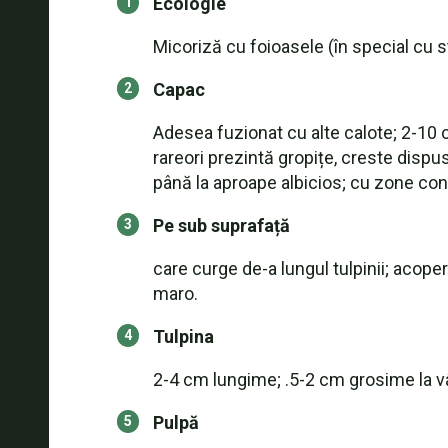
Ecologie
Micoriză cu foioasele (în special cu st
Capac
Adesea fuzionat cu alte calote; 2-10 
rareori prezintă gropițe, creste disp
până la aproape albicios; cu zone con
Pe sub suprafață
care curge de-a lungul tulpinii; acope
maro.
Tulpina
2-4 cm lungime; .5-2 cm grosime la vâr
Pulpă