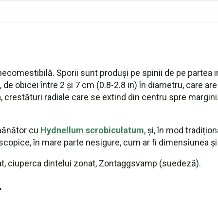
omestibilă. Sporii sunt produși pe spinii de pe partea i
 de obicei între 2 și 7 cm (0.8-2.8 in) în diametru, care a
restături radiale care se extind din centru spre margini. 
mănător cu
Hydnellum scrobiculatum
, și, în mod tradițio
oscopice, în mare parte nesigure, cum ar fi dimensiunea și
, ciuperca dintelui zonat, Zontaggsvamp (suedeză).
r