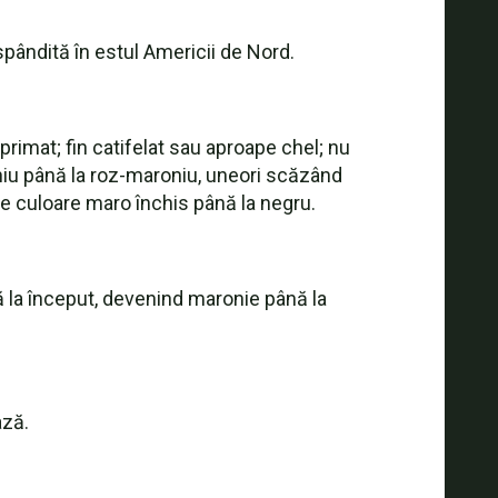
ăspândită în estul Americii de Nord.
rimat; fin catifelat sau aproape chel; nu
niu până la roz-maroniu, uneori scăzând
e culoare maro închis până la negru.
ă la început, devenind maronie până la
ază.