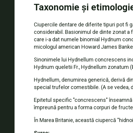
Taxonomie și etimologi
Ciupercile dentare de diferite tipuri pot fi
considerabil. Basionimul de dinte zonat a f
care i-a dat numele binomial Hydnum concr
micologul american Howard James Banker (
Sinonimele lui Hydnellum concrescens in
Hydnum queletii Fr., Hydnellum zonatum (B
Hydnellum, denumirea generică, derivă din
special trufelor comestibile. (A se vedea,
Epitetul specific "concrescens" înseamnă "în
împreună pentru a forma corpuri de fructe 
În Marea Britanie, această ciupercă "hidnoi
Surse: