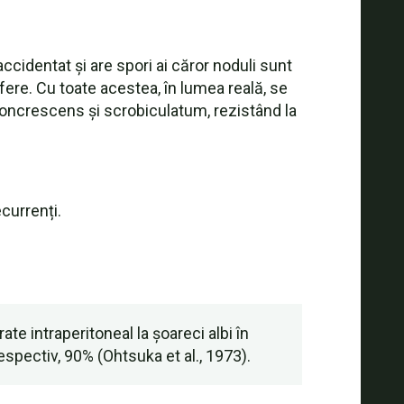
cidentat și are spori ai căror noduli sunt
fere. Cu toate acestea, în lumea reală, se
e concrescens și scrobiculatum, rezistând la
currenți.
te intraperitoneal la șoareci albi în
spectiv, 90% (Ohtsuka et al., 1973).