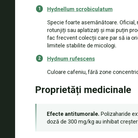
Hydnellum scrobiculatum
Specie foarte asemănătoare. Oficial, 
rotunjiți sau aplatizați și mai puțin 
fac frecvent colecții care par să ia or
limitele stabilite de micologi.
Hydnum rufescens
Culoare cafeniu, fără zone concentrice
Proprietăți medicinale
Efecte antitumorale.
Polizaharide ext
doză de 300 mg/kg au inhibat creștere