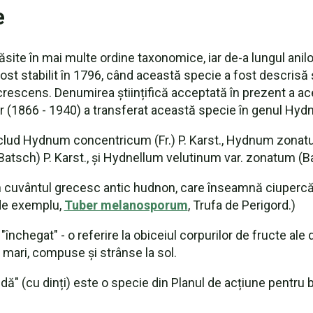
e
 găsite în mai multe ordine taxonomice, iar de-a lungul anil
ost stabilit în 1796, când această specie a fost descrisă 
escens. Denumirea științifică acceptată în prezent a ac
1866 - 1940) a transferat această specie în genul Hydn
clud Hydnum concentricum (Fr.) P. Karst., Hydnum zona
atsch) P. Karst., și Hydnellum velutinum var. zonatum (
 cuvântul grecesc antic hudnon, care înseamnă ciupercă 
 de exemplu,
Tuber melanosporum
, Trufa de Perigord.)
chegat" - o referire la obiceiul corpurilor de fructe ale di
mari, compuse și strânse la sol.
dă" (cu dinți) este o specie din Planul de acțiune pentru b