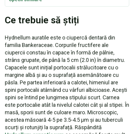
Ce trebuie să știți
Hydnellum auratile este o ciupercă dentară din
familia Bankeraceae. Corpurile fructifere ale
ciupercii constau în capace în formă de pâlnie,
strâns grupate, de până la 5 cm (2.0 in) în diametru.
Capacele sunt inițial portocalii strălucitoare cu o
margine albă și au o suprafață asemănătoare cu
pâsla. Pe partea inferioară a calotei, himeniul are
spini portocalii atârnând cu vârfuri albicioase. Acești
spini se întind pe lungimea stipului scurt. Carnea
este portocalie atât la nivelul calotei cât și al stipei. În
masă, sporii sunt de culoare maro. Microscopic,
acestea măsoară 4-5 pe 3.5-4.5 µm și au tuberculi
scurți și rotunjiți la suprafață. Răspândită