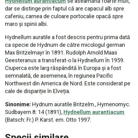
Hydnellum aurantiacum
se aseamănă foarte mult,
dar se distinge prin faptul că are capacul alb spre
cafeniu, carnea de culoare portocalie opacă spre
maro și spinii albi.
Hydnellum auratile a fost descris pentru prima dată
ca specie de Hydnum de către micologul german
Max Britzelmayr în 1891. Rudolph Arnold Maas
Geesteranus a transferat-o la Hydnellum în 1959.
Ciuperca este larg răspândită în Europa și a fost
semnalată, de asemenea, în regiunea Pacific
Northwest din America de Nord. Este considerat pe
cale de dispariție în Elveția.
Sinonime:
Hydnum auratile Britzelm., Hymenomyc.
Südbayern 8: 14 (1891),
Hydnellum aurantiacum
(Batsch: Fr.) P. Karst. em. Otto 1997.
Specii similare