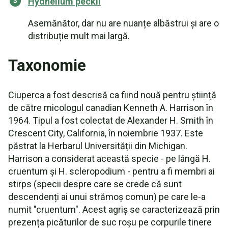
Hydnellum peckii
Asemănător, dar nu are nuanțe albăstrui și are o
distribuție mult mai largă.
Taxonomie
Ciuperca a fost descrisă ca fiind nouă pentru știință
de către micologul canadian Kenneth A. Harrison în
1964. Tipul a fost colectat de Alexander H. Smith în
Crescent City, California, în noiembrie 1937. Este
păstrat la Herbarul Universității din Michigan.
Harrison a considerat această specie - pe lângă H.
cruentum și H. scleropodium - pentru a fi membri ai
stirps (specii despre care se crede că sunt
descendenți ai unui strămoș comun) pe care le-a
numit "cruentum". Acest agriș se caracterizează prin
prezența picăturilor de suc roșu pe corpurile tinere