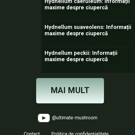
Hydnellum caeruleum: Informații
maxime despre ciupercă
Hydnellum suaveolens: Informații
maxime despre ciupercă
Hydnellum peckii: Informații
maxime despre ciupercă
MAI MULT
@ultimate-mushroom
Contact
Politica de confidențialitate