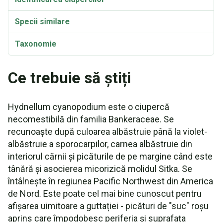
Specii similare
Taxonomie
Ce trebuie să știți
Hydnellum cyanopodium este o ciupercă
necomestibilă din familia Bankeraceae. Se
recunoaște după culoarea albăstruie până la violet-
albăstruie a sporocarpilor, carnea albăstruie din
interiorul cărnii și picăturile de pe margine când este
tânără și asocierea micorizică molidul Sitka. Se
întâlnește în regiunea Pacific Northwest din America
de Nord. Este poate cel mai bine cunoscut pentru
afișarea uimitoare a guttației - picături de "suc" roșu
aprins care împodobesc periferia și suprafața