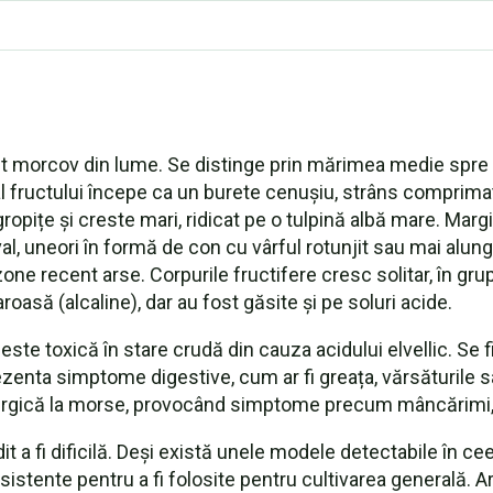
t morcov din lume. Se distinge prin mărimea medie spre m
p al fructului începe ca un burete cenușiu, strâns comprima
ropițe și creste mari, ridicat pe o tulpină albă mare. Mar
 cu unt
, uneori în formă de con cu vârful rotunjit sau mai alungi
măvară cu ciuperci Morels, rampe și mazăre
și zone recent arse. Corpurile fructifere cresc solitar, în gr
roasă (alcaline), dar au fost găsite și pe soluri acide.
ste toxică în stare crudă din cauza acidului elvellic. Se
 sau umplutură pentru omletă
ezenta simptome digestive, cum ar fi greața, vărsăturile 
ergică la morse, provocând simptome precum mâncărimi, urt
t a fi dificilă. Deși există unele modele detectabile în cee
istente pentru a fi folosite pentru cultivarea generală. A