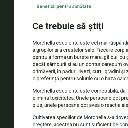
Beneficii pentru sănătate
Taxonomie și etimologie
Ce trebuie să știți
Sinonime și varietăți
Morchella esculenta este cel mai răspândi
Informații nutriționale
a gropilor și a crestelor sale. Fiecare cor
pentru a forma un burete mare, gălbui, cu g
Rețetă: Morchella esculenta într-un antreu
decât sâmburii și au un contur oarecum oval
Rețetă: Se prepară o rețetă: Paste de pri
primăverii, în păduri, livezi, curți, grădini 
o preferință pentru solurile cu o bază calca
Rețetă: Ciuperci la tigaie
Morchella esculenta este comestibilă, dar e
Rețetă: Morchella esculenta Sos de cremă
elimina toxicitatea. Unele persoane pot pr
plus, unele persoane pot avea o reacție al
Rețetă: Tarte cu morse paradisiace
Cultivarea speciilor de Morchella s-a dovedi
Rețetă: Curcan cu sos cremos de morcovi
creștere, acestea nu sunt suficient de cons