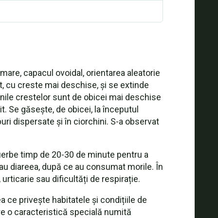
are, capacul ovoidal, orientarea aleatorie
t, cu creste mai deschise, și se extinde
ginile crestelor sunt de obicei mai deschise
t. Se găsește, de obicei, la începutul
upuri dispersate și în ciorchini. S-a observat
 fierbe timp de 20-30 de minute pentru a
sau diareea, după ce au consumat morile. În
icarie sau dificultăți de respirație.
a ce privește habitatele și condițiile de
re o caracteristică specială numită