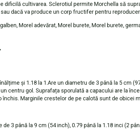
 dificilă cultivarea. Sclerotiul permite Morchella să suprav
 stil francez
sau dacă va produce un corp fructifer pentru reproducer
galben, Morel adevărat, Morel burete, Morel burete, ge
r
 înălțime și 1.18 la 1.Are un diametru de 3 până la 5 cm (9
u un centru gol. Suprafața sporulată a capacului are la înc
închis. Marginile crestelor de pe calotă sunt de obicei m
 de 3 până la 9 cm (54 inch), 0.79 până la 1.18 inci (2 până 