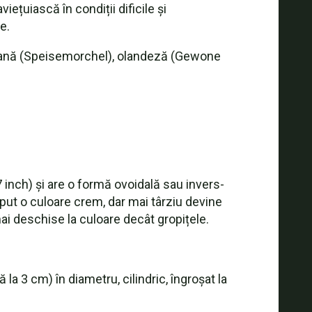
iețuiască în condiții dificile și
e.
rmană (Speisemorchel), olandeză (Gewone
7 inch) și are o formă ovoidală sau invers-
eput o culoare crem, dar mai târziu devine
ai deschise la culoare decât gropițele.
la 3 cm) în diametru, cilindric, îngroșat la