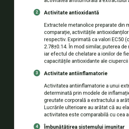
activitatea antitumorală a extractului a
Activitate antioxidantă
Extractele metanolice preparate din mi
comparație, activitățile antioxidanțilo
respectiv. Exprimată ca valori EC50 (c
2.78±0.14. În mod similar, puterea de 
iar efectul de chelatare a ionilor de fi
capacitățile antioxidante ale ciupercii 
Activitate antiinflamatorie
Activitatea antiinflamatorie a unui e
determinată prin modele de inflamați
greutate corporală a extractului a arăt
Lucrările ulterioare au arătat că au e
activitatea este comparabilă cu cea a
Îmbunătățirea sistemului imunitar