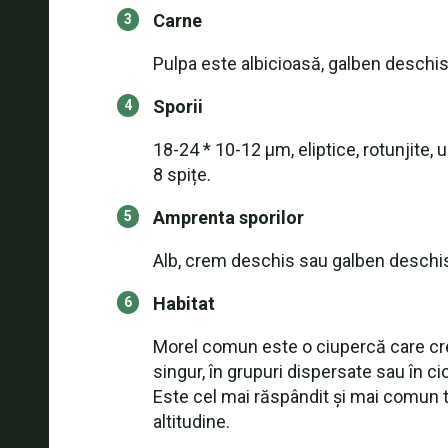
Carne
Pulpa este albicioasă, galben deschis,
Sporii
18-24 * 10-12 μm, eliptice, rotunjite,
8 spițe.
Amprenta sporilor
Alb, crem deschis sau galben deschi
Habitat
Morel comun este o ciupercă care creș
singur, în grupuri dispersate sau în ci
Este cel mai răspândit și mai comun ti
altitudine.