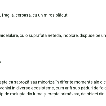
 fragilă, ceroasă, cu un miros plăcut.
 unicelulare, cu o suprafață netedă, incolore, dispuse pe 
s.
te ca saproză sau micoriză în diferite momente ale ciclu
orchini în diverse ecosisteme, cum ar fi sub păduri de foioas
p de moluște din lume și crește primăvara, de obicei din ma