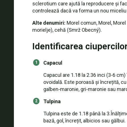
sclerotium care ajută la reproducere și face
Rețetă: Se taie ciupercile: Coaste scurte în
controlează dacă va forma un nou miceliu 
Alte denumiri:
Morel comun, Morel, Morel 
morielje), cehă (Smrž Obecný).
Identificarea ciupercilo
Capacul
Capacul are 1.18 la 2.36 inci (3-6 cm)
ovoidală. Este poroasă și încrețită, c
galben-maronie, gri-maronie sau maro 
Tulpina
Tulpina este de 1.18 până la 3.Înălțime
bază, gol, încrețit, albicios sau gălbui.