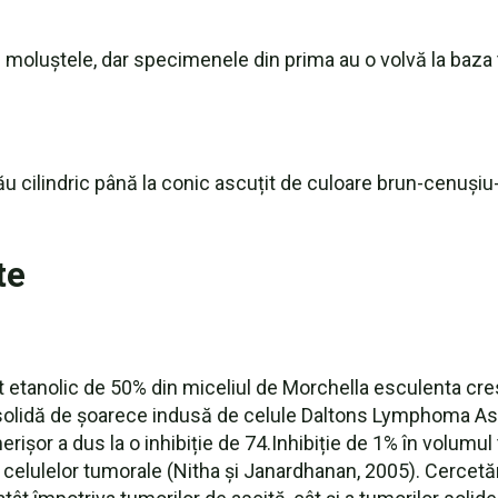
oluștele, dar specimenele din prima au o volvă la baza tu
.
 cilindric până la conic ascuțit de culoare brun-cenușiu
te
ct etanolic de 50% din miceliul de Morchella esculenta cr
lidă de șoarece indusă de celule Daltons Lymphoma Asci
rișor a dus la o inhibiție de 74.Inhibiție de 1% în volumul
 celulelor tumorale (Nitha și Janardhanan, 2005). Cercetăr