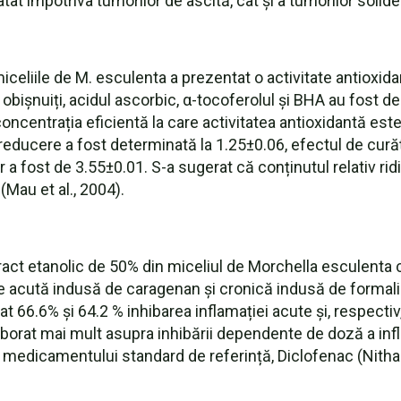
tât împotriva tumorilor de ascită, cât și a tumorilor solide 
celiile de M. esculenta a prezentat o activitate antioxida
r obișnuiți, acidul ascorbic, α-tocoferolul și BHA au fost d
oncentrația eficientă la care activitatea antioxidantă este
reducere a fost determinată la 1.25±0.06, efectul de curăț
er a fost de 3.55±0.01. S-a sugerat că conținutul relativ ridi
(Mau et al., 2004).
xtract etanolic de 50% din miceliul de Morchella esculenta
e acută indusă de caragenan și cronică indusă de formal
at 66.6% și 64.2 % inhibarea inflamației acute și, respecti
laborat mai mult asupra inhibării dependente de doză a inf
 medicamentului standard de referință, Diclofenac (Nitha e