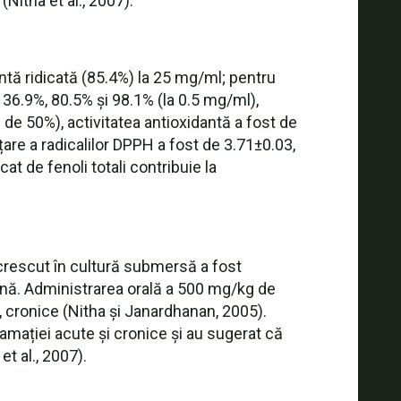
(Nitha et al., 2007).
ntă ridicată (85.4%) la 25 mg/ml; pentru
e 36.9%, 80.5% și 98.1% (la 0.5 mg/ml),
 de 50%), activitatea antioxidantă a fost de
are a radicalilor DPPH a fost de 3.71±0.03,
cat de fenoli totali contribuie la
 crescut în cultură submersă a fost
ină. Administrarea orală a 500 mg/kg de
v, cronice (Nitha și Janardhanan, 2005).
lamației acute și cronice și au sugerat că
t al., 2007).