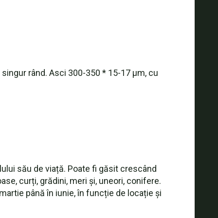
un singur rând. Asci 300-350 * 15-17 μm, cu
lui său de viață. Poate fi găsit crescând
e, curți, grădini, meri și, uneori, conifere.
rtie până în iunie, în funcție de locație și