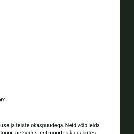
am.
use ja teiste okaspuudega. Neid võib leida
 tüüpi metsades, eriti noortes kuusikutes