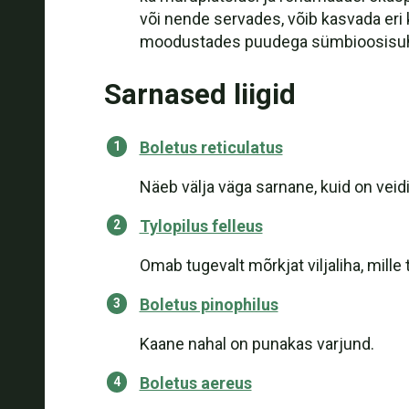
või nende servades, võib kasvada eri 
moodustades puudega sümbioosisuh
Sarnased liigid
Boletus reticulatus
Näeb välja väga sarnane, kuid on veidi
Tylopilus felleus
Omab tugevalt mõrkjat viljaliha, mille
Boletus pinophilus
Kaane nahal on punakas varjund.
Boletus aereus