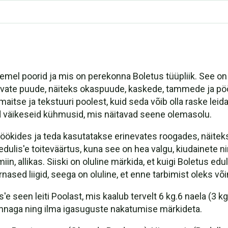
emel poorid ja mis on perekonna Boletus tüüpliik. See on s
ja küüslauguga
ate puude, näiteks okaspuude, kaskede, tammede ja pööki
tse ja tekstuuri poolest, kuid seda võib olla raske leida,
tega
d väikeseid kühmusid, mis näitavad seene olemasolu.
istatud nii, et need ei oleks liiga suured: Pappardelle sidr
öökides ja teda kasutatakse erinevates roogades, näitek
edulis'e toiteväärtus, kuna see on hea valgu, kiudainete 
tto
iin, allikas. Siiski on oluline märkida, et kuigi Boletus e
ed liigid, seega on oluline, et enne tarbimist oleks võim
'e seen leiti Poolast, mis kaalub tervelt 6 kg.6 naela (3
lõhnaga ning ilma igasuguste nakatumise märkideta.