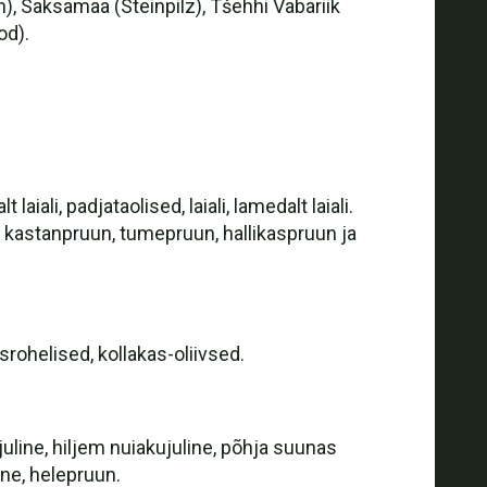
, Saksamaa (Steinpilz), Tšehhi Vabariik
od).
iali, padjataolised, laiali, lamedalt laiali.
uun, kastanpruun, tumepruun, hallikaspruun ja
rohelised, kollakas-oliivsed.
juline, hiljem nuiakujuline, põhja suunas
lane, helepruun.