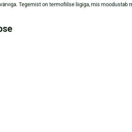
sivärviga. Tegemist on termofiilse liigiga, mis moodustab
pse