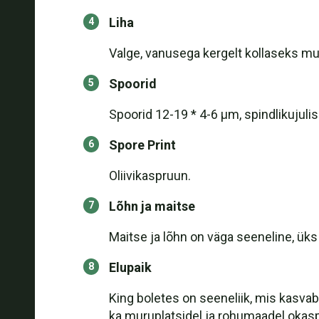
Liha
Valge, vanusega kergelt kollaseks mu
Spoorid
Spoorid 12-19 * 4-6 μm, spindlikujulis
Spore Print
Oliivikaspruun.
Lõhn ja maitse
Maitse ja lõhn on väga seeneline, ük
Elupaik
King boletes on seeneliik, mis kasva
ka muruplatsidel ja rohumaadel okaspu