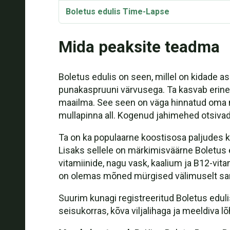
Boletus edulis Time-Lapse
Kultiveerimine
Mida peaksite teadma
Kas te võite süüa Boletus edulis't toorelt?
Boletus edulis on seen, millel on kidade as
Retsept: Grillitud portselanid piparmündi 
punakaspruuni värvusega. Ta kasvab erinev
maailma. See seen on väga hinnatud oma mai
Retsept: Tagliatelle Boletus edulis'e seen
mullapinna all. Kogenud jahimehed otsiva
Retsept: Paneelid ja pasteetid, mis on valm
Ta on ka populaarne koostisosa paljudes k
Lisaks sellele on märkimisväärne Boletus 
Retsept: Risotto: Tõeline itaalia seeneriso
vitamiinide, nagu vask, kaalium ja B12-vitam
Taksonoomia ja etümoloogia
on olemas mõned mürgised välimuselt sarnas
Sünonüümid
Suurim kunagi registreeritud Boletus edulis
seisukorras, kõva viljalihaga ja meeldiva 