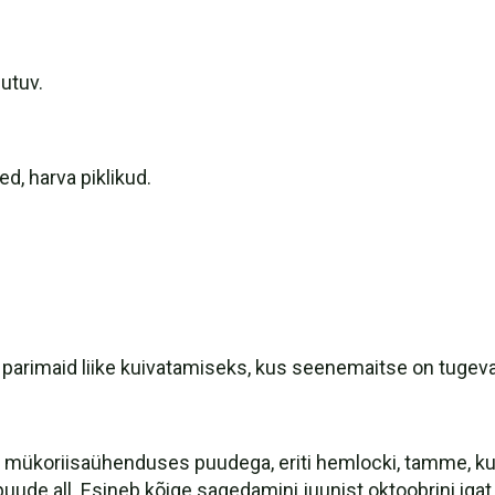
utuv.
ed, harva piklikud.
s parimaid liike kuivatamiseks, kus seenemaitse on tugev
b mükoriisaühenduses puudega, eriti hemlocki, tamme, ku
ude all. Esineb kõige sagedamini juunist oktoobrini igat