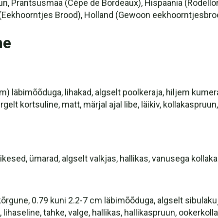
n, Prantsusmaa (Cèpe de Bordeaux), Hispaania (Rodellon)
i (Eekhoorntjes Brood), Holland (Gewoon eekhoorntjesbro
ne
) läbimõõduga, lihakad, algselt poolkeraja, hiljem kumeralt la
rgelt kortsuline, matt, märjal ajal libe, läikiv, kollakaspr
esed, ümarad, algselt valkjas, hallikas, vanusega kollakas
 kõrgune, 0.79 kuni 2.2-7 cm läbimõõduga, algselt sibulaku
 lihaseline, tahke, valge, hallikas, hallikaspruun, ookerkol