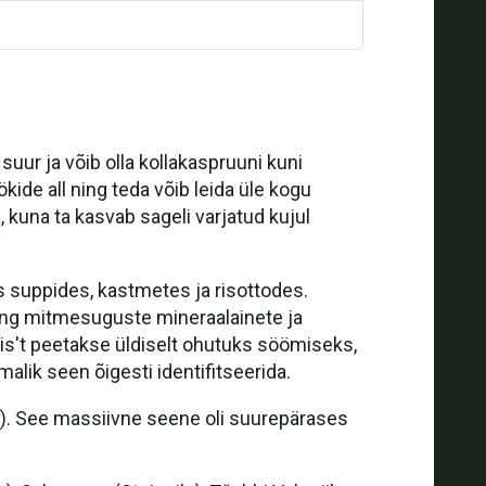
uur ja võib olla kollakaspruuni kuni
de all ning teda võib leida üle kogu
 kuna ta kasvab sageli varjatud kujul
uni, küüslaugu ja portselaniseentega
s suppides, kastmetes ja risottodes.
ning mitmesuguste mineraalainete ja
dulis't peetakse üldiselt ohutuks söömiseks,
alik seen õigesti identifitseerida.
 kg). See massiivne seene oli suurepärases