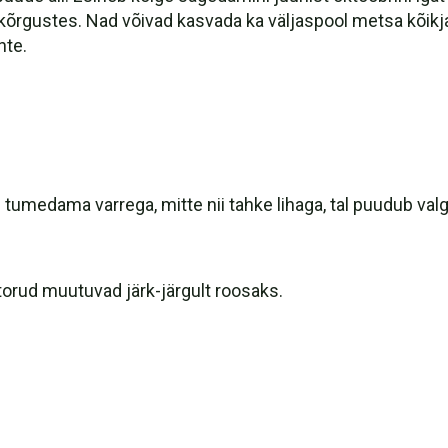
kõrgustes. Nad võivad kasvada ka väljaspool metsa kõikja
te.
 tumedama varrega, mitte nii tahke lihaga, tal puudub val
 torud muutuvad järk-järgult roosaks.