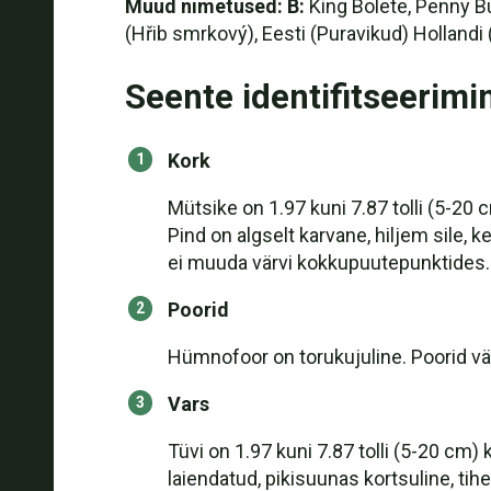
Muud nimetused: B:
King Bolete, Penny Bu
(Hřib smrkový), Eesti (Puravikud) Holland
Seente identifitseerimi
Kork
Mütsike on 1.97 kuni 7.87 tolli (5-20 cm
Pind on algselt karvane, hiljem sile, ke
ei muuda värvi kokkupuutepunktides.
Poorid
Hümnofoor on torukujuline. Poorid väik
Vars
Tüvi on 1.97 kuni 7.87 tolli (5-20 cm)
laiendatud, pikisuunas kortsuline, tihe,