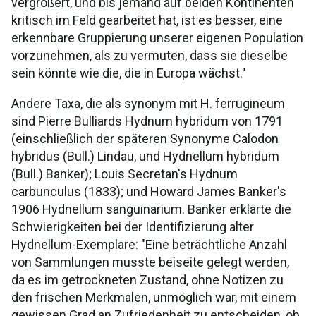
vergrößert, und bis jemand auf beiden Kontinenten
kritisch im Feld gearbeitet hat, ist es besser, eine
erkennbare Gruppierung unserer eigenen Population
vorzunehmen, als zu vermuten, dass sie dieselbe
sein könnte wie die, die in Europa wächst."
Andere Taxa, die als synonym mit H. ferrugineum
sind Pierre Bulliards Hydnum hybridum von 1791
(einschließlich der späteren Synonyme Calodon
hybridus (Bull.) Lindau, und Hydnellum hybridum
(Bull.) Banker); Louis Secretan's Hydnum
carbunculus (1833); und Howard James Banker's
1906 Hydnellum sanguinarium. Banker erklärte die
Schwierigkeiten bei der Identifizierung alter
Hydnellum-Exemplare: "Eine beträchtliche Anzahl
von Sammlungen musste beiseite gelegt werden,
da es im getrockneten Zustand, ohne Notizen zu
den frischen Merkmalen, unmöglich war, mit einem
gewissen Grad an Zufriedenheit zu entscheiden, ob