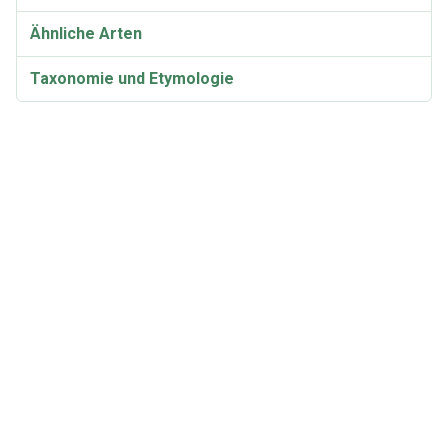
Ähnliche Arten
Taxonomie und Etymologie
Synonyme
Hydnellum peckii Video