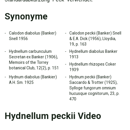
Synonyme
Calodon diabolus (Banker)
Calodon peckii (Banker) Snell
Snell 1956
& E.A. Dick (1956), Lloydia,
19, p. 163
Hydnellum carbunculum
Hydnellum diabolus Banker
Secretan ex Banker (1906),
1913
Memoirs of the Torrey
Hydnellum rhizopes Coker
botanical Club, 12(2), p. 151
1939
Hydnum diabolus (Bankier)
Hydnum peckii (Banker)
A.H. Sm. 1925
Saccardo & Trotter (1925),
Sylloge fungorum omnium
hucusque cognitorum, 23, p.
470
Hydnellum peckii Video