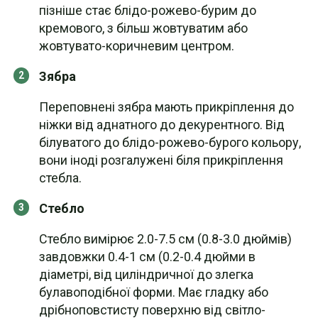
пізніше стає блідо-рожево-бурим до
кремового, з більш жовтуватим або
жовтувато-коричневим центром.
Зябра
Переповнені зябра мають прикріплення до
ніжки від аднатного до декурентного. Від
білуватого до блідо-рожево-бурого кольору,
вони іноді розгалужені біля прикріплення
стебла.
Стебло
Стебло вимірює 2.0-7.5 см (0.8-3.0 дюймів)
завдовжки 0.4-1 см (0.2-0.4 дюйми в
діаметрі, від циліндричної до злегка
булавоподібної форми. Має гладку або
дрібноповстисту поверхню від світло-