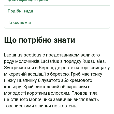
Подібні види
Таксономія
Синоніми
Що потрібно знати
Lactarius scoticus є представником великого
роду молочників Lactarius з порядку Russulales.
Зустрічається в Європі, де росте на торфовищах у
мікоризній асоціації з березою. Гриб має тонку
ніжку і шапинку білуватого або кремового
кольору. Край вистелений обшарпаним в
молодості коротким волоссям. Плодові тіла
неїстівного молочника зазвичай виглядають
товариськими з липня по жовтень.