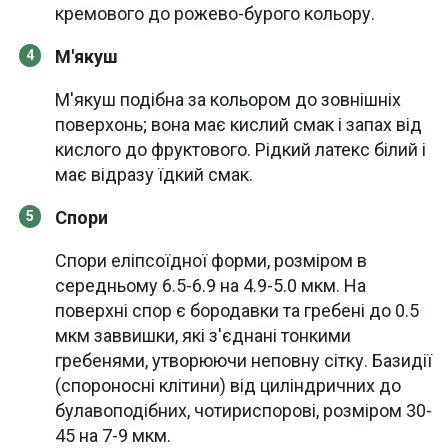
кремового до рожево-бурого кольору.
М'якуш
М'якуш подібна за кольором до зовнішніх
поверхонь; вона має кислий смак і запах від
кислого до фруктового. Рідкий латекс білий і
має відразу їдкий смак.
Спори
Спори еліпсоїдної форми, розміром в
середньому 6.5-6.9 на 4.9-5.0 мкм. На
поверхні спор є бородавки та гребені до 0.5
мкм заввишки, які з'єднані тонкими
гребенями, утворюючи неповну сітку. Базидії
(спороносні клітини) від циліндричних до
булавоподібних, чотириспорові, розміром 30-
45 на 7-9 мкм.