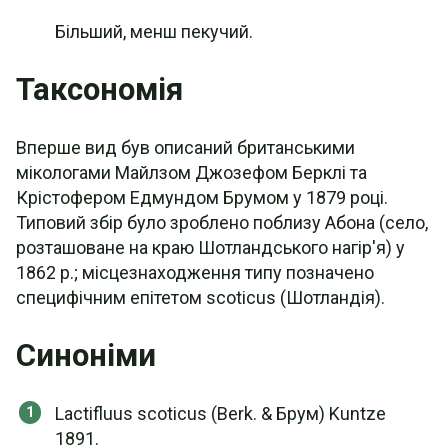
Більший, менш пекучий.
Таксономія
Вперше вид був описаний британськими
мікологами Майлзом Джозефом Берклі та
Крістофером Едмундом Брумом у 1879 році.
Типовий збір було зроблено поблизу Абона (село,
розташоване на краю Шотландського нагір'я) у
1862 р.; місцезнаходження типу позначено
специфічним епітетом scoticus (Шотландія).
Синоніми
Lactifluus scoticus (Berk. & Брум) Kuntze
1891.