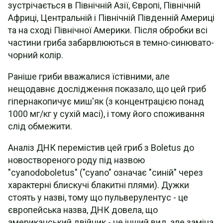
зустрічається в Північній Азії, Європі, Північній
Африці, Центральній і Північній Південній Америці
та на сході Північної Америки. Після обробки всі
частини гриба забарвлюються в темно-синювато-
чорний колір.
Раніше гриби вважалися їстівними, але
нещодавнє дослідження показало, що цей гриб
гіпернакопичує миш'як (з концентрацією понад
1000 мг/кг у сухій масі), і тому його споживання
слід обмежити.
Аналіз ДНК перемістив цей гриб з Boletus до
новоствореного роду під назвою
"cyanodoboletus" ("cyano" означає "синій" через
характерні блискучі блакитні плями). Дужки
стоять у назві, тому що пульверулентус - це
європейська назва, ДНК довела, що
американський двійник - це інший вид, але заміна