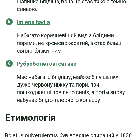
шапинка блідіша, вона не стає такою темно-
синьою.
Imleria badia
Набагато коричневіший вид з блідими
порами, не хромово-жовтий, а стає більш
світло-блакитним.
Руброболетові сатани
Має набагато блідішу, майже білу шапку і
дуже червону ніжку та пори, при
пошкодженні повільно синіє, а потім знову
набуває блідо-тілесного кольору.
Етимологія
Boletus pulverulentus був вперше описаний у 1836