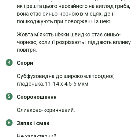
як і решта цього неохайного на вигляд гриба,
вона стає синьо-чорною в місцях, де її
пошкоджують при поводженні з нею.
Жовта м'якоть ніжки швидко стає синьо-
чорною, коли її розрізають і піддають впливу
повітря.
Спори
Субфузовидна до широко еліпсоїдної,
гладенька, 11-14 х 4.5-6 мкм.
Спороношення
Оливково-коричневий.
Запах і смак
Не характерний.