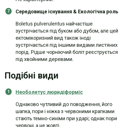
Середовище існування & Екологічна роль
Boletus pulverulentus найчастіше
зустрічається під буком або дубом, але цей
ектомікоризний вид також іноді
зустрічається під іншими видами листяних
порід. Рідше чорніючий боліт реєструється
під хвойними деревами.
Подібні види
Необолетус люридіформіс
Однаково чутливий до поводження, його
шапка, пори і ніжка з червоними крапками
стають темно-синіми при ударі; однак пори
червоні, а не жовті.