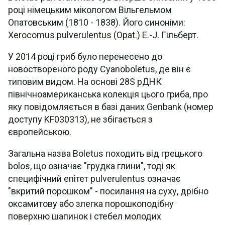
році німецьким мікологом Вільгельмом
Опатовським (1810 - 1838). Його синоніми:
Xerocomus pulverulentus (Opat.) E.-J. Гільберт.
У 2014 році гриб було перенесено до
новоствореного роду Cyanoboletus, де він є
типовим видом. На основі 28S рДНК
північноамериканська колекція цього гриба, про
яку повідомляється в базі даних Genbank (номер
доступу KF030313), не збігається з
європейською.
Загальна назва Boletus походить від грецького
bolos, що означає "грудка глини", тоді як
специфічний епітет pulverulentus означає
"вкритий порошком" - посилання на суху, дрібно
оксамитову або злегка порошкоподібну
поверхню шапинок і стебел молодих