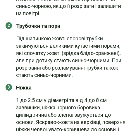
синьо-чорною, якщо її розрізати і залишити
на повітрі.
Трубочки та пори
Під шапинкою жовті спорові трубки
закінчуються великими кутастими порами,
які спочатку жовті (зрідка блідо-оранжеві),
але при дотику стають синьо-чорними. При
розрізанні або розламуванні трубки також
стають синьо-чорними.
Ніжка
1 до 2.5 см у діаметрі та від 4 до 8 см
заввишки, ніжка чорного боровика
циліндрична або злегка звужується до
основи. Яскраво-жовта на верхівці, поверхня
ніжки червонувато-коричнева до основи, і,