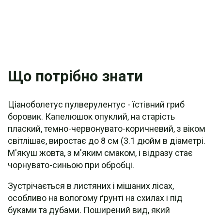
Що потрібно знати
Ціаноболетус пулверулентус - їстівний гриб
боровик. Капелюшок опуклий, на старість
плаский, темно-червонувато-коричневий, з віком
світлішає, виростає до 8 см (3.1 дюйм в діаметрі.
М'якуш жовта, з м'яким смаком, і відразу стає
чорнувато-синьою при обробці.
Зустрічається в листяних і мішаних лісах,
особливо на вологому ґрунті на схилах і під
буками та дубами. Поширений вид, який