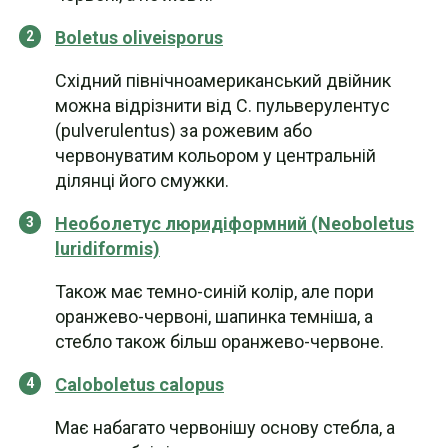
Boletus oliveisporus
Східний північноамериканський двійник
можна відрізнити від C. пульверулентус
(pulverulentus) за рожевим або
червонуватим кольором у центральній
ділянці його смужки.
Необолетус люридіформний (Neoboletus
luridiformis)
Також має темно-синій колір, але пори
оранжево-червоні, шапинка темніша, а
стебло також більш оранжево-червоне.
Caloboletus calopus
Має набагато червонішу основу стебла, а