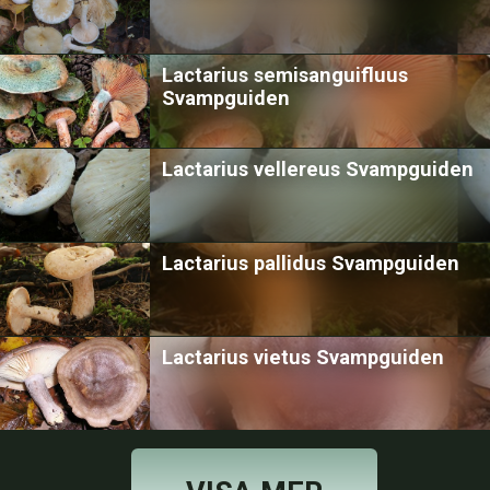
Lactarius semisanguifluus
Svampguiden
Lactarius vellereus Svampguiden
Lactarius pallidus Svampguiden
Lactarius vietus Svampguiden