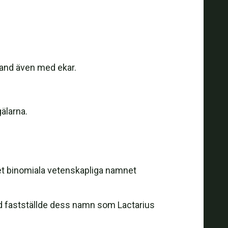
bland även med ekar.
älarna.
t binomiala vetenskapliga namnet
d fastställde dess namn som Lactarius