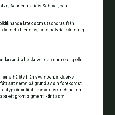
ntze, Agaricus viridis Schrad., och
ölkliknande latex som utsöndras från
ån latinets blennius, som betyder slemmig.
medan andra beskriver den som oätlig eller
 har erhållits från svampen, inklusive
fått sitt namn på grund av sin förekomst i
tarantyp) är antiinflammatorisk och har en
kapa ett grönt pigment, känt som