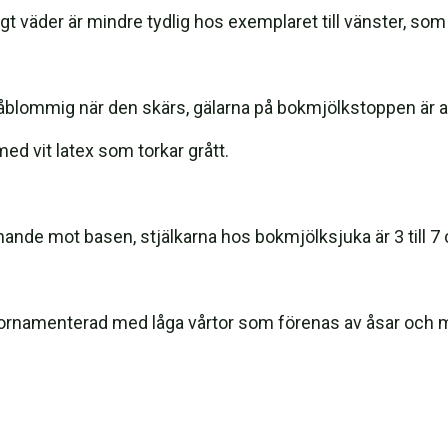
gt väder är mindre tydlig hos exemplaret till vänster, som
ir gråblommig när den skärs, gälarna på bokmjölkstoppen är a
med vit latex som torkar grått.
nande mot basen, stjälkarna hos bokmjölksjuka är 3 till 7 c
m; ornamenterad med låga vårtor som förenas av åsar och me