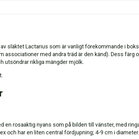
av släktet Lactarius som är vanligt förekommande i boksk
associationer med andra träd är den känd). Dess färg oc
h utsöndrar rikliga mängder mjölk.
t.
r
med en rosaaktig nyans som på bilden till vänster, med ring
x och har en liten central fördjupning; 4-9 cm i diameter