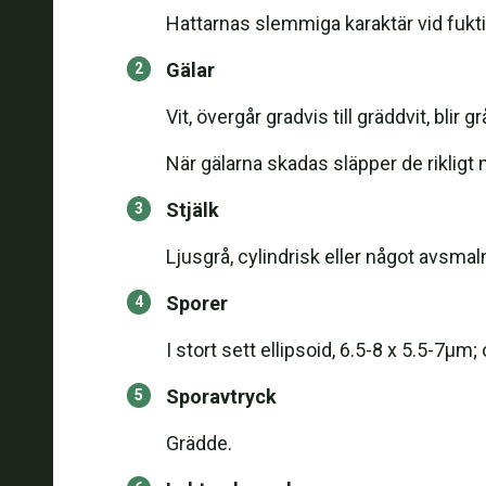
Hattarnas slemmiga karaktär vid fukti
Gälar
Vit, övergår gradvis till gräddvit, bl
När gälarna skadas släpper de rikligt 
Stjälk
Ljusgrå, cylindrisk eller något avsmal
Sporer
I stort sett ellipsoid, 6.5-8 x 5.5-7µ
Sporavtryck
Grädde.