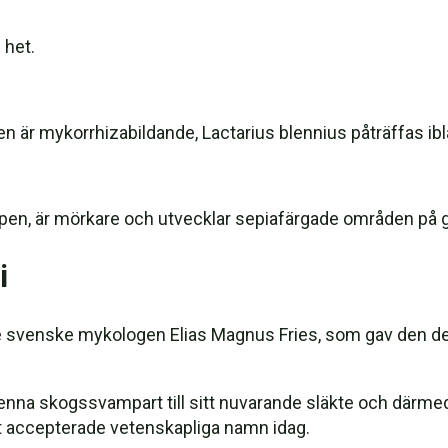
 het.
den är mykorrhizabildande, Lactarius blennius påträffas i
pen, är mörkare och utvecklar sepiafärgade områden på g
i
e svenske mykologen Elias Magnus Fries, som gav den de
enna skogssvampart till sitt nuvarande släkte och därme
nt accepterade vetenskapliga namn idag.