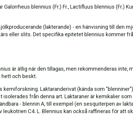
 Galorrheus blennius (Fr.) Fr., Lactifluus blennius (Fr.) Ku
ölkproducerande (lakterande) - en hänvisning till den mj
s eller slits. Det specifika epitetet blennius kommer fr
nnius är ätlig när den tillagas, men rekommenderas inte, 
 hett och beskt.
ss kemiforskning. Laktaranderivat (kända som "blenniner")
t isolerades från denna art. Laktaraner är kemikalier som 
nvändbara - blennin A, till exempel (en sesquiterpen av lak
eukotrien C4. L. Blennius kan också raffineras för att s