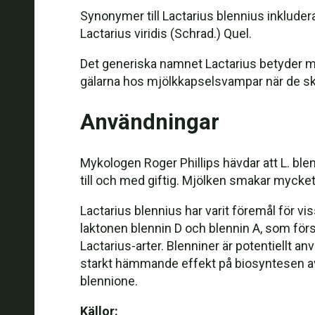
Synonymer till Lactarius blennius inkluderar
Lactarius viridis (Schrad.) Quel.
Det generiska namnet Lactarius betyder mj
gälarna hos mjölkkapselsvampar när de skär
Användningar
Mykologen Roger Phillips hävdar att L. ble
till och med giftig. Mjölken smakar mycket
Lactarius blennius har varit föremål för vi
laktonen blennin D och blennin A, som förs
Lactarius-arter. Blenniner är potentiellt a
starkt hämmande effekt på biosyntesen av l
blennione.
Källor: