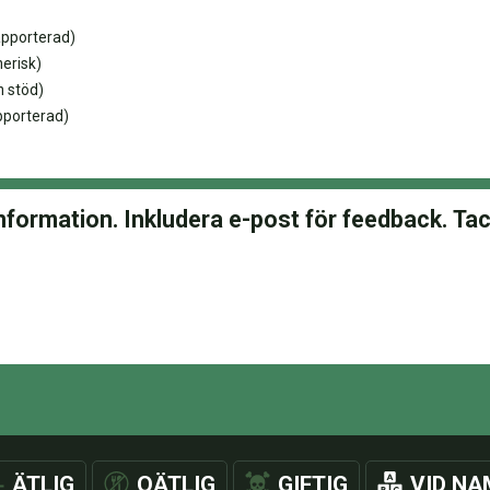
apporterad)
erisk)
 stöd)
pporterad)
ÄTLIG
OÄTLIG
GIFTIG
VID NA