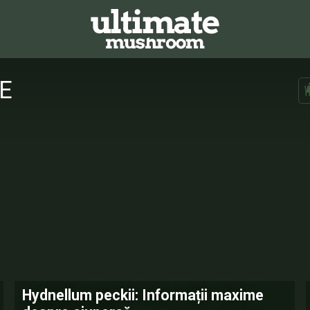
E
Hydnellum peckii: Informații maxime