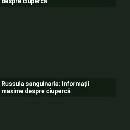
despre ciupercă
Russula sanguinaria: Informații
maxime despre ciupercă