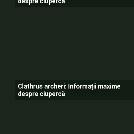
despre ciupercă
Clathrus archeri: Informații maxime
despre ciupercă