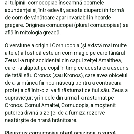
al tulpinii; cornocopiae înseamnă coarnele
abundenței și, într-adevăr, aceste ciuperci în formă
de corn de vânătoare apar invariabil în hoarde
gregare. Originea cornucopei (plural cornucopiae) se
află în mitologia greacă.
O versiune a originii Cornucopia (și există mai multe
altele) a fost că este un corn magic pe care tânărul
Zeus l-a rupt accidental din capul zeiței Amalthea,
care l-a alăptat pe copil în timp ce acesta era ascuns
de tatăl său Cronos (sau Kronos), care avea obiceiul
de a-și mânca fiii nou-născuți pentru a contracara
profeția că într-o zi va fi răsturnat de fiul său. Zeus a
supraviețuit și în cele din urmă l-a răsturnat pe
Cronos. Cornul Amaltei, Cornucopia, a moștenit
puterea divină a zeiței de a furniza rezerve
nesfârșite de hrană hrănitoare.
Pleurotus cornucopiae oferă ocazional o sursă