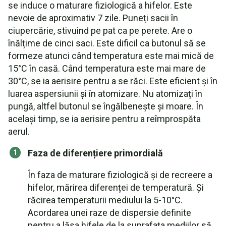
se induce o maturare fiziologică a hifelor. Este
nevoie de aproximativ 7 zile. Puneți sacii în
ciupercărie, stivuind pe pat ca pe perete. Are o
înălțime de cinci saci. Este dificil ca butonul să se
formeze atunci când temperatura este mai mică de
15°C în casă. Când temperatura este mai mare de
30°C, se ia aerisire pentru a se răci. Este eficient și în
luarea aspersiunii și în atomizare. Nu atomizați în
pungă, altfel butonul se îngălbenește și moare. În
același timp, se ia aerisire pentru a reîmprospăta
aerul.
Faza de diferențiere primordială
În faza de maturare fiziologică și de recreere a
hifelor, mărirea diferenței de temperatură. Și
răcirea temperaturii mediului la 5-10°C.
Acordarea unei raze de dispersie definite
pentru a lăsa hifele de la suprafața mediilor să