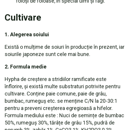
foioși de foioase, în special ulmi și fagi.
Cultivare
1. Alegerea soiului
Există o mulțime de soiuri în producție în prezent, iar
soiurile japoneze sunt cele mai bune.
2. Formula medie
Hypha de creștere a stridiilor ramificate este
înflorire, și există multe substraturi potrivite pentru
cultivare. Conține paie comune, paie de grâu,
bumbac, rumeguș etc. se menține C/N la 20-30:1
pentru a preveni creșterea egregioasă a hifelor.
Formula mediului este : Nuci de semințe de bumbac
50%, rumeguș 30%, tărâțe de grâu 15%, pudră de
porumb 3%, zahăr 1%, CaCO3 1%, KH2PO3 0.3%.