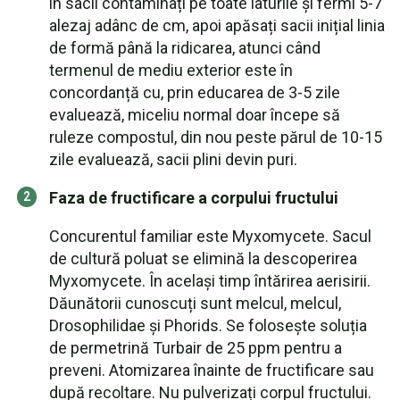
în sacii contaminați pe toate laturile și fermi 5-7
alezaj adânc de cm, apoi apăsați sacii inițial linia
de formă până la ridicarea, atunci când
termenul de mediu exterior este în
concordanță cu, prin educarea de 3-5 zile
evaluează, miceliu normal doar începe să
ruleze compostul, din nou peste părul de 10-15
zile evaluează, sacii plini devin puri.
Faza de fructificare a corpului fructului
Concurentul familiar este Myxomycete. Sacul
de cultură poluat se elimină la descoperirea
Myxomycete. În același timp întărirea aerisirii.
Dăunătorii cunoscuți sunt melcul, melcul,
Drosophilidae și Phorids. Se folosește soluția
de permetrină Turbair de 25 ppm pentru a
preveni. Atomizarea înainte de fructificare sau
după recoltare. Nu pulverizați corpul fructului.