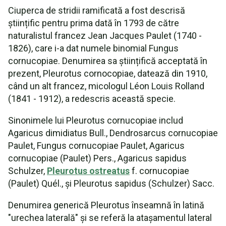
Ciuperca de stridii ramificată a fost descrisă
științific pentru prima dată în 1793 de către
naturalistul francez Jean Jacques Paulet (1740 -
1826), care i-a dat numele binomial Fungus
cornucopiae. Denumirea sa științifică acceptată în
prezent, Pleurotus cornocopiae, datează din 1910,
când un alt francez, micologul Léon Louis Rolland
(1841 - 1912), a redescris această specie.
Sinonimele lui Pleurotus cornucopiae includ
Agaricus dimidiatus Bull., Dendrosarcus cornucopiae
Paulet, Fungus cornucopiae Paulet, Agaricus
cornucopiae (Paulet) Pers., Agaricus sapidus
Schulzer,
Pleurotus ostreatus
f. cornucopiae
(Paulet) Quél., și Pleurotus sapidus (Schulzer) Sacc.
Denumirea generică Pleurotus înseamnă în latină
"urechea laterală" și se referă la atașamentul lateral