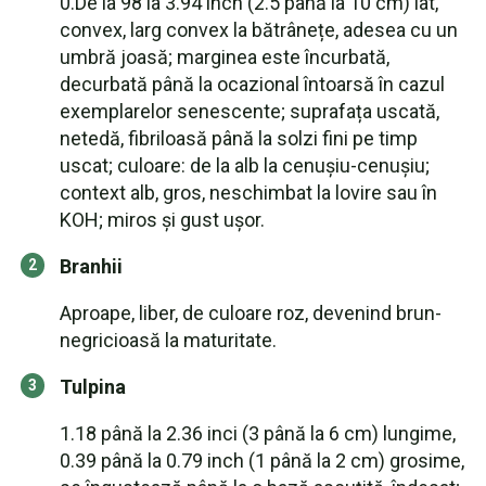
0.De la 98 la 3.94 inch (2.5 până la 10 cm) lat,
convex, larg convex la bătrânețe, adesea cu un
umbră joasă; marginea este încurbată,
decurbată până la ocazional întoarsă în cazul
exemplarelor senescente; suprafața uscată,
netedă, fibriloasă până la solzi fini pe timp
uscat; culoare: de la alb la cenușiu-cenușiu;
context alb, gros, neschimbat la lovire sau în
KOH; miros și gust ușor.
Branhii
Aproape, liber, de culoare roz, devenind brun-
negricioasă la maturitate.
Tulpina
1.18 până la 2.36 inci (3 până la 6 cm) lungime,
0.39 până la 0.79 inch (1 până la 2 cm) grosime,