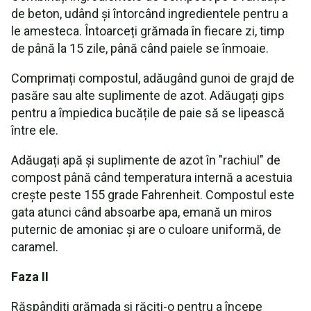
de beton, udând și întorcând ingredientele pentru a
le amesteca. Întoarceți grămada în fiecare zi, timp
de până la 15 zile, până când paiele se înmoaie.
Comprimați compostul, adăugând gunoi de grajd de
pasăre sau alte suplimente de azot. Adăugați gips
pentru a împiedica bucățile de paie să se lipească
între ele.
Adăugați apă și suplimente de azot în "rachiul" de
compost până când temperatura internă a acestuia
crește peste 155 grade Fahrenheit. Compostul este
gata atunci când absoarbe apa, emană un miros
puternic de amoniac și are o culoare uniformă, de
caramel.
Faza II
Răspândiți grămada și răciți-o pentru a începe