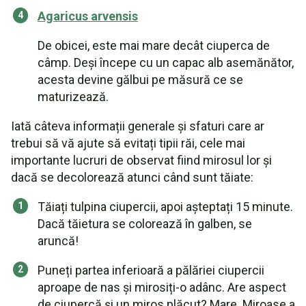
Agaricus arvensis
De obicei, este mai mare decât ciuperca de
câmp. Deși începe cu un capac alb asemănător,
acesta devine gălbui pe măsură ce se
maturizează.
Iată câteva informații generale și sfaturi care ar
trebui să vă ajute să evitați tipii răi, cele mai
importante lucruri de observat fiind mirosul lor și
dacă se decolorează atunci când sunt tăiate:
Tăiați tulpina ciupercii, apoi așteptați 15 minute.
Dacă tăietura se colorează în galben, se
aruncă!
Puneți partea inferioară a pălăriei ciupercii
aproape de nas și mirosiți-o adânc. Are aspect
de ciupercă și un miros plăcut? Mare. Miroase a