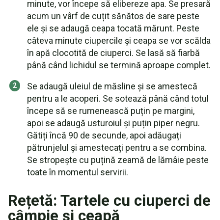
minute, vor începe să elibereze apa. Se presară
acum un vârf de cuțit sănătos de sare peste
ele și se adaugă ceapa tocată mărunt. Peste
câteva minute ciupercile și ceapa se vor scălda
în apă clocotită de ciuperci. Se lasă să fiarbă
până când lichidul se termină aproape complet.
Se adaugă uleiul de măsline și se amestecă
pentru a le acoperi. Se sotează până când totul
începe să se rumenească puțin pe margini,
apoi se adaugă usturoiul și puțin piper negru.
Gătiți încă 90 de secunde, apoi adăugați
pătrunjelul și amestecați pentru a se combina.
Se stropește cu puțină zeamă de lămâie peste
toate în momentul servirii.
Rețetă: Tartele cu ciuperci de
câmpie și ceapă