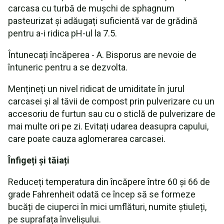
carcasa cu turbă de mușchi de sphagnum
pasteurizat și adăugați suficientă var de grădină
pentru a-i ridica pH-ul la 7.5.
Întunecați încăperea - A. Bisporus are nevoie de
întuneric pentru a se dezvolta.
Mențineți un nivel ridicat de umiditate în jurul
carcasei și al tăvii de compost prin pulverizare cu un
accesoriu de furtun sau cu o sticlă de pulverizare de
mai multe ori pe zi. Evitați udarea deasupra capului,
care poate cauza aglomerarea carcasei.
Înfigeți și tăiați
Reduceți temperatura din încăpere între 60 și 66 de
grade Fahrenheit odată ce încep să se formeze
bucăți de ciuperci în mici umflături, numite știuleți,
pe suprafața învelișului.