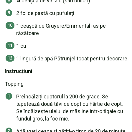
¼ ceașcă de vin alb (sau bulion)
2 foi de pastă cu pufuleți
1 ceașcă de Gruyere/Emmental ras pe
răzătoare
1 ou
1 lingură de apă Pătrunjel tocat pentru decorare
Instrucțiuni
Topping
Preîncălziți cuptorul la 200 de grade. Se
tapetează două tăvi de copt cu hârtie de copt.
Se încălzește uleiul de măsline într-o tigaie cu
fundul gros, la foc mic.
Adăugați ceapa și gătiți-o timp de 20 de minute,