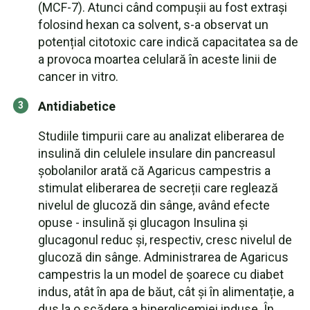
(MCF-7). Atunci când compușii au fost extrași
folosind hexan ca solvent, s-a observat un
potențial citotoxic care indică capacitatea sa de
a provoca moartea celulară în aceste linii de
cancer in vitro.
Antidiabetice
Studiile timpurii care au analizat eliberarea de
insulină din celulele insulare din pancreasul
șobolanilor arată că Agaricus campestris a
stimulat eliberarea de secreții care reglează
nivelul de glucoză din sânge, având efecte
opuse - insulină și glucagon Insulina și
glucagonul reduc și, respectiv, cresc nivelul de
glucoză din sânge. Administrarea de Agaricus
campestris la un model de șoarece cu diabet
indus, atât în apa de băut, cât și în alimentație, a
dus la o scădere a hiperglicemiei induse. În