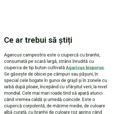
Rețetă: Spaghete vegetariene bolognese cu
ciuperci de pădure
Rețetă: Ciuperci prăjite cu ricotta
Taxonomie și etimologie
Ce ar trebui să știți
Sinonime și varietăți
Agaricus campestris este o ciupercă cu branhii,
Agaricus campestris Video
consumată pe scară largă, strâns înrudită cu
ciuperca de tip buton cultivată
Agaricus bisporus
.
Se găsește de obicei pe câmpuri sau pășuni, în
special cele bogate în gunoi de grajd și în zonele cu
iarbă după ploaie, începând cu sfârșitul verii, la nivel
mondial. Cele mai mari roade tind să apară atunci
când vremea caldă și umedă coincide. Este o
ciupercă corpolentă, de mărime medie, de culoare
albă curată, cu branhii de culoare roz aprins când