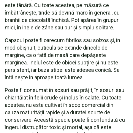
este tânără. Cu toate acestea, pe măsură ce
îmbătrânește, tinde să devină maro în general, cu
branhii de ciocolată închisă. Pot apărea în grupuri
mici, în inele de zâne sau pur și simplu solitare.
Capacul poate fi oarecum fibrilos sau solzos și, în
mod obișnuit, cuticula se extinde dincolo de
margine, ca o față de masă care depășește
marginea. Inelul este de obicei subțire și nu este
persistent, iar baza stipei este adesea conică. Se
întâlnește în aproape toată lumea.
Poate fi consumat în sosuri sau prăjit, în sosuri sau
chiar tăiat în felii crude și inclus în salate. Cu toate
acestea, nu este cultivat în scop comercial din
cauza maturității rapide și a duratei scurte de
conservare. Această specie poate fi confundată cu
îngerul distrugător toxic și mortal, așa că este