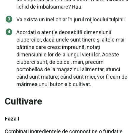
lichid de îmbălsămare? Rău.
Va exista un inel chiar în jurul mijlocului tulpinii.
Acordați o atenție deosebită dimensiunii
ciupercilor, dacă unele sunt tinere și altele mai
bătrâne care cresc împreună, notați
dimensiunile lor de-a lungul vieții lor. Aceste
ciuperci sunt, de obicei, mari, precum
portobellos de la magazinul alimentar, atunci
când sunt mature; când sunt mici, vor fi cam de
mărimea unui buton alb cultivat.
Cultivare
Faza I
Combinați ingredientele de compost pe o fundație