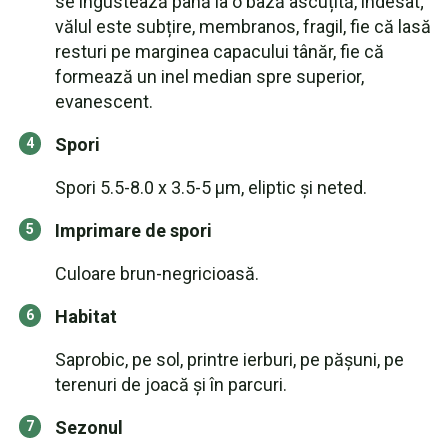
se îngustează până la o bază ascuțită, îndesat;
vălul este subțire, membranos, fragil, fie că lasă
resturi pe marginea capacului tânăr, fie că
formează un inel median spre superior,
evanescent.
Spori
Spori 5.5-8.0 x 3.5-5 µm, eliptic și neted.
Imprimare de spori
Culoare brun-negricioasă.
Habitat
Saprobic, pe sol, printre ierburi, pe pășuni, pe
terenuri de joacă și în parcuri.
Sezonul