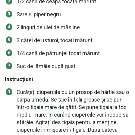
1/2 cană de ceapă tocată mărunt
Sare și piper negru
2 linguri de ulei de măsline
3 căței de usturoi, tocați mărunt
1/4 cană de pătrunjel tocat mărunt
Suc de lămâie după gust
Instrucțiuni
Curățați ciupercile cu un prosop de hârtie sau o
cârpă umedă. Se taie în felii groase și se pun
într-o tigaie mare de gătit. Se pune tigaia la foc
mediu-mare. În curând ciupercile vor începe să
sfârâie. Agitați des tigaia pentru a menține
ciupercile în mișcare în tigaie. După câteva