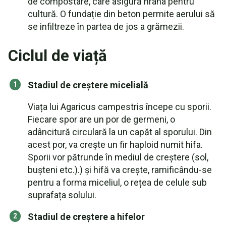
de compostare, care asigură hrana pentru
cultură. O fundație din beton permite aerului să
se infiltreze în partea de jos a grămezii.
Ciclul de viață
Stadiul de creștere micelială
Viața lui Agaricus campestris începe cu sporii.
Fiecare spor are un por de germeni, o
adâncitură circulară la un capăt al sporului. Din
acest por, va crește un fir haploid numit hifa.
Sporii vor pătrunde în mediul de creștere (sol,
bușteni etc.).) și hifă va crește, ramificându-se
pentru a forma miceliul, o rețea de celule sub
suprafața solului.
Stadiul de creștere a hifelor