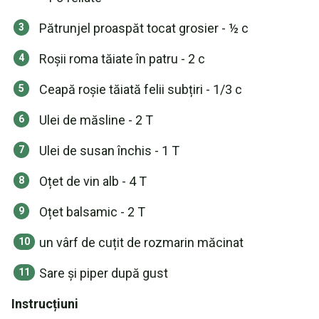
Pătrunjel proaspăt tocat grosier - ½ c
Roșii roma tăiate în patru - 2 c
Ceapă roșie tăiată felii subțiri - 1/3 c
Ulei de măsline - 2 T
Ulei de susan închis - 1 T
Oțet de vin alb - 4 T
Oțet balsamic - 2 T
un vârf de cuțit de rozmarin măcinat
Sare și piper după gust
Instrucțiuni