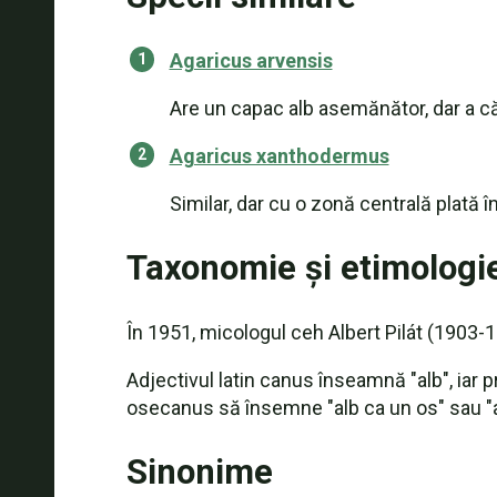
Agaricus arvensis
Are un capac alb asemănător, dar a c
Agaricus xanthodermus
Similar, dar cu o zonă centrală plată î
Taxonomie și etimologi
În 1951, micologul ceh Albert Pilát (1903-1
Adjectivul latin canus înseamnă "alb", iar 
osecanus să însemne "alb ca un os" sau "al
Sinonime