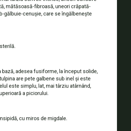
rată, mătăsoasă-fibroasă, uneori crăpată-
alb-gălbuie-cenușie, care se îngălbenește
sterilă.
a bază, adesea fusiforme, la început solide,
 tulpina are pete galbene sub inel și este
ul este simplu, lat, mai târziu atârnând,
uperioară a piciorului.
 insipidă, cu miros de migdale.