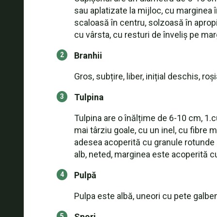
sau aplatizate la mijloc, cu marginea 
scaloasă în centru, solzoasă în apropi
cu vârsta, cu resturi de înveliș pe mar
Branhii
Gros, subțire, liber, inițial deschis, r
Tulpina
Tulpina are o înălțime de 6-10 cm, 1.c
mai târziu goale, cu un inel, cu fibre 
adesea acoperită cu granule rotunde și
alb, neted, marginea este acoperită cu 
Pulpă
Pulpa este albă, uneori cu pete galben
Spori