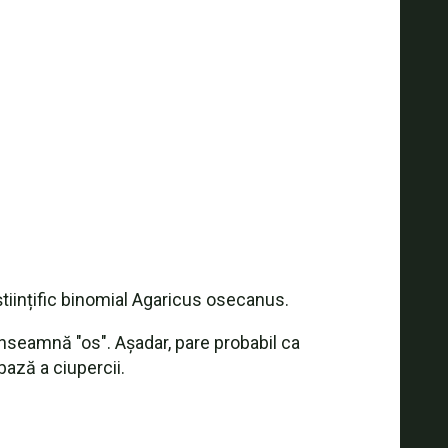
științific binomial Agaricus osecanus.
 înseamnă "os". Așadar, pare probabil ca
ază a ciupercii.