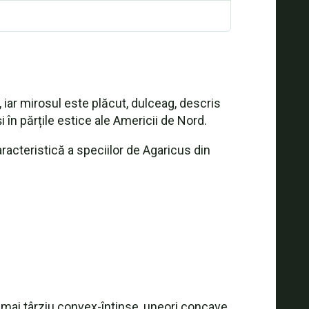
iar mirosul este plăcut, dulceag, descris
 în părțile estice ale Americii de Nord.
acteristică a speciilor de Agaricus din
, mai târziu convex-întinse, uneori concave