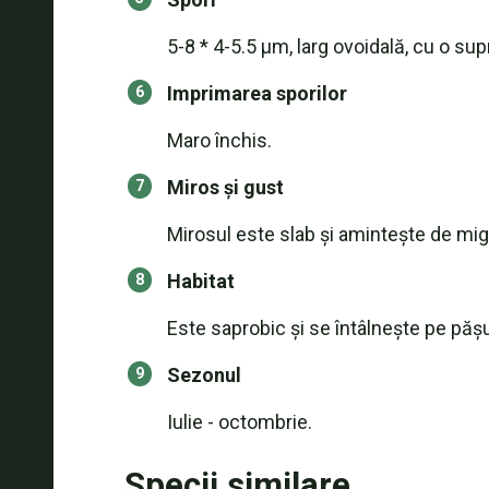
5-8 * 4-5.5 μm, larg ovoidală, cu o su
Imprimarea sporilor
Maro închis.
Miros și gust
Mirosul este slab și amintește de mig
Habitat
Este saprobic și se întâlnește pe păș
Sezonul
Iulie - octombrie.
Specii similare