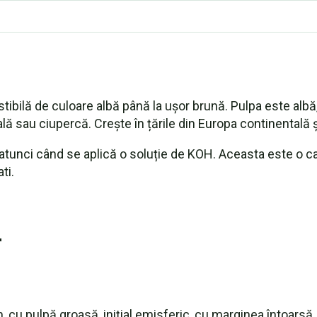
ilă de culoare albă până la ușor brună. Pulpa este albă, 
lă sau ciupercă. Crește în țările din Europa continentală și
tunci când se aplică o soluție de KOH. Aceasta este o car
ti.
r
 cu pulpă groasă, inițial emisferic, cu marginea întoarsă