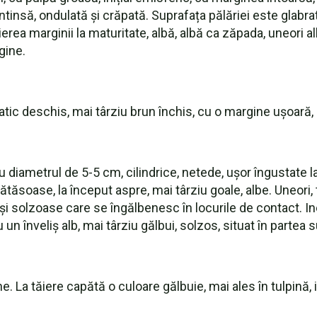
întinsă, ondulată și crăpată. Suprafața pălăriei este glab
erea marginii la maturitate, albă, albă ca zăpada, uneori 
gine.
oșiatic deschis, mai târziu brun închis, cu o margine ușoară, 
u diametrul de 5-5 cm, cilindrice, netede, ușor îngustate l
mătăsoase, la început aspre, mai târziu goale, albe. Uneori,
 solzoase care se îngălbenesc în locurile de contact. Inel
un înveliș alb, mai târziu gălbui, solzos, situat în partea s
e. La tăiere capătă o culoare gălbuie, mai ales în tulpină,