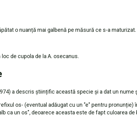
ăpătat o nuanță mai galbenă pe măsură ce s-a maturizat.
n loc de cupola de la A. osecanus.
e
974) a descris științific această specie și a dat un nume 
prefixul os- (eventual adăugat cu un "e" pentru pronunție)
b ca un os", deoarece aceasta este de fapt culoarea de b