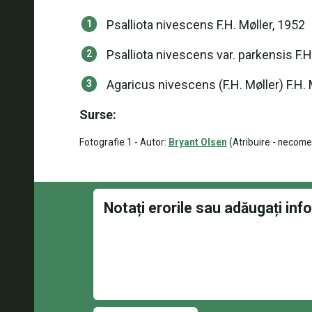
Psalliota nivescens F.H. Møller, 1952
Psalliota nivescens var. parkensis F.H
Agaricus nivescens (F.H. Møller) F.H. 
Surse:
Fotografie 1 - Autor:
Bryant Olsen
(Atribuire - necomer