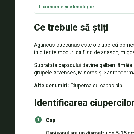
Taxonomie și etimologie
Sinonime
Ce trebuie să știți
Agaricus osecanus este o ciupercă comestib
în diferite moduri ca fiind de anason, migda
Suprafața capacului devine galben lămâie a
grupele Arvenses, Minores și Xanthoderma
Alte denumiri:
Ciuperca cu capac alb.
Identificarea ciupercilo
Cap
Capișonul are un diametru de 5-15 cm,